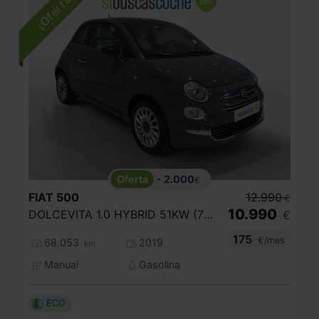
- 2.000
€
FIAT
500
12.990
€
10.990
DOLCEVITA 1.0 HYBRID 51KW (70 CV)
€
175
€/mes
68.053
2019
km
Manual
Gasolina
ECO