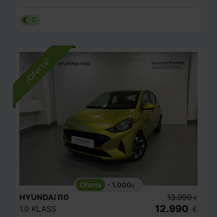
C
- 1.000
€
HYUNDAI
I10
13.990
€
12.990
1.0 KLASS
€