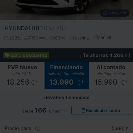
1
12
Foto
/
HYUNDAI
I10
1.0 KLASS
Manual
2025
7.156
63
Gasolina
kms
cv
23%
descuento
¡ Te ahorras 4.266
!
€
PVP Nuevo
Financiando
Al contado
año 2025
sujeto a financiación
sin financiación
18.256
13.990
15.990
€*
€*
€*
Llévatelo financiado
166
Recalcular cuota
desde
€/mes*
Precio base
15.990
€