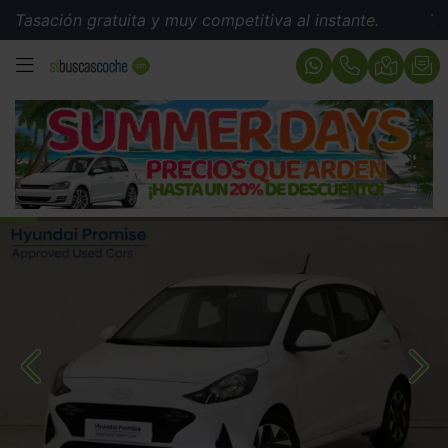
ión gratuita y muy competitiva al instante.
Tasación g
MENÚ