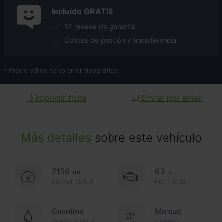
Incluído
GRATIS
12 meses de garantía
Costes de gestión y transferencia
* Precio válido salvo error tipográfico.
Imprimir ficha
Enviar por email
Más detalles
sobre este vehículo
7.156
63
km
cv
KILOMETRAJE
POTENCIA
Gasolina
Manual
COMBUSTIBLE
CAMBIO