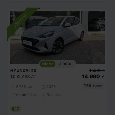
- 3.000
€
HYUNDAI
I10
17.990
€
14.990
1.0 KLASS AT
€
178
€/mes
2.785
2025
km
Automático
Gasolina
C