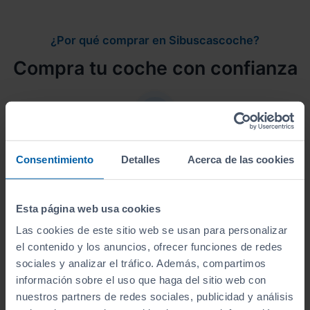
¿Por qué comprar en Sibuscascoche?
Compra tu coche con confianza
Vehículos revisados
Consentimiento
Detalles
Acerca de las cookies
Revisión de
250 puntos revisados
por nuestro
equipo de profesionales.
Esta página web usa cookies
Las cookies de este sitio web se usan para personalizar
el contenido y los anuncios, ofrecer funciones de redes
sociales y analizar el tráfico. Además, compartimos
información sobre el uso que haga del sitio web con
Kilometraje garantizado
nuestros partners de redes sociales, publicidad y análisis