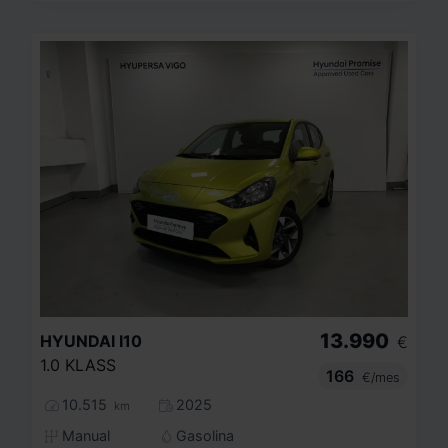
13.990
HYUNDAI
I10
€
1.0 KLASS
166
€/mes
10.515
2025
km
Manual
Gasolina