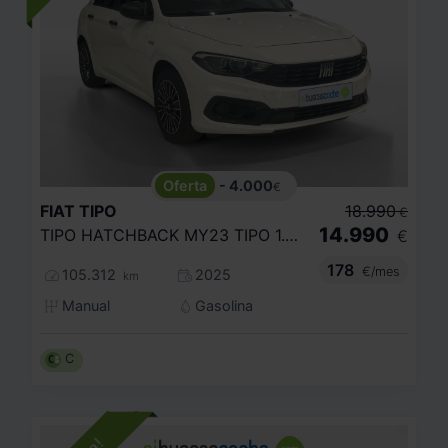
- 4.000
€
FIAT
TIPO
18.990
€
14.990
TIPO HATCHBACK MY23 TIPO 1.0 GSE 73KW (100CV)
€
178
€/mes
105.312
2025
km
Manual
Gasolina
C