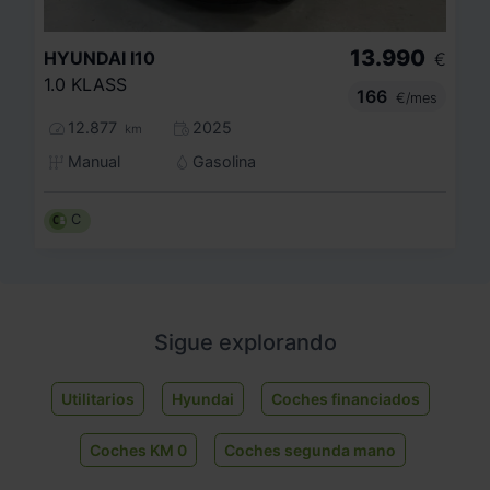
13.990
HYUNDAI
I10
€
1.0 KLASS
166
€/mes
12.877
2025
km
Manual
Gasolina
C
Sigue explorando
Utilitarios
Hyundai
Coches financiados
Coches KM 0
Coches segunda mano