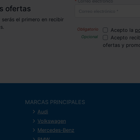
Correo electrónico
s ofertas
 serás el primero en recibir
s.
Acepto la
po
Acepto reci
ofertas y prom
MARCAS PRINCIPALES
Audi
Volkswagen
Mercedes-Benz
BMW