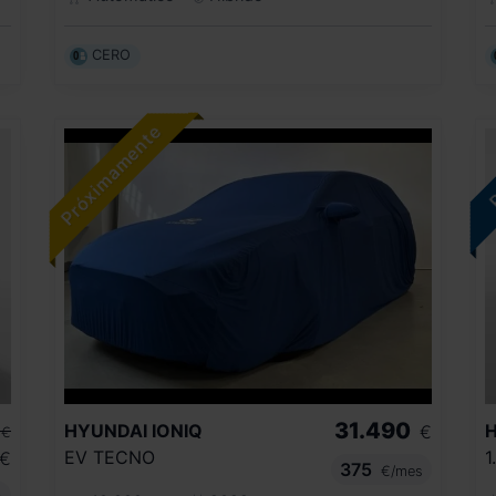
CERO
31.490
HYUNDAI
IONIQ
€
€
EV TECNO
1
€
375
€/mes