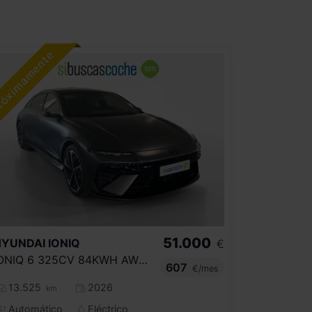
51.000
HYUNDAI
IONIQ
€
IONIQ 6 325CV 84KWH AWD N LINE X
607
€/mes
13.525
2026
km
Automático
Eléctrico