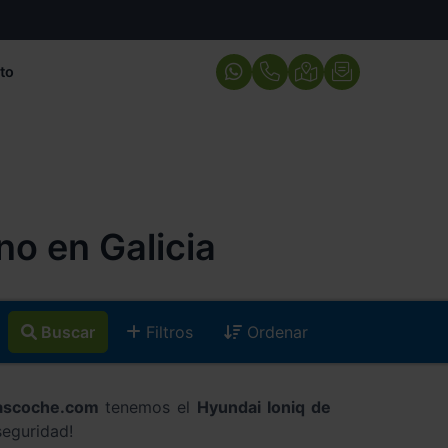
to
o en Galicia
Buscar
Filtros
Ordenar
ascoche.com
tenemos el
Hyundai Ioniq de
seguridad!