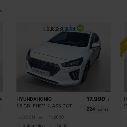
o
.
17.990
HYUNDAI
IONIQ
€
€
1.6 GDI PHEV KLASS DCT
224
s
€/mes
35.911
2020
km
Automático
Híbrido