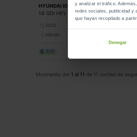
y analizar el tráfico. Ademá
HYUNDAI
IONIQ
redes sociales, publicidad y
1.6 GDI HEV TECNO DCT
que hayan recopilado a parti
2022
Automático
Híbrido
Denegar
ECO
Mostrando del
1 al 11
de 11 coches de segu