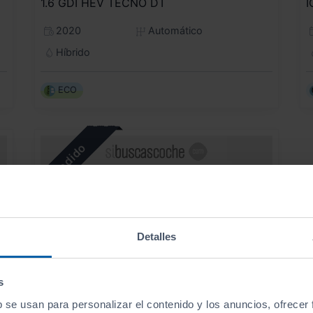
1.6 GDI HEV TECNO DT
I
2020
Automático
Híbrido
ECO
Detalles
s
b se usan para personalizar el contenido y los anuncios, ofrecer