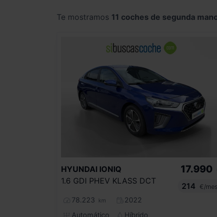
Te mostramos
11 coches de segunda man
17.990
HYUNDAI
IONIQ
1.6 GDI PHEV KLASS DCT
214
€/me
78.223
2022
km
Automático
Híbrido