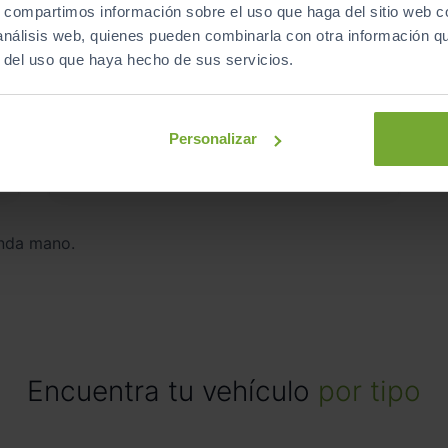
s, compartimos información sobre el uso que haga del sitio web 
HYUNDAI
IONIQ
 análisis web, quienes pueden combinarla con otra información q
1.6 GDI HEV KLASS DCT
r del uso que haya hecho de sus servicios.
2021
Automático
Híbrido
Personalizar
ECO
nda mano.
Encuentra tu vehículo
por tipo