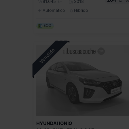
€/me
81.045
2018
km
Automático
Híbrido
ECO
HYUNDAI
IONIQ