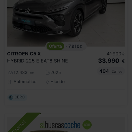
- 7.910
€
CITROEN
C5 X
41.900
€
33.990
HYBRID 225 E EAT8 SHINE
€
404
€/mes
12.433
2025
km
Automático
Híbrido
CERO