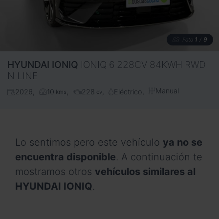
1
9
Foto
/
HYUNDAI
IONIQ
IONIQ 6 228CV 84KWH RWD
N LINE
Manual
2026
10
228
Eléctrico
kms
cv
Lo sentimos pero este vehículo
ya no se
encuentra disponible
. A continuación te
mostramos otros
vehículos similares al
HYUNDAI IONIQ
.