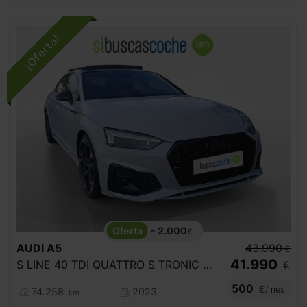
- 2.000
€
AUDI
A5
43.990
€
41.990
S LINE 40 TDI QUATTRO S TRONIC SPORTBACK
€
500
€/mes
74.258
2023
km