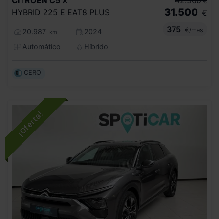
CITROEN
C5 X
42.900
€
31.500
HYBRID 225 E EAT8 PLUS
€
375
€/mes
20.987
2024
km
Automático
Híbrido
CERO