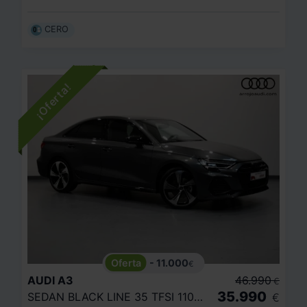
CERO
- 11.000
€
AUDI
A3
46.990
€
35.990
SEDAN BLACK LINE 35 TFSI 110KW S TRONIC
€