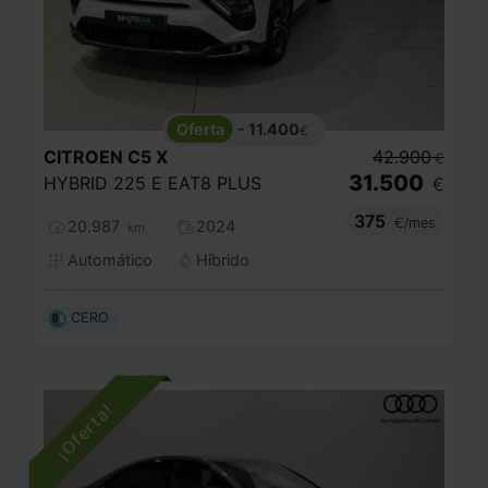
- 11.400
€
CITROEN
C5 X
42.900
€
31.500
HYBRID 225 E EAT8 PLUS
€
375
€/mes
20.987
2024
km
Automático
Híbrido
CERO