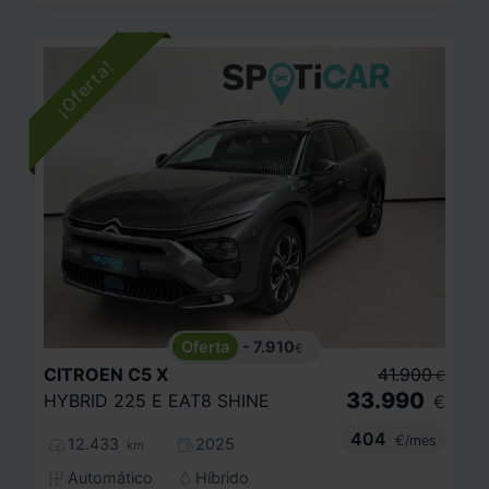
- 7.910
€
CITROEN
C5 X
41.900
€
33.990
HYBRID 225 E EAT8 SHINE
€
404
€/mes
12.433
2025
km
Automático
Híbrido