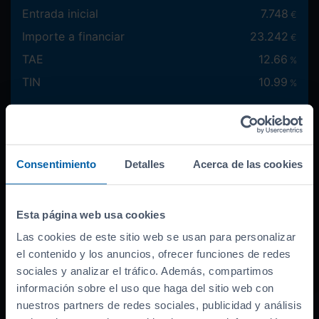
Entrada inicial
7.748
€
Importe a financiar
23.242
€
TAE
12.66
%
TIN
10.99
%
Documentación necesaria
Consentimiento
Detalles
Acerca de las cookies
Cantidad a financiar
23.242
€
Esta página web usa cookies
Entrada inicial
Las cookies de este sitio web se usan para personalizar
el contenido y los anuncios, ofrecer funciones de redes
Máxima:
7.748
€
sociales y analizar el tráfico. Además, compartimos
información sobre el uso que haga del sitio web con
nuestros partners de redes sociales, publicidad y análisis
Duración