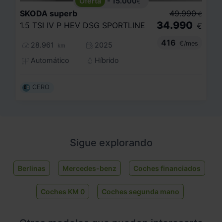
- 15.000
€
SKODA
superb
49.990
€
34.990
1.5 TSI IV P HEV DSG SPORTLINE
€
416
€/mes
28.961
2025
km
Automático
Híbrido
CERO
Sigue explorando
Berlinas
Mercedes-benz
Coches financiados
Coches KM 0
Coches segunda mano