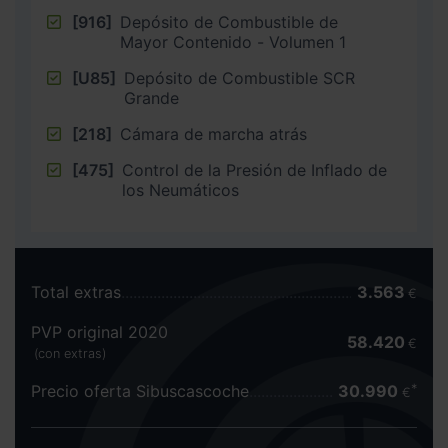
[916]
Depósito de Combustible de
Mayor Contenido - Volumen 1
[U85]
Depósito de Combustible SCR
Grande
[218]
Cámara de marcha atrás
[475]
Control de la Presión de Inflado de
los Neumáticos
Total extras
3.563
€
PVP original 2020
58.420
€
(con extras)
Precio oferta Sibuscascoche
30.990
€