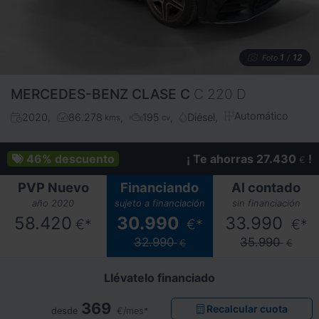
1
12
Foto
/
MERCEDES-BENZ
CLASE C
C 220 D
Automático
2020
86.278
195
Diésel
kms
cv
46%
descuento
¡ Te ahorras 27.430
!
€
PVP Nuevo
Financiando
Al contado
año 2020
sujeto a financiación
sin financiación
58.420
30.990
33.990
€*
€*
€*
32.990
35.990
€
€
Llévatelo financiado
369
Recalcular cuota
desde
€/mes*