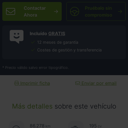
Contactar
Pruébalo sin
Ahora
compromiso
Incluído
GRATIS
12 meses de garantía
Costes de gestión y transferencia
* Precio válido salvo error tipográfico.
Imprimir ficha
Enviar por email
Más detalles
sobre este vehículo
86.278
195
km
cv