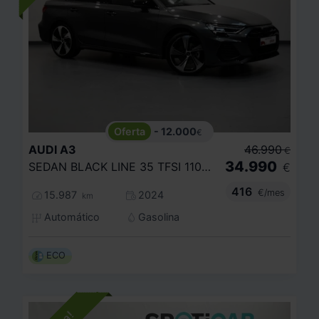
- 12.000
€
AUDI
A3
46.990
€
34.990
SEDAN BLACK LINE 35 TFSI 110KW S TRONIC
€
416
€/mes
15.987
2024
km
Automático
Gasolina
ECO