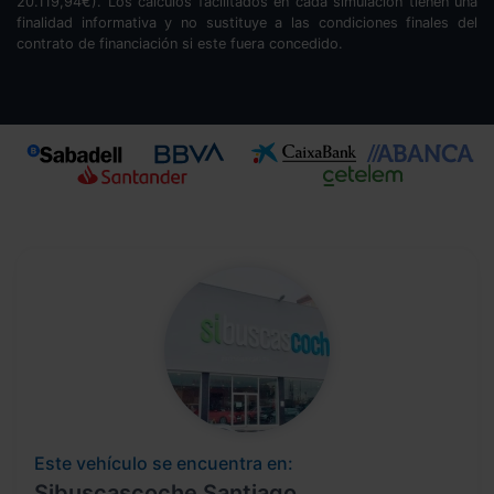
20.119,94
€). Los cálculos facilitados en cada simulación tienen una
finalidad informativa y no sustituye a las condiciones finales del
contrato de financiación si este fuera concedido.
Este vehículo se encuentra en:
Sibuscascoche Santiago