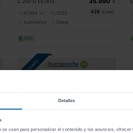
35.990
C 200 D ESTATE
C
€
s
428
€/mes
67.654
2022
km
Automático
Diésel
ECO
Detalles
s
b se usan para personalizar el contenido y los anuncios, ofrecer