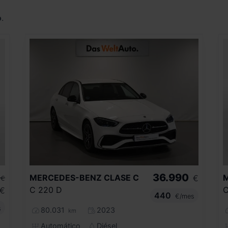
o
.
36.990
MERCEDES-BENZ
CLASE C
€
€
C 220 D
C
€
440
€/mes
s
80.031
2023
km
Automático
Diésel