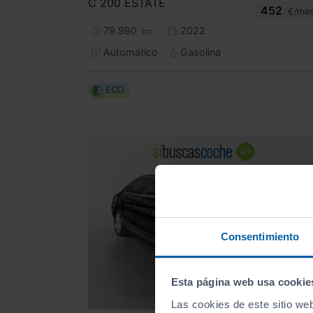
C 200 ESTATE
452
€/me
79.990
2022
km
Automático
Gasolina
ECO
Consentimiento
Esta página web usa cookie
Las cookies de este sitio we