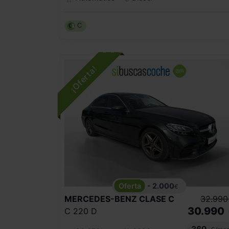
C
- 2.000
€
MERCEDES-BENZ
CLASE C
32.990
30.990
C 220 D
369