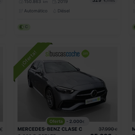
s
€/mes
150.863
2019
km
Automático
Diésel
C
- 2.000
€
MERCEDES-BENZ
CLASE C
37.990
€
€