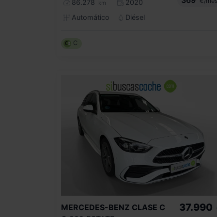
€/me
86.278
2020
km
Automático
Diésel
C
37.990
MERCEDES-BENZ
CLASE C