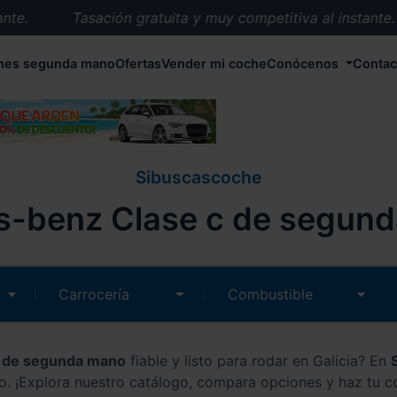
.
Tasación gratuita y muy competitiva al instante.
Entrega en 72 horas en cualquier punto de España.
hes segunda mano
Ofertas
Vender mi coche
Conócenos
Contac
Más de 1.000 coches en stock.
Más de 5.000 conductores satisfechos.
Buscamos el coche que tu quieras.
Nos ocupamos de todos los trámites.
Sibuscascoche
Recogemos tu coche en cualquier parte de España.
-benz Clase c de segunda
Compramos tu coche. Pago inmediato.
Tasación gratuita y muy competitiva al instante.
 de segunda mano
fiable y listo para rodar en Galicia? En
o. ¡Explora nuestro catálogo, compara opciones y haz tu c