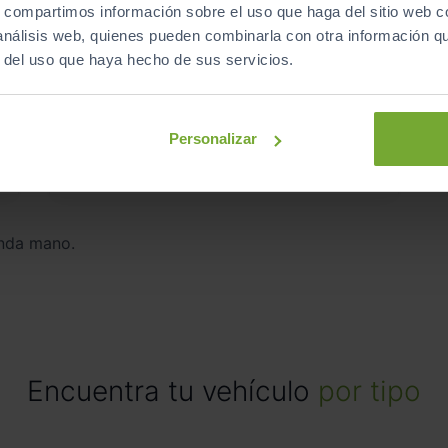
s, compartimos información sobre el uso que haga del sitio web 
MERCEDES-BENZ
CLASE C
€
 análisis web, quienes pueden combinarla con otra información q
C CABRIO 220 D
s
r del uso que haya hecho de sus servicios.
2018
Automático
Diésel
Personalizar
C
nda mano.
Encuentra tu vehículo
por tipo