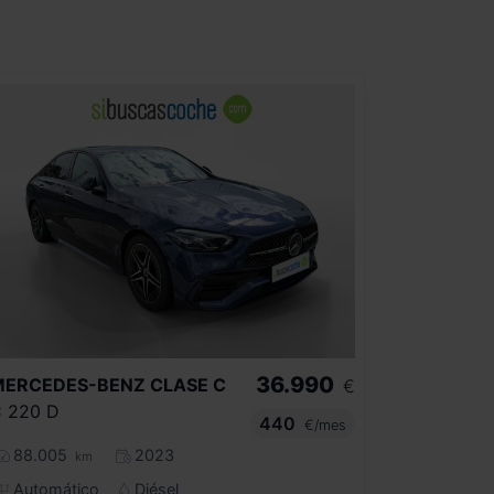
36.990
MERCEDES-BENZ
CLASE C
€
 220 D
440
€/mes
88.005
2023
km
Automático
Diésel