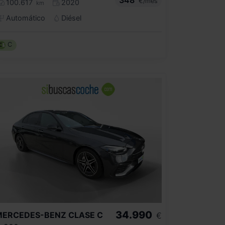
€/mes
100.617
2020
km
Automático
Diésel
C
34.990
MERCEDES-BENZ
CLASE C
€