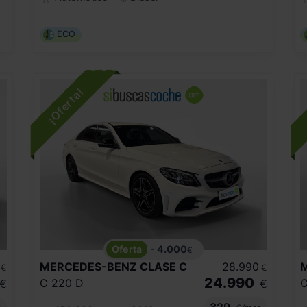
ECO
- 4.000
€
MERCEDES-BENZ
CLASE C
28.990
€
€
24.990
C 220 D
C
€
€
329