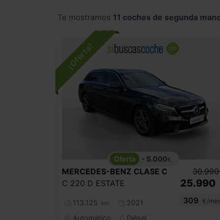
Te mostramos
11 coches de segunda man
- 5.000
€
MERCEDES-BENZ
CLASE C
30.990
25.990
C 220 D ESTATE
309
€/me
113.125
2021
km
Automático
Diésel