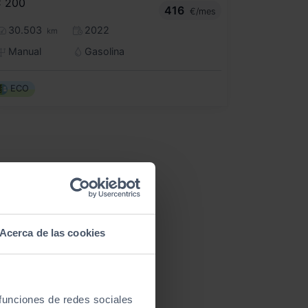
 200
416
€/mes
30.503
2022
km
Manual
Gasolina
ECO
Acerca de las cookies
 funciones de redes sociales