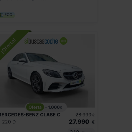
ECO
- 1.000
€
MERCEDES-BENZ
CLASE C
28.990
€
27.990
 220 D
€
348