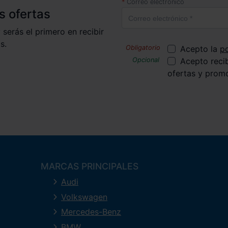
Correo electrónico
s ofertas
 serás el primero en recibir
s.
Acepto la
po
Acepto reci
ofertas y prom
MARCAS PRINCIPALES
Audi
Volkswagen
Mercedes-Benz
BMW