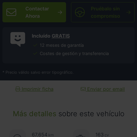
Contactar
Pruébalo sin
Ahora
compromiso
Incluído
GRATIS
12 meses de garantía
Costes de gestión y transferencia
* Precio válido salvo error tipográfico.
Imprimir ficha
Enviar por email
Más detalles
sobre este vehículo
67.654
163
km
cv