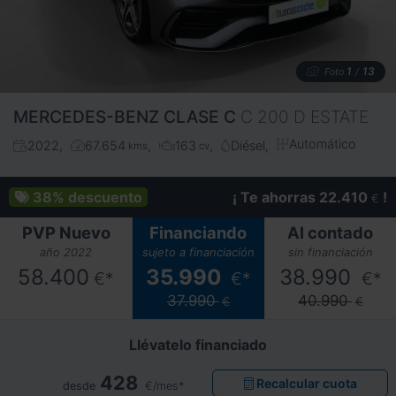
1
13
Foto
/
MERCEDES-BENZ
CLASE C
C 200 D ESTATE
Automático
2022
67.654
163
Diésel
kms
cv
38%
descuento
¡ Te ahorras 22.410
!
€
PVP Nuevo
Financiando
Al contado
año 2022
sujeto a financiación
sin financiación
58.400
35.990
38.990
€*
€*
€*
37.990
40.990
€
€
Llévatelo financiado
428
Recalcular cuota
desde
€/mes*