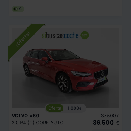
C
- 1.000
€
VOLVO
V60
37.500
€
36.500
2.0 B4 (G) CORE AUTO
€