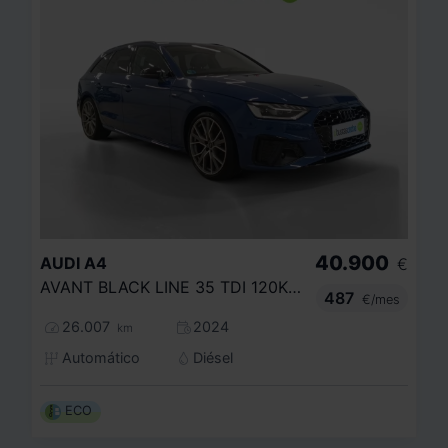
40.900
AUDI
A4
€
AVANT BLACK LINE 35 TDI 120KW S TRONIC
487
€/mes
26.007
2024
km
Automático
Diésel
ECO