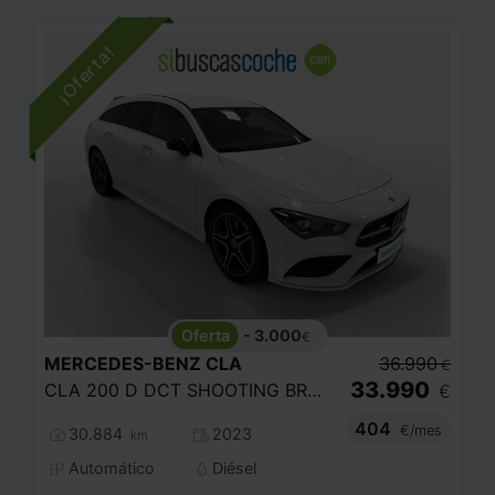
- 3.000
€
MERCEDES-BENZ
CLA
36.990
€
33.990
CLA 200 D DCT SHOOTING BRAKE
€
404
€/mes
30.884
2023
km
Automático
Diésel