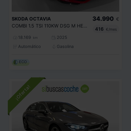
34.990
SKODA
OCTAVIA
€
COMBI 1.5 TSI 110KW DSG M HEV SPORTLINE
416
€/mes
18.169
2025
km
Automático
Gasolina
ECO