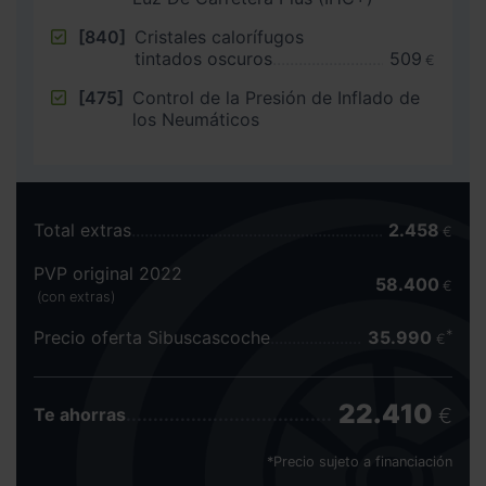
[840]
Cristales calorífugos
tintados oscuros
509
€
[475]
Control de la Presión de Inflado de
los Neumáticos
Total extras
2.458
€
PVP original 2022
58.400
€
(con extras)
Precio oferta Sibuscascoche
35.990
€
22.410
€
Te ahorras
*Precio sujeto a financiación