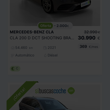
- 2.000
€
MERCEDES-BENZ
CLA
32.990
€
30.990
CLA 200 D DCT SHOOTING BRAKE
€
369
€/mes
54.460
2021
km
Automático
Diésel
C