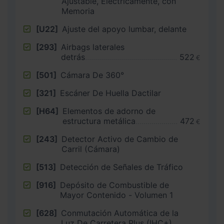
Ajustable, Eléctricamente, con
Memoria
[U22]
Ajuste del apoyo lumbar, delante
[293]
Airbags laterales
detrás
522
€
[501]
Cámara De 360°
[321]
Escáner De Huella Dactilar
[H64]
Elementos de adorno de
estructura metálica
472
€
[243]
Detector Activo de Cambio de
Carril (Cámara)
[513]
Detección de Señales de Tráfico
[916]
Depósito de Combustible de
Mayor Contenido - Volumen 1
[628]
Conmutación Automática de la
Luz De Carretera Plus (IHC+)