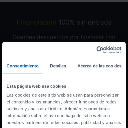
Financiación
100% sin entrada
Grandes descuentos por financiar con
nosotros. ¡Descúbrelos!
Consentimiento
Detalles
Acerca de las cookies
Ofrecido por:
Banco asociado
Esta página web usa cookies
Precio del coche (
PVP
)
38.990
€
Las cookies de este sitio web se usan para personalizar
Bonificación por financiar
-
3.000
el contenido y los anuncios, ofrecer funciones de redes
€
sociales y analizar el tráfico. Además, compartimos
Entrada inicial
8.998
€
información sobre el uso que haga del sitio web con
Importe a financiar
26.992
€
nuestros partners de redes sociales, publicidad y análisis