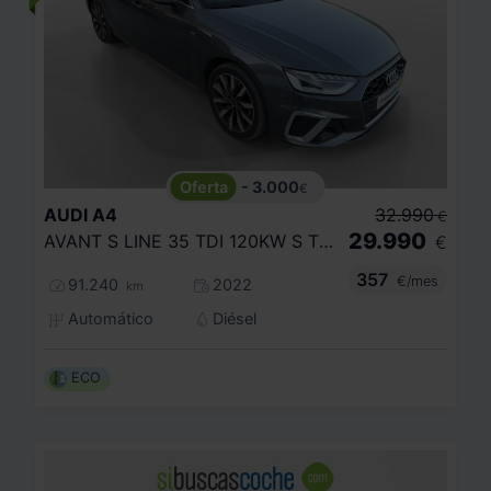
- 3.000
€
AUDI
A4
32.990
€
29.990
AVANT S LINE 35 TDI 120KW S TRONIC
€
357
€/mes
91.240
2022
km
Automático
Diésel
ECO