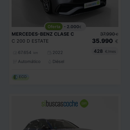
- 2.000
€
MERCEDES-BENZ
CLASE C
37.990
€
35.990
C 200 D ESTATE
€
428
€/mes
67.654
2022
km
Automático
Diésel
ECO