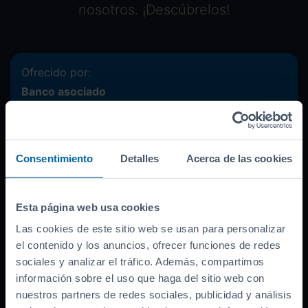
nosotros. ¡Descúbrelos!
Ofrecido por:
Banco asociado
Precio del coche (
PVP
)
40.990
€
Bonificación por financiar
-
2.000
€
Consentimiento
Detalles
Acerca de las cookies
Entrada inicial
9.748
€
Importe a financiar
29.242
€
Esta página web usa cookies
TAE
12.66
%
Las cookies de este sitio web se usan para personalizar
TIN
10.99
%
el contenido y los anuncios, ofrecer funciones de redes
sociales y analizar el tráfico. Además, compartimos
Documentación necesaria
información sobre el uso que haga del sitio web con
nuestros partners de redes sociales, publicidad y análisis