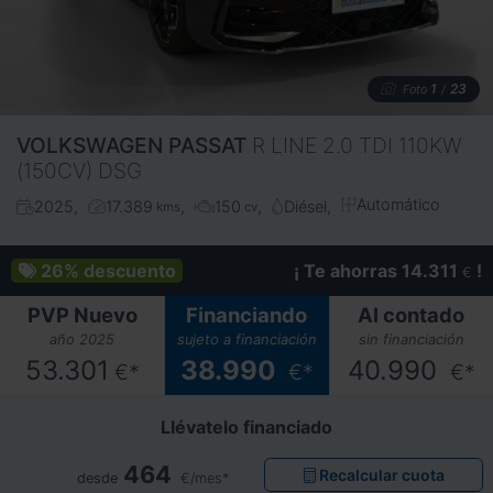
1
23
Foto
/
VOLKSWAGEN
PASSAT
R LINE 2.0 TDI 110KW
(150CV) DSG
Automático
2025
17.389
150
Diésel
kms
cv
26%
descuento
¡ Te ahorras 14.311
!
€
PVP Nuevo
Financiando
Al contado
año 2025
sujeto a financiación
sin financiación
53.301
38.990
40.990
€*
€*
€*
Llévatelo financiado
464
Recalcular cuota
desde
€/mes*