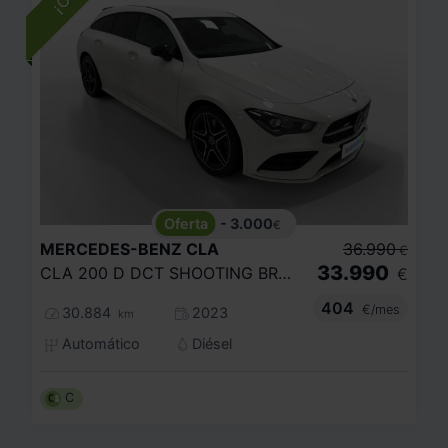
- 3.000
€
MERCEDES-BENZ
CLA
36.990
€
33.990
CLA 200 D DCT SHOOTING BRAKE
€
404
€/mes
30.884
2023
km
Automático
Diésel
C