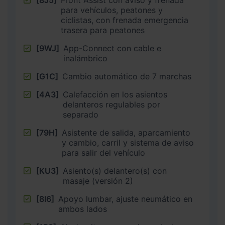
[8J5]
Front Assist con aviso y frenada
para vehículos, peatones y
ciclistas, con frenada emergencia
trasera para peatones
[9WJ]
App-Connect con cable e
inalámbrico
[G1C]
Cambio automático de 7 marchas
[4A3]
Calefacción en los asientos
delanteros regulables por
separado
[79H]
Asistente de salida, aparcamiento
y cambio, carril y sistema de aviso
para salir del vehículo
[KU3]
Asiento(s) delantero(s) con
masaje (versión 2)
[8I6]
Apoyo lumbar, ajuste neumático en
ambos lados