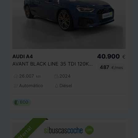
40.900
AUDI
A4
€
AVANT BLACK LINE 35 TDI 120KW S TRONIC
487
€/mes
26.007
2024
km
Automático
Diésel
ECO