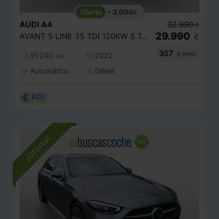
- 3.000
€
AUDI
A4
32.990
€
29.990
AVANT S LINE 35 TDI 120KW S TRONIC
€
357
€/mes
91.240
2022
km
Automático
Diésel
ECO