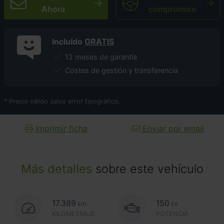
Ahora
compromiso
Incluído
GRATIS
12 meses de garantía
Costes de gestión y transferencia
* Precio válido salvo error tipográfico.
Imprimir ficha
Enviar por email
Más detalles
sobre este vehículo
17.389
150
km
cv
KILOMETRAJE
POTENCIA