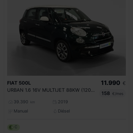
11.990
FIAT
500L
€
URBAN 1.6 16V MULTIJET 88KW (120CV) S
158
€/mes
39.390
2019
km
Manual
Diésel
C