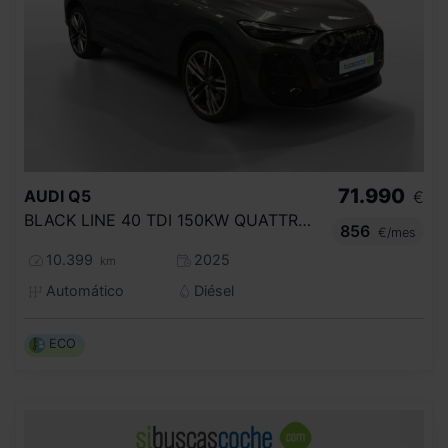
71.990
AUDI
Q5
€
BLACK LINE 40 TDI 150KW QUATTRO ULTRA
856
€/mes
10.399
2025
km
Automático
Diésel
ECO