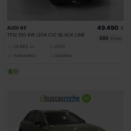
49.490
AUDI
A5
€
TFSI 150 KW (204 CV) BLACK LINE
589
€/mes
29.663
2025
km
Automático
Gasolina
C