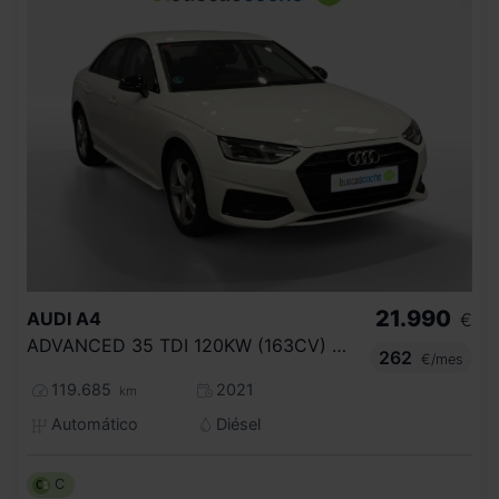
21.990
AUDI
A4
€
ADVANCED 35 TDI 120KW (163CV) S TRONIC
262
€/mes
119.685
2021
km
Automático
Diésel
C