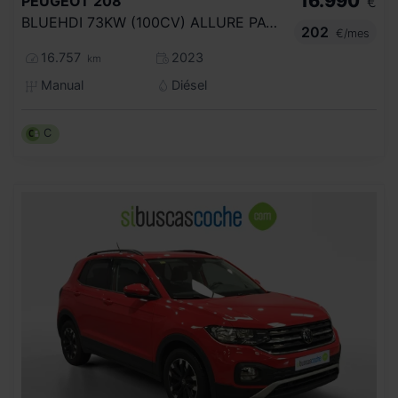
16.990
PEUGEOT
208
€
BLUEHDI 73KW (100CV) ALLURE PACK
202
€/mes
16.757
2023
km
Manual
Diésel
C