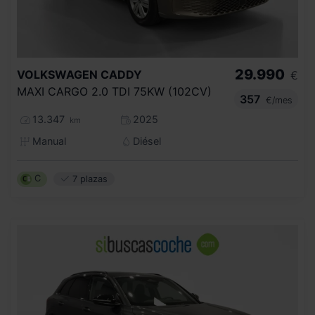
29.990
VOLKSWAGEN
CADDY
€
MAXI CARGO 2.0 TDI 75KW (102CV)
357
€/mes
13.347
2025
km
Manual
Diésel
C
7 plazas