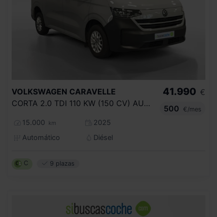
41.990
VOLKSWAGEN
CARAVELLE
€
CORTA 2.0 TDI 110 KW (150 CV) AUT 8 VEL
500
€/mes
15.000
2025
km
Automático
Diésel
C
9 plazas