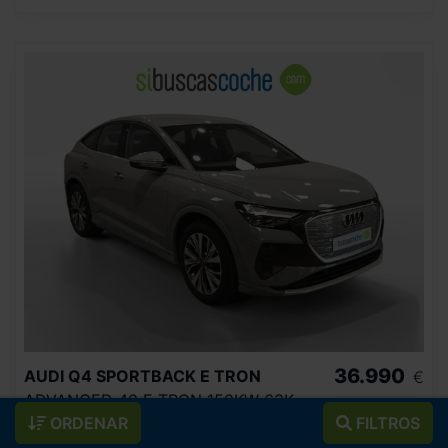
36.990
AUDI
Q4 SPORTBACK E TRON
€
ADVANCED 40 E TRON 150KW 63KWH
440
€/mes
ORDENAR
FILTROS
15.843
2025
km