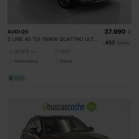
37.990
AUDI
Q5
€
S LINE 40 TDI 150KW QUATTRO ULTRA
452
€/mes
32.613
2021
km
Automático
Diésel
ECO