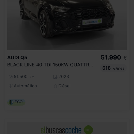
51.990
AUDI
Q5
€
BLACK LINE 40 TDI 150KW QUATTRO ULTRA
618
€/mes
51.500
2023
km
Automático
Diésel
ECO