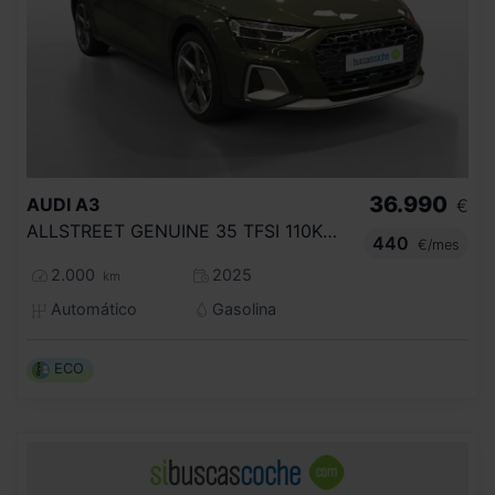
36.990
AUDI
A3
€
ALLSTREET GENUINE 35 TFSI 110KW S TRONIC
440
€/mes
2.000
2025
km
Automático
Gasolina
ECO