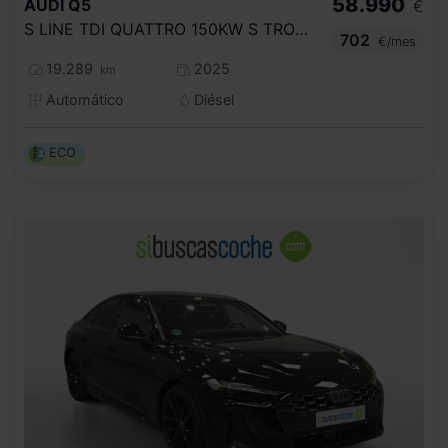
58.990
AUDI
Q5
€
S LINE TDI QUATTRO 150KW S TRONIC
702
€/mes
19.289
2025
km
Automático
Diésel
ECO