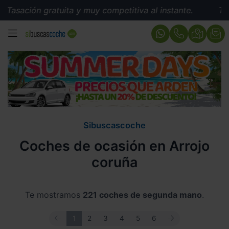
 gratuita y muy competitiva al instante.
Tasación grat
MENÚ
Sibuscascoche
Coches de ocasión en Arrojo
coruña
Te mostramos
221 coches de segunda mano
.
ANTERIOR
SIGUIENTE
1
2
3
4
5
6