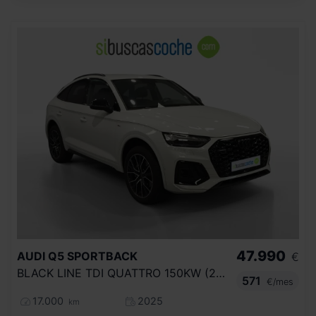
47.990
AUDI
Q5 SPORTBACK
€
BLACK LINE TDI QUATTRO 150KW (204CV) S T
571
€/mes
17.000
2025
km