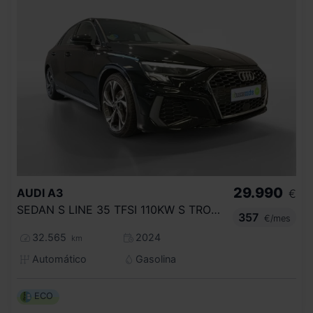
29.990
AUDI
A3
€
SEDAN S LINE 35 TFSI 110KW S TRONIC
357
€/mes
32.565
2024
km
Automático
Gasolina
ECO