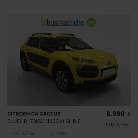
8.990
CITROEN
C4 CACTUS
€
BLUEHDI 73KW (100CV) SHINE
170
€/mes
55.157
2018
km