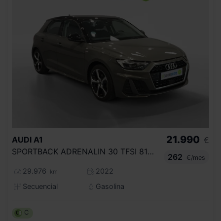
21.990
AUDI
A1
€
SPORTBACK ADRENALIN 30 TFSI 81KW S TRON
262
€/mes
29.976
2022
km
Secuencial
Gasolina
C