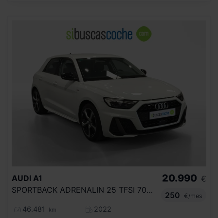
20.990
AUDI
A1
€
SPORTBACK ADRENALIN 25 TFSI 70KW (95CV)
250
€/mes
46.481
2022
km