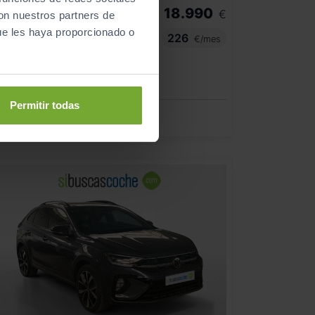
18.990
VOLKSWAGEN
TAIGO
€
con nuestros partners de
LIFE 1.0 TSI 81KW (110CV) DSG
ue les haya proporcionado o
226
€/mes
36.804
2023
km
Automático
Gasolina
Permitir todas
C