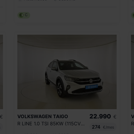
C
22.990
VOLKSWAGEN
TAIGO
€
€
R LINE 1.0 TSI 85KW (115CV) DSG
274
s
€/mes