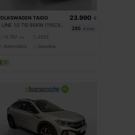
23.990
VOLKSWAGEN
TAIGO
€
R LINE 1.0 TSI 85KW (115CV) DSG
285
€/mes
15.797
2025
km
Automático
Gasolina
C