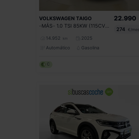
22.990
VOLKSWAGEN
TAIGO
··MÁS·· 1.0 TSI 85KW (115CV) DSG
274
€/me
14.952
2025
km
Automático
Gasolina
C