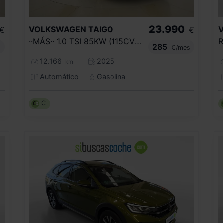
23.990
VOLKSWAGEN
TAIGO
€
€
··MÁS·· 1.0 TSI 85KW (115CV) DSG
285
s
€/mes
12.166
2025
km
Automático
Gasolina
C