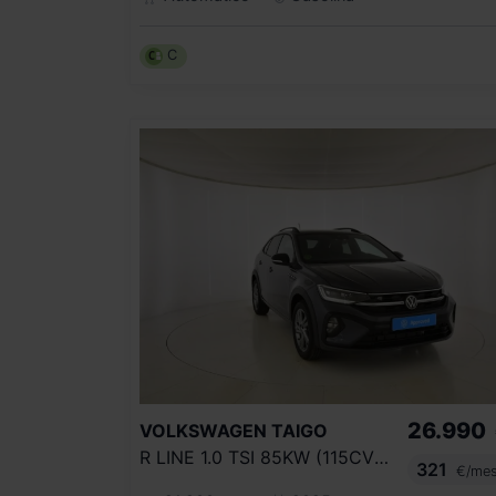
C
26.990
VOLKSWAGEN
TAIGO
R LINE 1.0 TSI 85KW (115CV) DSG
321
€/me