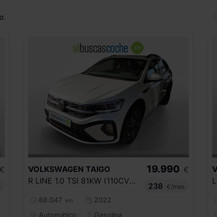
o
.
19.990
VOLKSWAGEN
TAIGO
€
€
R LINE 1.0 TSI 81KW (110CV) DSG
L
238
s
€/mes
88.047
2022
km
Automático
Gasolina