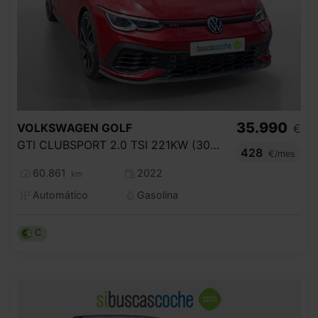
35.990
VOLKSWAGEN
GOLF
€
GTI CLUBSPORT 2.0 TSI 221KW (300CV) DSG
428
€/mes
60.861
2022
km
Automático
Gasolina
C