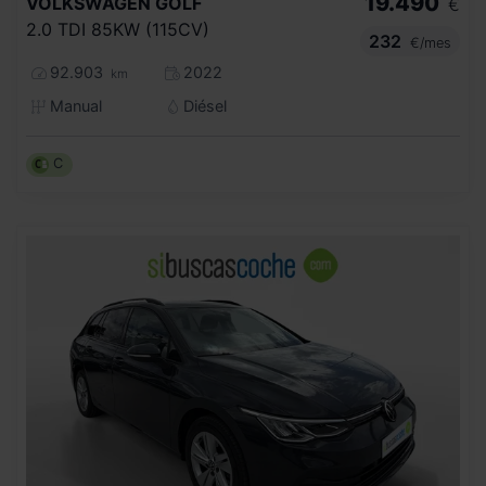
19.490
VOLKSWAGEN
GOLF
€
2.0 TDI 85KW (115CV)
232
€/mes
92.903
2022
km
Manual
Diésel
C