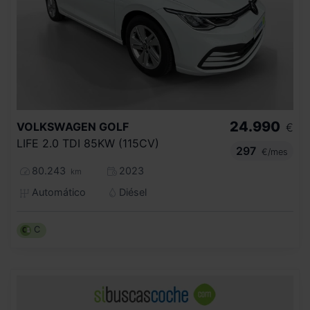
24.990
VOLKSWAGEN
GOLF
€
LIFE 2.0 TDI 85KW (115CV)
297
€/mes
80.243
2023
km
Automático
Diésel
C