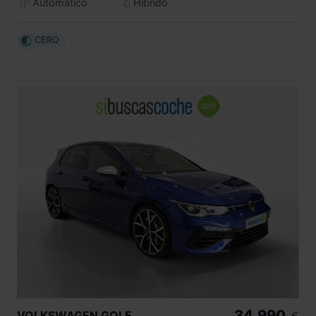
Automático
Híbrido
CERO
34.990
VOLKSWAGEN
GOLF