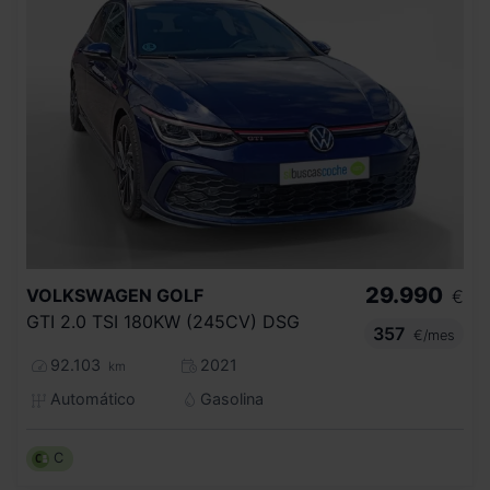
29.990
VOLKSWAGEN
GOLF
€
GTI 2.0 TSI 180KW (245CV) DSG
357
€/mes
92.103
2021
km
Automático
Gasolina
C