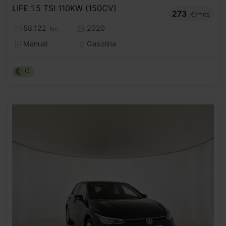
LIFE 1.5 TSI 110KW (150CV)
273
€/mes
58.122
2020
km
Manual
Gasolina
C