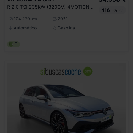
€
R 2.0 TSI 235KW (320CV) 4MOTION DSG
416
€/mes
104.270
2021
km
Automático
Gasolina
C