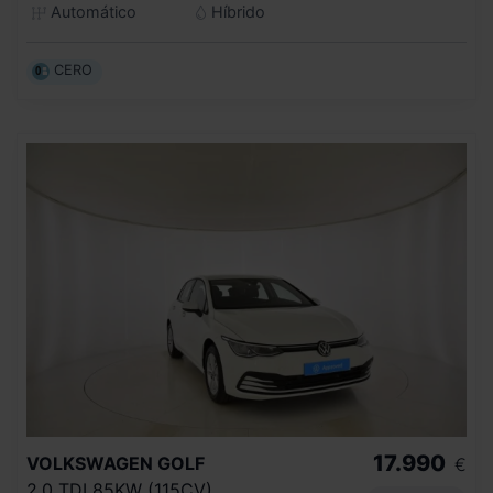
Automático
Híbrido
CERO
17.990
VOLKSWAGEN
GOLF
€
2.0 TDI 85KW (115CV)