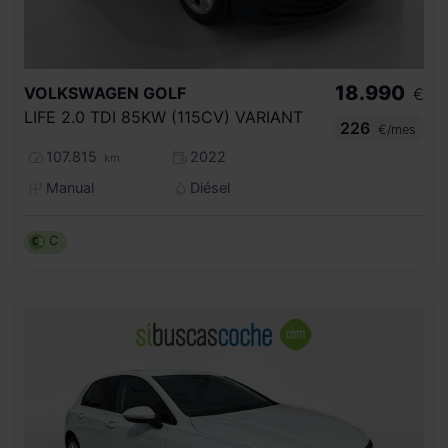
18.990
VOLKSWAGEN
GOLF
€
LIFE 2.0 TDI 85KW (115CV) VARIANT
226
€/mes
107.815
2022
km
Manual
Diésel
C