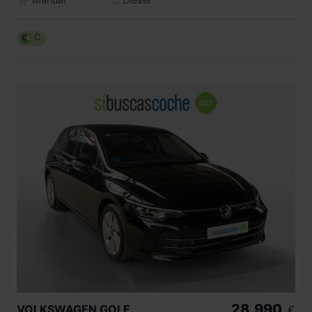
C
28.990
VOLKSWAGEN
GOLF
€