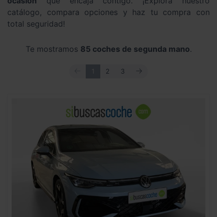
ocasión
que encaja contigo. ¡Explora nuestro
catálogo, compara opciones y haz tu compra con
total seguridad!
Te mostramos
85 coches de segunda mano
.
ANTERIOR
SIGUIENTE
1
2
3