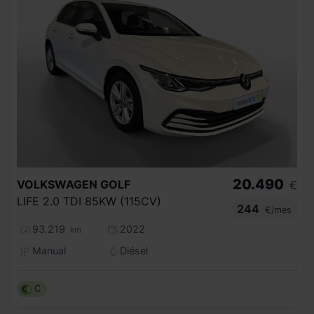
20.490
VOLKSWAGEN
GOLF
€
LIFE 2.0 TDI 85KW (115CV)
244
€/mes
93.219
2022
km
Manual
Diésel
C