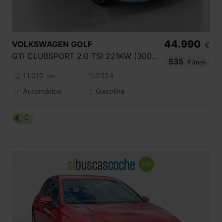
44.990
VOLKSWAGEN
GOLF
€
GTI CLUBSPORT 2.0 TSI 221KW (300CV) DSG
535
€/mes
11.010
2024
km
Automático
Gasolina
C