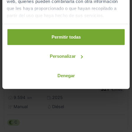
web, quienes pueden combinarla con otra información
que les haya proporcionado o que hayan recopilado a
partir del uso que haya hecho de sus servicios.
Permitir todas
Personalizar
Denegar
26.990
VOLKSWAGEN
GOLF
€
··MÁS·· 2.0 TDI 85KW (115CV)
321
€/mes
9.594
2025
km
Manual
Diésel
C