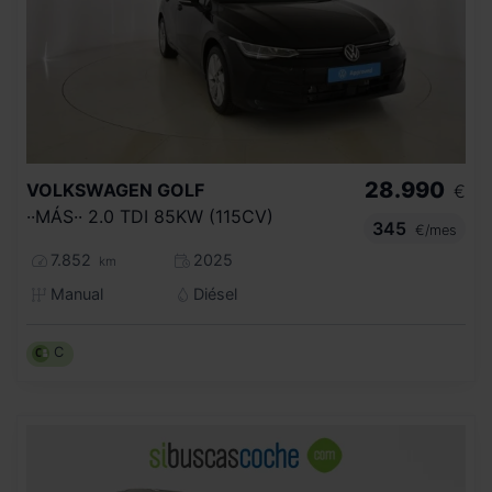
28.990
VOLKSWAGEN
GOLF
€
··MÁS·· 2.0 TDI 85KW (115CV)
345
€/mes
7.852
2025
km
Manual
Diésel
C