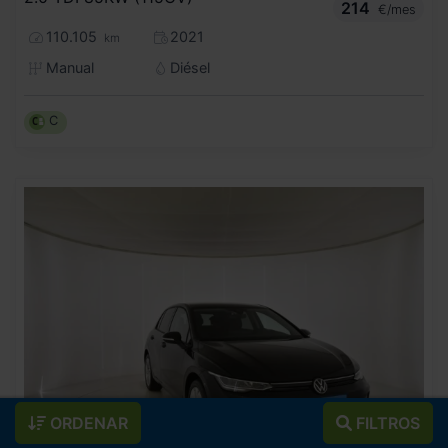
214
€/mes
110.105
2021
km
Manual
Diésel
C
ORDENAR
FILTROS