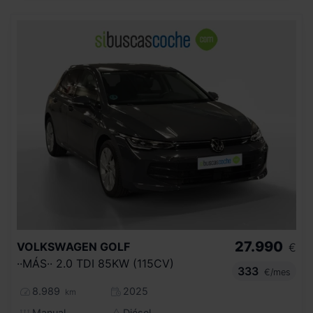
27.990
VOLKSWAGEN
GOLF
€
··MÁS·· 2.0 TDI 85KW (115CV)
333
€/mes
8.989
2025
km
Manual
Diésel