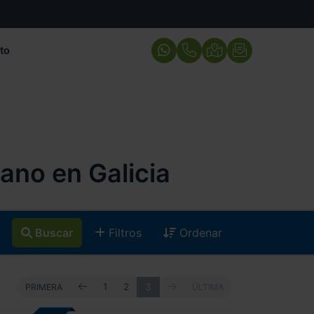
to
no en Galicia
Buscar
Filtros
Ordenar
ANTERIOR
SIGUIENTE
PRIMERA
1
2
3
ÚLTIMA
PRIMERA
ÚLTIMA