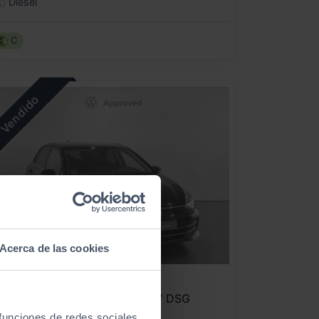
Diésel
C
Acerca de las cookies
VOLKSWAGEN
GOLF
TYLE 1.5 PHEV 110KW / 85KW DSG
 funciones de redes sociales