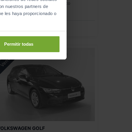
2025
Automático
con nuestros partners de
Híbrido
ue les haya proporcionado o
CERO
Permitir todas
VOLKSWAGEN
GOLF