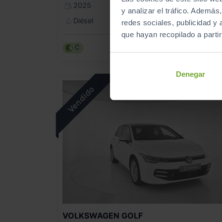
2025
Manual
y analizar el tráfico. Ademá
Diésel
redes sociales, publicidad y
que hayan recopilado a parti
C
Denegar
VOLKSWAGEN
GOLF