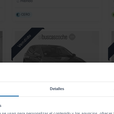
Híbrido
CERO
Detalles
VOLKSWAGEN
GOLF
s
··MÁS·· 1.5 TSI 85KW (115CV)
S
b se usan para personalizar el contenido y los anuncios, ofrecer