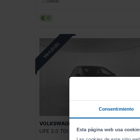
Diésel
C
Consentimiento
VOLKSWAGEN
GOLF
Esta página web usa cookie
LIFE 2.0 TDI 85KW (115CV)
Las cookies de este sitio we