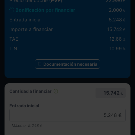
Precio del coche (
PVP
)
22.990
€
Bonificación por financiar
-
2.000
€
Entrada inicial
5.248
€
Importe a financiar
15.742
€
TAE
12.66
%
TIN
10.99
%
Documentación necesaria
Cantidad a financiar
15.742
€
Entrada inicial
Máxima:
5.248
€