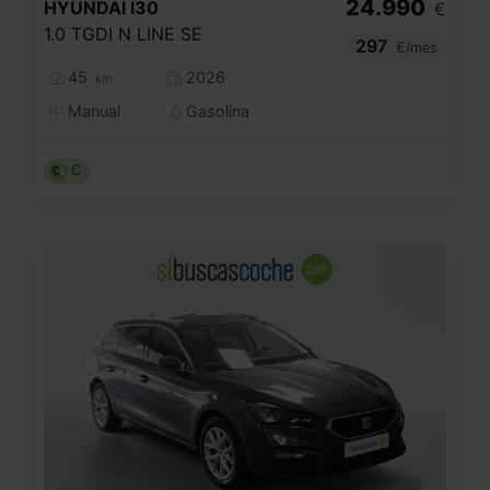
24.990
HYUNDAI
I30
€
1.0 TGDI N LINE SE
297
€/mes
45
2026
km
Manual
Gasolina
C