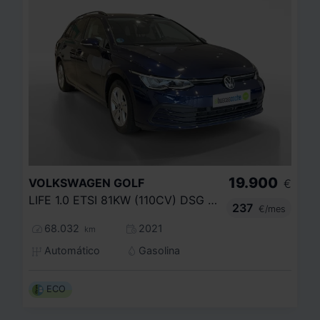
19.900
VOLKSWAGEN
GOLF
€
LIFE 1.0 ETSI 81KW (110CV) DSG VARIANT
237
€/mes
68.032
2021
km
Automático
Gasolina
ECO