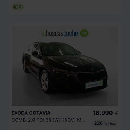
C
18.990
SKODA
OCTAVIA
€
COMBI 2.0 TDI 85KW(115CV) MAN AMBITION
226
€/mes