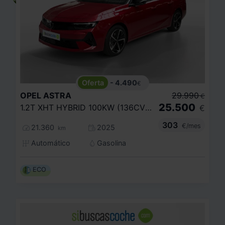
- 4.490
€
OPEL
ASTRA
29.990
€
25.500
1.2T XHT HYBRID 100KW (136CV) GS EDCT
€
303
€/mes
21.360
2025
km
Automático
Gasolina
ECO