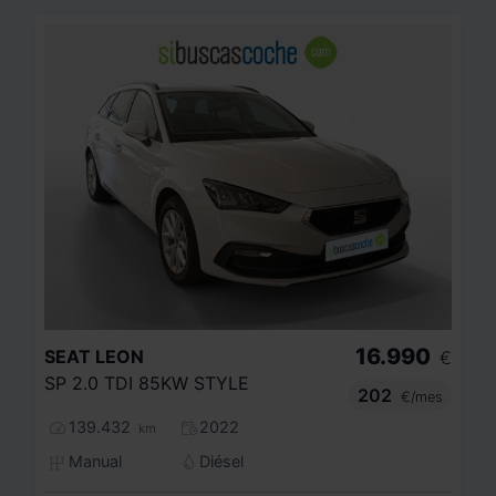
16.990
SEAT
LEON
€
SP 2.0 TDI 85KW STYLE
202
€/mes
139.432
2022
km
Manual
Diésel