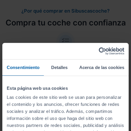
¿Por qué comprar en Sibuscascoche?
Compra tu coche con confianza
Vehículos revisados
Consentimiento
Detalles
Acerca de las cookies
Revisión de
250 puntos revisados
por nuestro
equipo de profesionales.
Esta página web usa cookies
Las cookies de este sitio web se usan para personalizar
el contenido y los anuncios, ofrecer funciones de redes
sociales y analizar el tráfico. Además, compartimos
Kilometraje garantizado
información sobre el uso que haga del sitio web con
nuestros partners de redes sociales, publicidad y análisis
Somos transparentes. Compra tu coche con