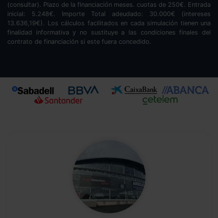
(consultar). Plazo de la financiación
meses.
cuotas de
250
€. Entrada
inicial:
5.248
€. Importe Total adeudado:
30.000
€ (intereses
13.636,19
€). Los cálculos facilitados en cada simulación tienen una
finalidad informativa y no sustituye a las condiciones finales del
contrato de financiación si este fuera concedido.