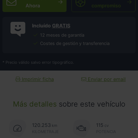
Ahora
compromiso
Incluído
GRATIS
12 meses de garantía
Costes de gestión y transferencia
* Precio válido salvo error tipográfico.
Imprimir ficha
Enviar por email
Más detalles
sobre este vehículo
120.253
115
km
cv
KILOMETRAJE
POTENCIA