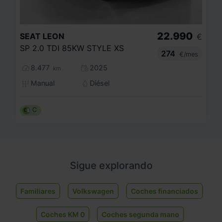
22.990
SEAT
LEON
€
SP 2.0 TDI 85KW STYLE XS
274
€/mes
8.477
2025
km
Manual
Diésel
C
Sigue explorando
Familiares
Volkswagen
Coches financiados
Coches KM 0
Coches segunda mano