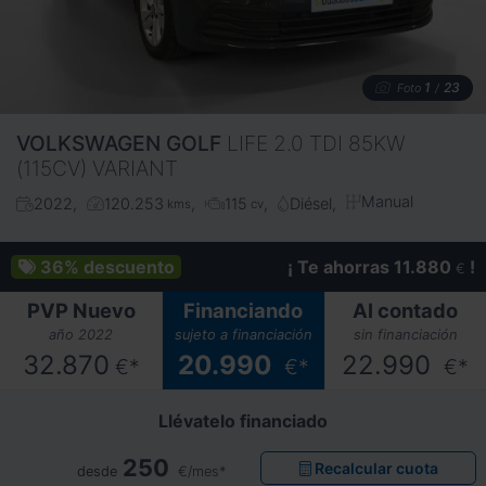
1
23
Foto
/
VOLKSWAGEN
GOLF
LIFE 2.0 TDI 85KW
(115CV) VARIANT
Manual
2022
120.253
115
Diésel
kms
cv
36%
descuento
¡ Te ahorras 11.880
!
€
PVP Nuevo
Financiando
Al contado
año 2022
sujeto a financiación
sin financiación
32.870
20.990
22.990
€*
€*
€*
Llévatelo financiado
250
Recalcular cuota
desde
€/mes*