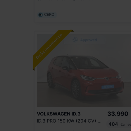
CERO
33.990
VOLKSWAGEN
ID.3
ID.3 PRO 150 KW (204 CV) 59 KWH AUTOMÁTICO 1 VEL.
404
€/me