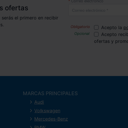
Correo electrónico
s ofertas
 serás el primero en recibir
s.
Acepto la
po
Acepto reci
ofertas y prom
MARCAS PRINCIPALES
Audi
Volkswagen
Mercedes-Benz
BMW