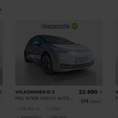
o
.
22.990
VOLKSWAGEN
ID.3
€
€
PRO 107KW (145CV) AUTOMÁTICO
274
s
€/mes
56.702
2022
km
Automático
Eléctrico