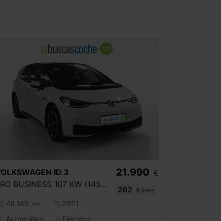
21.990
VOLKSWAGEN
ID.3
€
PRO BUSINESS 107 KW (145 CV) AUTOMÁTICO
262
€/mes
46.189
2021
km
Automático
Eléctrico