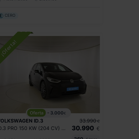
CERO
- 3.000
€
VOLKSWAGEN
ID.3
33.990
€
30.990
ID.3 PRO 150 KW (204 CV) 59 KWH AUTOMÁTICO 1 VEL.
€
369