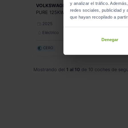
y analizar el tráfico. Ademá
VOLKSWAGEN
ID.3
redes sociales, publicidad y
PURE 125KW (170CV) 52KWH AUTOMÁTICO
que hayan recopilado a parti
2025
Automático
Eléctrico
Denegar
CERO
Mostrando del
1 al 10
de 10 coches de seg