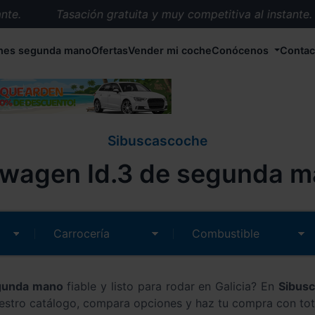
.
Tasación gratuita y muy competitiva al instante.
Entrega en 72 horas en cualquier punto de España.
hes segunda mano
Ofertas
Vender mi coche
Conócenos
Contac
Más de 1.000 coches en stock.
Más de 5.000 conductores satisfechos.
Buscamos el coche que tu quieras.
Nos ocupamos de todos los trámites.
Sibuscascoche
Recogemos tu coche en cualquier parte de España.
wagen Id.3 de segunda ma
Compramos tu coche. Pago inmediato.
Tasación gratuita y muy competitiva al instante.
egunda mano
fiable y listo para rodar en Galicia? En
Sibus
estro catálogo, compara opciones y haz tu compra con tot