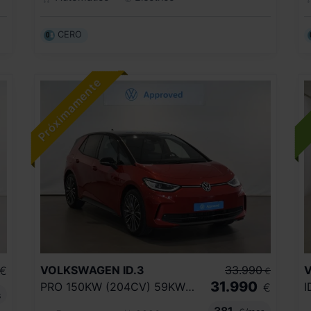
CERO
VOLKSWAGEN
ID.3
33.990
€
€
31.990
PRO 150KW (204CV) 59KWH AUTOMÁTICO
€
s
381