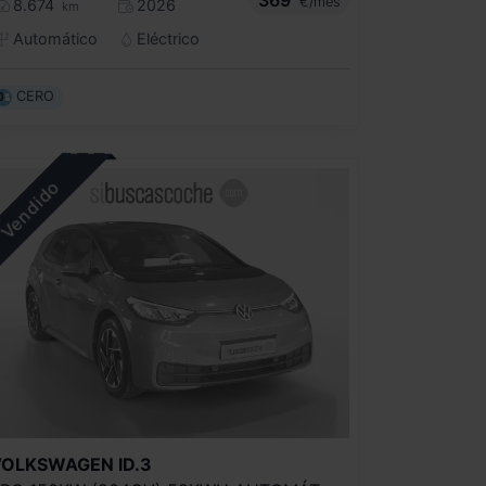
€/mes
8.674
2026
km
Automático
Eléctrico
CERO
VOLKSWAGEN
ID.3