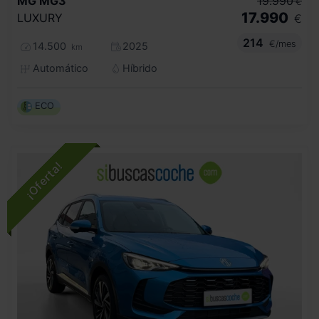
MG
MG3
19.990
€
17.990
LUXURY
€
214
€/mes
14.500
2025
km
Automático
Híbrido
ECO