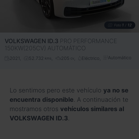
1
12
Foto
/
VOLKSWAGEN
ID.3
PRO PERFORMANCE
150KW(205CV) AUTOMÁTICO
Automático
2021
52.732
205
Eléctrico
kms
cv
Lo sentimos pero este vehículo
ya no se
encuentra disponible
. A continuación te
mostramos otros
vehículos similares al
VOLKSWAGEN ID.3
.