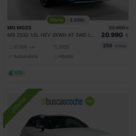
- 2.000
€
MG
MGZS
22.990
€
20.990
MG ZS32 1.5L HEV 2KWH AT 2WD LUX LHD NO OPTION DARK BLUE
€
250
€/mes
11.000
2025
km
Automático
Híbrido
ECO