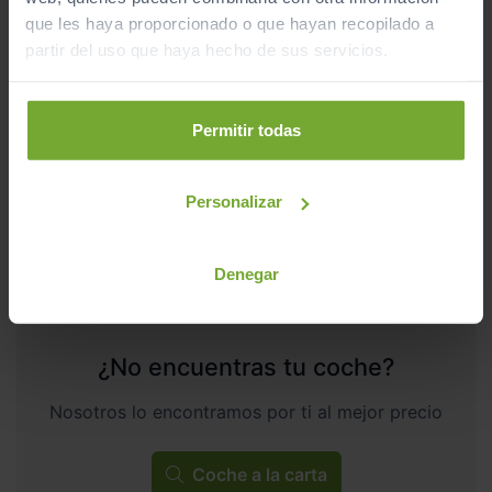
MERCEDES-BENZ
CLASE A
21.990
€
que les haya proporcionado o que hayan recopilado a
18.990
A 200 D AMG LINE
€
partir del uso que haya hecho de sus servicios.
295
€/mes
115.123
2016
km
Automático
Diésel
Permitir todas
C
Personalizar
Denegar
¿No encuentras tu coche?
Nosotros lo encontramos por ti al mejor precio
Coche a la carta