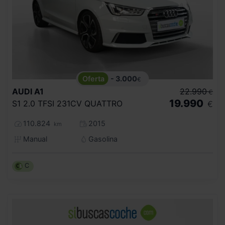
- 3.000
€
AUDI
A1
22.990
€
19.990
S1 2.0 TFSI 231CV QUATTRO
€
110.824
2015
km
Manual
Gasolina
C