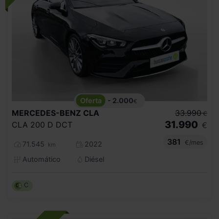
- 2.000
€
MERCEDES-BENZ
CLA
33.990
€
31.990
CLA 200 D DCT
€
381
€/mes
71.545
2022
km
Automático
Diésel
C