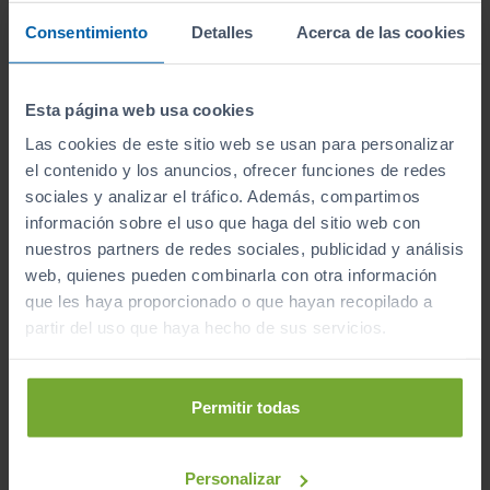
2022
Automático
Consentimiento
Detalles
Acerca de las cookies
Diésel
Esta página web usa cookies
C
Las cookies de este sitio web se usan para personalizar
el contenido y los anuncios, ofrecer funciones de redes
sociales y analizar el tráfico. Además, compartimos
Mostrando del
1 al 5
de 5 coches de segunda mano.
información sobre el uso que haga del sitio web con
nuestros partners de redes sociales, publicidad y análisis
web, quienes pueden combinarla con otra información
que les haya proporcionado o que hayan recopilado a
partir del uso que haya hecho de sus servicios.
Encuentra tu vehículo
por tipo
Permitir todas
Personalizar