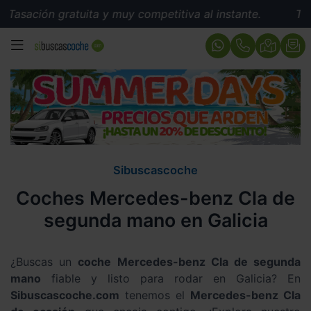
sación gratuita y muy competitiva al instante.
Tasaci
MENÚ
Sibuscascoche
Coches Mercedes-benz Cla de
segunda mano en Galicia
¿Buscas un
coche Mercedes-benz Cla de segunda
mano
fiable y listo para rodar en Galicia? En
Sibuscascoche.com
tenemos el
Mercedes-benz Cla