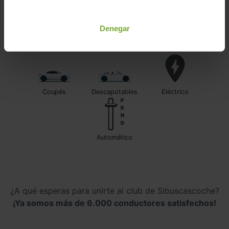
Todo-terrenos
Utilitarios
Berlinas
Denegar
Familiares
Monovolumenes
Furgonetas
Coupés
Descapotables
Eléctrico
automático
¿A qué esperas para unirte al club de Sibuscascoche?
¡Ya somos más de 6.000 conductores satisfechos!