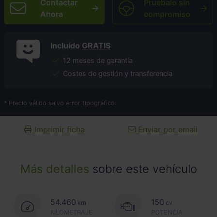
Contactar
Pruébalo sin
Ahora
compromiso
Incluído
GRATIS
12 meses de garantía
Costes de gestión y transferencia
* Precio válido salvo error tipográfico.
Imprimir ficha
Enviar por email
Más detalles
sobre este vehículo
54.460
150
km
cv
KILOMETRAJE
POTENCIA