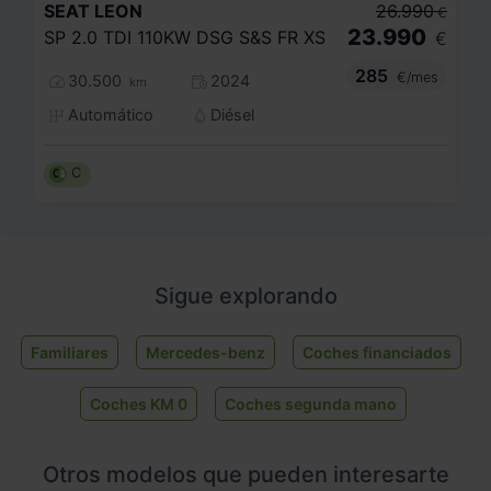
SEAT
LEON
26.990
€
23.990
SP 2.0 TDI 110KW DSG S&S FR XS
€
285
€/mes
30.500
2024
km
Automático
Diésel
C
Sigue explorando
Familiares
Mercedes-benz
Coches financiados
Coches KM 0
Coches segunda mano
Otros modelos que pueden interesarte