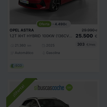
- 4.490
€
OPEL
ASTRA
29.990
€
25.500
1.2T XHT HYBRID 100KW (136CV) GS EDCT
€
303
€/mes
21.360
2025
km
Automático
Gasolina
ECO