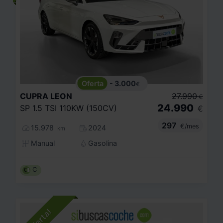
- 3.000
€
CUPRA
LEON
27.990
€
24.990
SP 1.5 TSI 110KW (150CV)
€
297
€/mes
15.978
2024
km
Manual
Gasolina
C