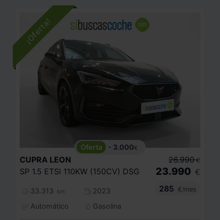
- 3.000
€
CUPRA
LEON
26.990
€
23.990
SP 1.5 ETSI 110KW (150CV) DSG
€
285
€/mes
33.313
2023
km
Automático
Gasolina