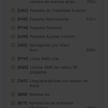
cámara de marcha atrás
793
€
[U62]
Paquete de Visibilidad Exterior
[P49]
Paquete Retrovisores
532
€
[PYN]
Paquete Premium
[U59]
Paquete Ajustes Confort
[365]
Navegación por disco
duro
666
€
[PYH]
Línea AMG Line
[RQS]
Llantas AMG de radios 18”,
pulgadas
[345]
Limpiaparabrisas con sensor de
lluvia
[889]
Keyless-Go
[877]
Iluminación de ambiente
64 colores
393