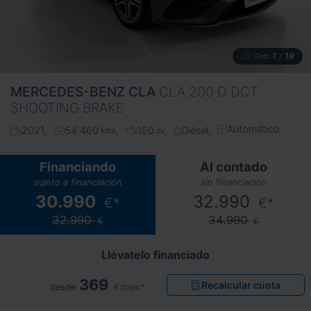
1
19
Foto
/
MERCEDES-BENZ
CLA
CLA 200 D DCT
SHOOTING BRAKE
Automático
2021
54.460
150
Diésel
kms
cv
Financiando
Al contado
sujeto a financiación
sin financiación
30.990
32.990
€*
€*
32.990
34.990
€
€
Llévatelo financiado
369
Recalcular cuota
desde
€/mes*