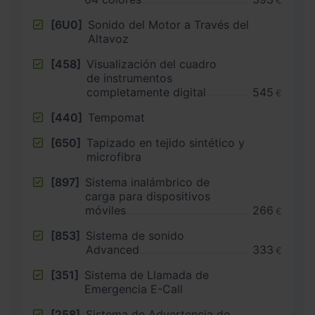
€
[6U0]
Sonido del Motor a Través del
Altavoz
[458]
Visualización del cuadro
de instrumentos
completamente digital
545
€
[440]
Tempomat
[650]
Tapizado en tejido sintético y
microfibra
[897]
Sistema inalámbrico de
carga para dispositivos
móviles
266
€
[853]
Sistema de sonido
Advanced
333
€
[351]
Sistema de Llamada de
Emergencia E-Call
[258]
Sistema de Advertencia de