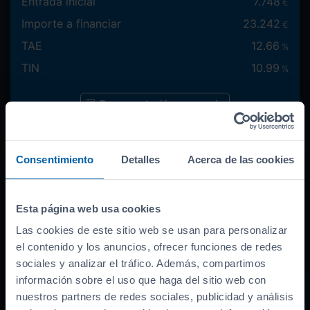
Entrada inicial
7.748
€
Importe a financiar
23.242
€
TAE
12.66
%
TIN
10.99
%
Documentación necesaria
Consentimiento
Detalles
Acerca de las cookies
Cantidad a financiar
23.242
€
Entrada inicial
Esta página web usa cookies
Las cookies de este sitio web se usan para personalizar
Máxima:
7.748
el contenido y los anuncios, ofrecer funciones de redes
€
sociales y analizar el tráfico. Además, compartimos
información sobre el uso que haga del sitio web con
nuestros partners de redes sociales, publicidad y análisis
Duración