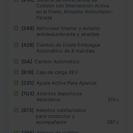
Colisión con Intervención Activa
en el Freno, Avisador Anticolisión-
Parada
[249]
Retrovisor Interior y exterior
antideslumbrante y abatible
[426]
Cambio de Doble Embrague
Automático de 8 marchas
[GA]
Cambio Automático
[B18]
Caja de carga XEV
[235]
Ayuda Activa Para Aparcar
[7U3]
Asientos deportivos
delanteros
315
€
[873]
Asientos calefactados
para conductor y
acompañante
387
€
[294]
Airbags de rodillas