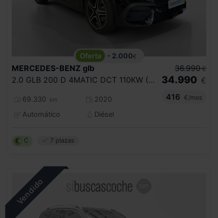
- 2.000
€
MERCEDES-BENZ
glb
36.990
€
34.990
2.0 GLB 200 D 4MATIC DCT 110KW (150CV)
€
416
€/mes
69.330
2020
km
Automático
Diésel
C
7 plazas