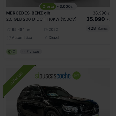
- 3.000
€
MERCEDES-BENZ
glb
38.990
€
35.990
2.0 GLB 200 D DCT 110KW (150CV)
€
428
€/mes
65.484
2022
km
Automático
Diésel
C
7 plazas