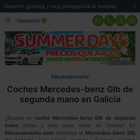
asación gratuita y muy competitiva al instante.
Tasac
MENÚ
Sibuscascoche
Coches Mercedes-benz Glb de
segunda mano en Galicia
¿Buscas un
coche Mercedes-benz Glb de segunda
mano
fiable y listo para rodar en Galicia? En
Sibuscascoche.com
tenemos el
Mercedes-benz Glb