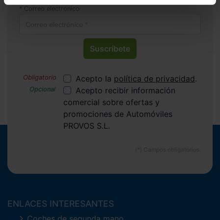
recibir las nuevas entradas y ofertas.
Correo electrónico
Suscríbete
Acepto la
política de privacidad
.
Acepto recibir información
comercial sobre ofertas y
promociones de Automóviles
PROVOS S.L.
ENLACES INTERESANTES
Coches de segunda mano