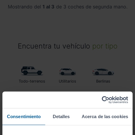
Mostrando del
1 al 3
de 3 coches de segunda mano.
Encuentra tu vehículo
por tipo
Todo-terrenos
Utilitarios
Berlinas
Familiares
Monovolumenes
Furgonetas
Consentimiento
Detalles
Acerca de las cookies
Coupés
Descapotables
Eléctrico