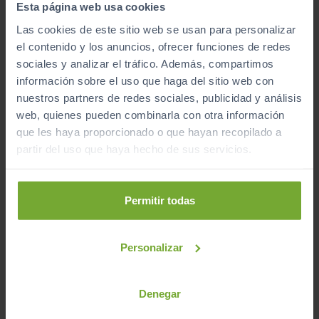
Esta página web usa cookies
Las cookies de este sitio web se usan para personalizar
el contenido y los anuncios, ofrecer funciones de redes
sociales y analizar el tráfico. Además, compartimos
automático
información sobre el uso que haga del sitio web con
nuestros partners de redes sociales, publicidad y análisis
web, quienes pueden combinarla con otra información
que les haya proporcionado o que hayan recopilado a
¿A qué esperas para unirte al club de Sibuscascoche?
partir del uso que haya hecho de sus servicios.
¡Ya somos más de 6.000 conductores satisfechos!
Inicio
Coches de Segunda Mano
Permitir todas
Mercedes-benz
Glb
Personalizar
Apúntate y caza las ofertas
Denegar
Apúntate a nuestro boletín y serás el primero en