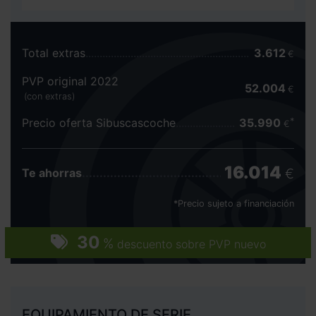
Total extras
3.612
€
PVP original 2022
52.004
€
(con extras)
Precio oferta Sibuscascoche
35.990
€
16.014
€
Te ahorras
*Precio sujeto a financiación
30
%
descuento sobre PVP nuevo
EQUIPAMIENTO DE SERIE