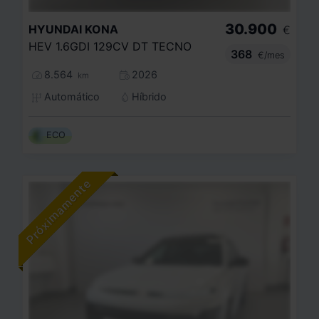
30.900
HYUNDAI
KONA
€
HEV 1.6GDI 129CV DT TECNO
368
€/mes
8.564
2026
km
Automático
Híbrido
ECO