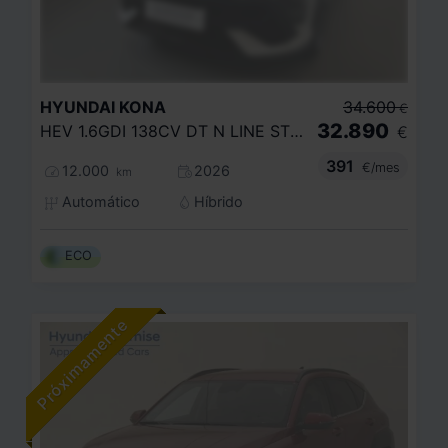
HYUNDAI
KONA
34.600
€
32.890
HEV 1.6GDI 138CV DT N LINE STYLE
€
391
€/mes
12.000
2026
km
Automático
Híbrido
ECO