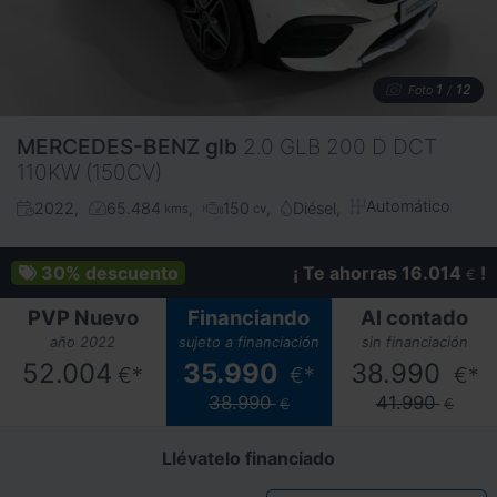
1
12
Foto
/
MERCEDES-BENZ
glb
2.0 GLB 200 D DCT
110KW (150CV)
Automático
2022
65.484
150
Diésel
kms
cv
30%
descuento
¡ Te ahorras 16.014
!
€
PVP Nuevo
Financiando
Al contado
año 2022
sujeto a financiación
sin financiación
52.004
35.990
38.990
€*
€*
€*
38.990
41.990
€
€
Llévatelo financiado