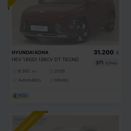
31.200
HYUNDAI
KONA
€
HEV 1.6GDI 138CV DT TECNO
371
€/mes
8.565
2026
km
Automático
Híbrido
ECO