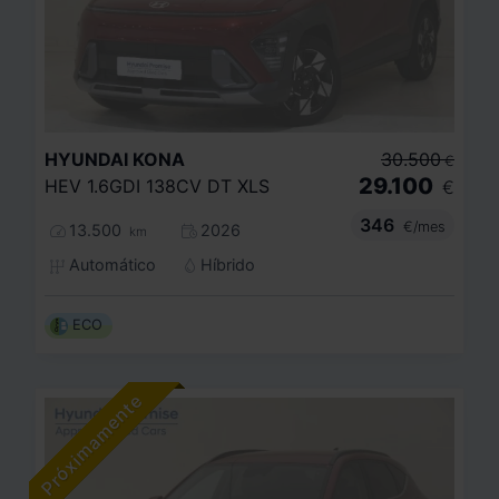
HYUNDAI
KONA
30.500
€
29.100
HEV 1.6GDI 138CV DT XLS
€
346
€/mes
13.500
2026
km
Automático
Híbrido
ECO