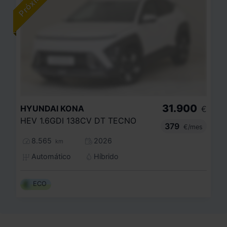
31.900
HYUNDAI
KONA
€
HEV 1.6GDI 138CV DT TECNO
379
€/mes
8.565
2026
km
Automático
Híbrido
ECO