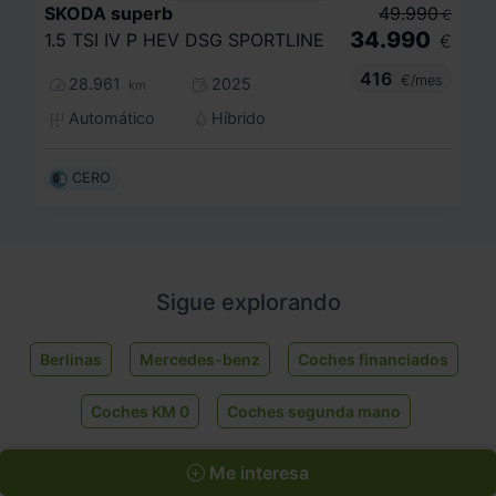
SKODA
superb
49.990
€
34.990
1.5 TSI IV P HEV DSG SPORTLINE
€
416
€/mes
28.961
2025
km
Automático
Híbrido
CERO
Sigue explorando
Berlinas
Mercedes-benz
Coches financiados
Coches KM 0
Coches segunda mano
Me interesa
Otros modelos que pueden interesarte