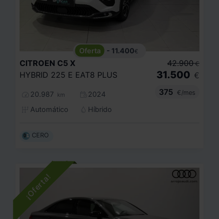
- 11.400
€
CITROEN
C5 X
42.900
€
31.500
HYBRID 225 E EAT8 PLUS
€
375
€/mes
20.987
2024
km
Automático
Híbrido
CERO