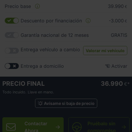
Precio base
39.990
€
Descuento por financiación
-3.000
€
Garantía nacional de 12 meses
GRATIS
Entrega vehículo a cambio
Valorar mi vehículo
Entrega a domicilio
Activar
PRECIO FINAL
36.990
€
Todo incuido. Llave en mano.
Avísame si baja de precio
Contactar
Pruébalo sin
Ahora
compromiso