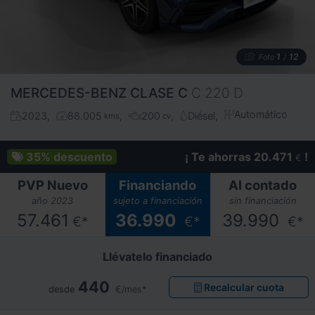
1
12
Foto
/
MERCEDES-BENZ
CLASE C
C 220 D
Automático
2023
88.005
200
Diésel
kms
cv
35%
descuento
¡ Te ahorras 20.471
!
€
PVP Nuevo
Financiando
Al contado
año 2023
sujeto a financiación
sin financiación
57.461
36.990
39.990
€*
€*
€*
Llévatelo financiado
440
Recalcular cuota
desde
€/mes*