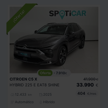
- 7.910
€
CITROEN
C5 X
41.900
€
33.990
HYBRID 225 E EAT8 SHINE
€
404
€/mes
12.433
2025
km
Automático
Híbrido