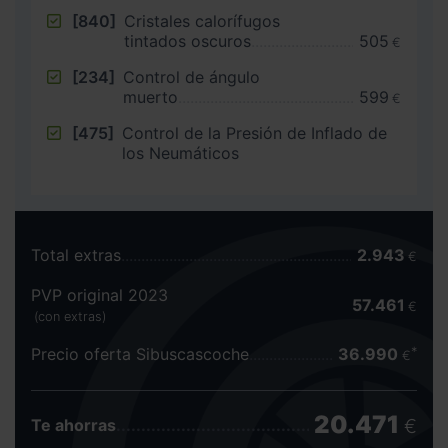
[840]
Cristales calorífugos
tintados oscuros
505
€
[234]
Control de ángulo
muerto
599
€
[475]
Control de la Presión de Inflado de
los Neumáticos
Total extras
2.943
€
PVP original 2023
57.461
€
(con extras)
Precio oferta Sibuscascoche
36.990
€
20.471
€
Te ahorras