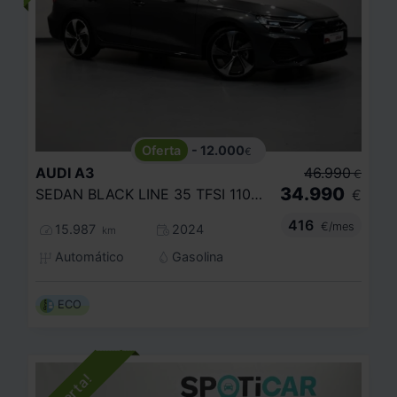
- 12.000
€
AUDI
A3
46.990
€
34.990
SEDAN BLACK LINE 35 TFSI 110KW S TRONIC
€
416
€/mes
15.987
2024
km
Automático
Gasolina
ECO