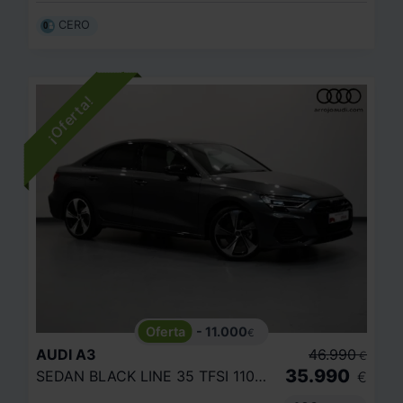
CERO
- 11.000
€
AUDI
A3
46.990
€
35.990
SEDAN BLACK LINE 35 TFSI 110KW S TRONIC
€