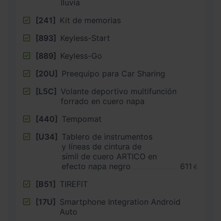
lluvia
[241]
Kit de memorias
[893]
Keyless-Start
[889]
Keyless-Go
[20U]
Preequipo para Car Sharing
[L5C]
Volante deportivo multifunción
forrado en cuero napa
[440]
Tempomat
[U34]
Tablero de instrumentos
y líneas de cintura de
símil de cuero ARTICO en
efecto napa negro
611
€
[B51]
TIREFIT
[17U]
Smartphone Integration Android
Auto