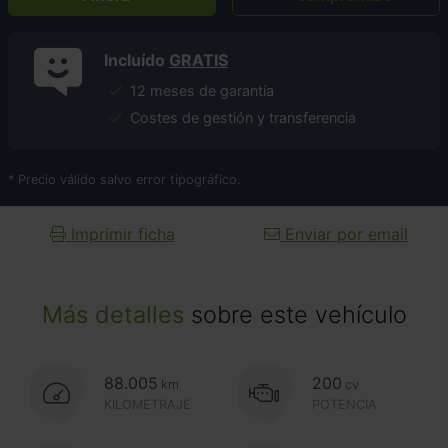
Incluído
GRATIS
12 meses de garantía
Costes de gestión y transferencia
* Precio válido salvo error tipográfico.
Imprimir ficha
Enviar por email
Más detalles
sobre este vehículo
88.005
200
km
cv
KILOMETRAJE
POTENCIA