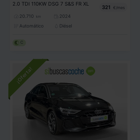
2.0 TDI 110KW DSG 7 S&S FR XL
321
€/mes
20.710
2024
km
Automático
Diésel
C