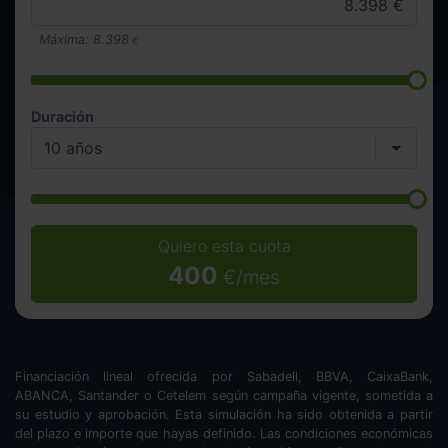
Máxima:
8.398
€
Duración
Quiero esta cuota
400
€/mes
Financiación lineal ofrecida por Sabadell, BBVA, CaixaBank,
ABANCA, Santander o Cetelem según campaña vigente, sometida a
su estudio y aprobación. Esta simulación ha sido obtenida a partir
del plazo e importe que hayas definido. Las condiciones económicas