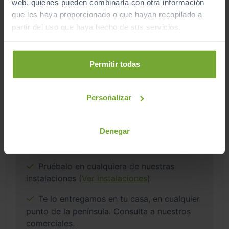
web, quienes pueden combinarla con otra información
que les haya proporcionado o que hayan recopilado a
partir del uso que haya hecho de sus servicios.
Este vehículo se encuentra en:
Arrojo Coruña
Permitir todas
Ver localización y horarios
Personalizar
Ver vehículos del concesionario
Denegar
¿Estás lejos o no puedes desplazarte?
Pruébalo en cualquiera de nuestras
instalaciones (
Ver instalaciones
)
Te lo entregamos en tu casa, en cualquier
punto de la península. Consulta a nuestros
comerciales.