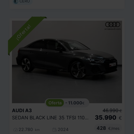
CERO
- 11.000
€
AUDI
A3
46.990
€
35.990
SEDAN BLACK LINE 35 TFSI 110KW S TRONIC
€
428
€/mes
22.780
2024
km