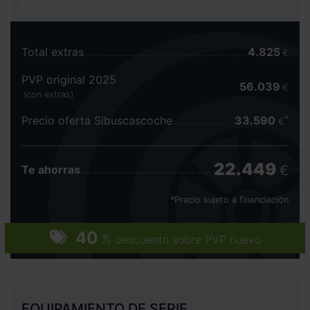
Total extras
4.825
€
PVP original 2025
56.039
€
(con extras)
Precio oferta Sibuscascoche
33.590
€
22.449
€
Te ahorras
*Precio sujeto a financiación
40
%
descuento sobre PVP nuevo
EQUIPAMIENTO DE SERIE