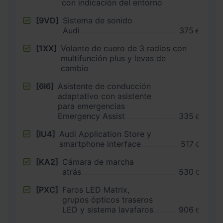
con indicación del entorno
[9VD]
Sistema de sonido
Audi
375
€
[1XX]
Volante de cuero de 3 radios con
multifunción plus y levas de
cambio
[6I6]
Asistente de conducción
adaptativo con asistente
para emergencias
Emergency Assist
335
€
[IU4]
Audi Application Store y
smartphone interface
517
€
[KA2]
Cámara de marcha
atrás
530
€
[PXC]
Faros LED Matrix,
grupos ópticos traseros
LED y sistema lavafaros
906
€