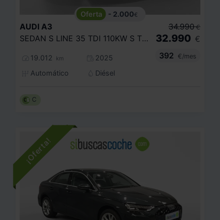
- 2.000
€
AUDI
A3
34.990
€
32.990
SEDAN S LINE 35 TDI 110KW S TRONIC
€
392
€/mes
19.012
2025
km
Automático
Diésel
C