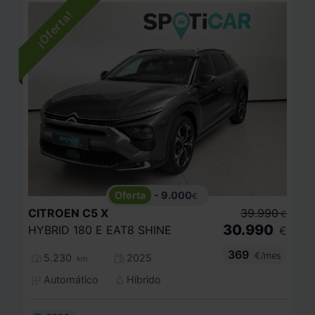
- 9.000
€
CITROEN
C5 X
39.990
€
30.990
HYBRID 180 E EAT8 SHINE
€
369
€/mes
5.230
2025
km
Automático
Híbrido