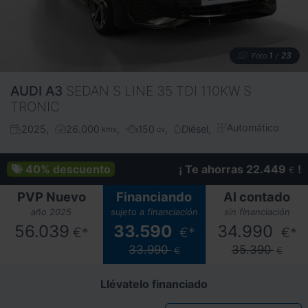
1
23
Foto
/
AUDI
A3
SEDAN S LINE 35 TDI 110KW S
TRONIC
Automático
2025
26.000
150
Diésel
kms
cv
40%
descuento
¡ Te ahorras 22.449
!
€
PVP Nuevo
Financiando
Al contado
año 2025
sujeto a financiación
sin financiación
56.039
33.590
34.990
€*
€*
€*
33.990
35.390
€
€
Llévatelo financiado