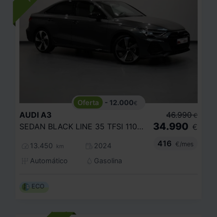
- 12.000
€
AUDI
A3
46.990
€
34.990
SEDAN BLACK LINE 35 TFSI 110KW S TRONIC
€
416
€/mes
13.450
2024
km
Automático
Gasolina
ECO