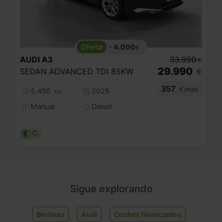
- 4.000
€
AUDI
A3
33.990
€
29.990
SEDAN ADVANCED TDI 85KW
€
357
€/mes
5.450
2025
km
Manual
Diésel
C
Sigue explorando
Berlinas
Audi
Coches financiados