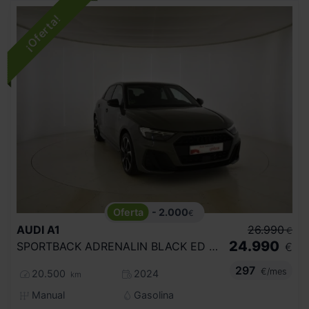
- 2.000
€
AUDI
A1
26.990
€
24.990
SPORTBACK ADRENALIN BLACK ED 25TFSI 70KW
€
297
€/mes
20.500
2024
km
Manual
Gasolina