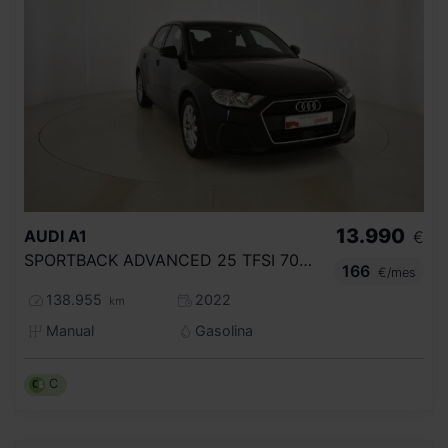
13.990
AUDI
A1
€
SPORTBACK ADVANCED 25 TFSI 70KW (95CV)
166
€/mes
138.955
2022
km
Manual
Gasolina
C