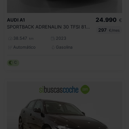
24.990
AUDI
A1
€
SPORTBACK ADRENALIN 30 TFSI 81KW S TRON
297
€/mes
38.547
2023
km
Automático
Gasolina
C