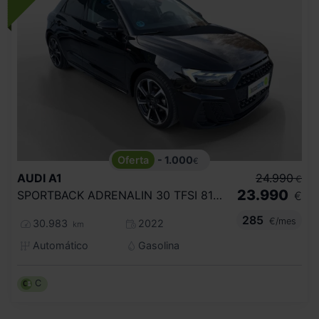
- 1.000
€
AUDI
A1
24.990
€
23.990
SPORTBACK ADRENALIN 30 TFSI 81KW S TRON
€
285
€/mes
30.983
2022
km
Automático
Gasolina
C