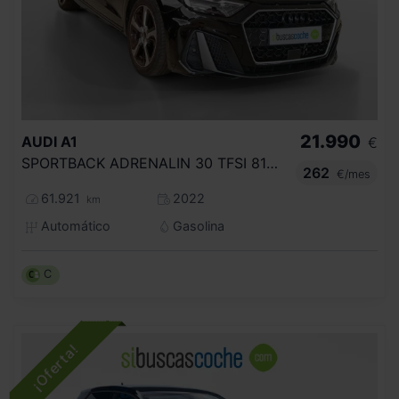
21.990
AUDI
A1
€
SPORTBACK ADRENALIN 30 TFSI 81KW S TRON
262
€/mes
61.921
2022
km
Automático
Gasolina
C