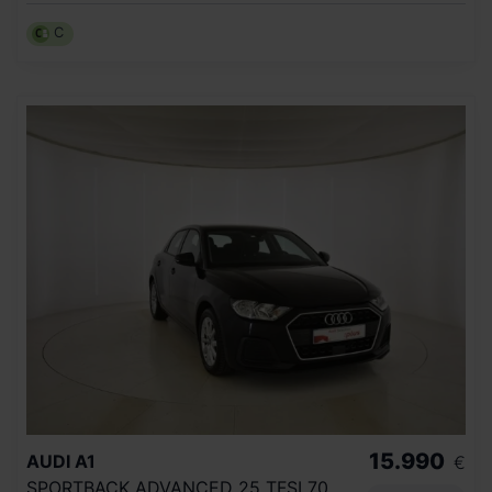
C
15.990
AUDI
A1
€
SPORTBACK ADVANCED 25 TFSI 70KW (95CV)