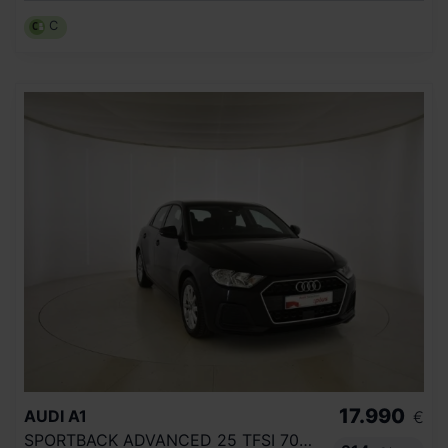
C
17.990
AUDI
A1
€
SPORTBACK ADVANCED 25 TFSI 70KW (95CV)