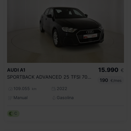
15.990
AUDI
A1
€
SPORTBACK ADVANCED 25 TFSI 70KW (95CV)
190
€/mes
109.055
2022
km
Manual
Gasolina
C