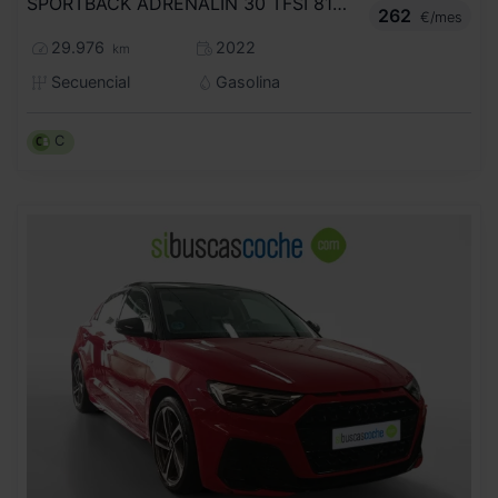
SPORTBACK ADRENALIN 30 TFSI 81KW S TRON
262
€/mes
29.976
2022
km
Secuencial
Gasolina
C