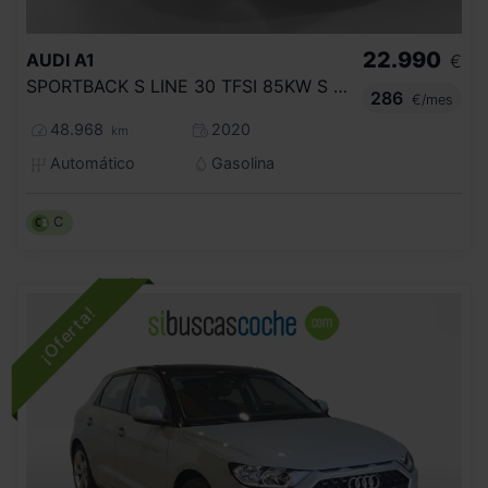
22.990
AUDI
A1
€
SPORTBACK S LINE 30 TFSI 85KW S TRONIC
286
€/mes
48.968
2020
km
Automático
Gasolina
C