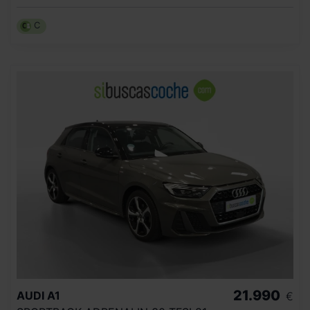
C
21.990
AUDI
A1
€