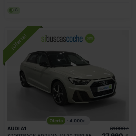
C
- 4.000
€
AUDI
A1
31.990
€
27.990
SPORTBACK ADRENALIN 30 TFSI 85KW S TRON