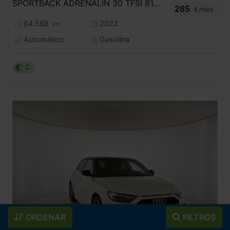
SPORTBACK ADRENALIN 30 TFSI 81KW S TRON
285
€/mes
64.568
2022
km
Automático
Gasolina
C
ORDENAR
FILTROS