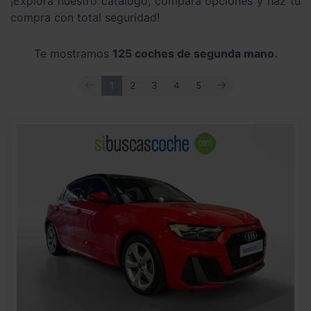
¡Explora nuestro catálogo, compara opciones y haz tu
compra con total seguridad!
Te mostramos
125 coches de segunda mano
.
ANTERIOR
SIGUIENTE
1
2
3
4
5