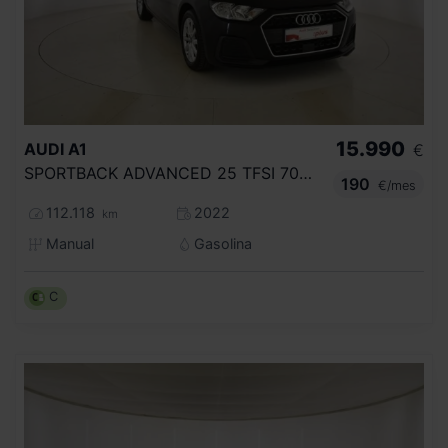
15.990
AUDI
A1
€
SPORTBACK ADVANCED 25 TFSI 70KW (95CV)
190
€/mes
112.118
2022
km
Manual
Gasolina
C