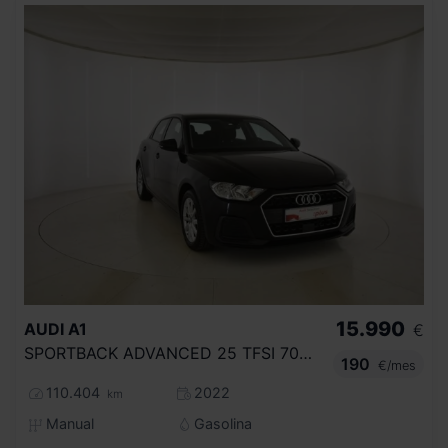
15.990
AUDI
A1
€
SPORTBACK ADVANCED 25 TFSI 70KW (95CV)
190
€/mes
110.404
2022
km
Manual
Gasolina