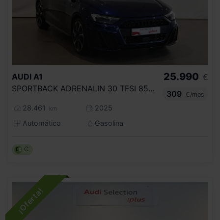
25.990
AUDI
A1
€
SPORTBACK ADRENALIN 30 TFSI 85KW S TRON
309
€/mes
28.461
2025
km
Automático
Gasolina
C