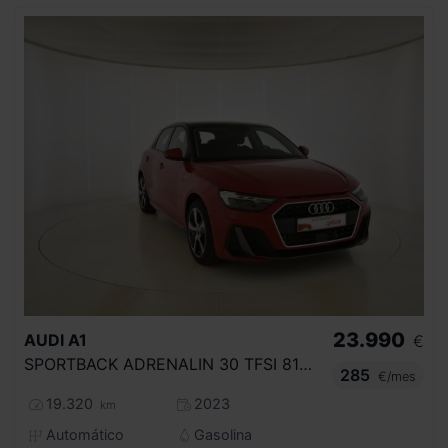
23.990
AUDI
A1
€
SPORTBACK ADRENALIN 30 TFSI 81KW S TRON
285
€/mes
19.320
2023
km
Automático
Gasolina