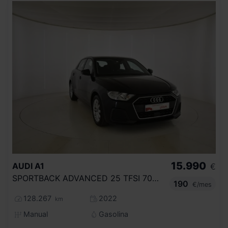
15.990
AUDI
A1
€
SPORTBACK ADVANCED 25 TFSI 70KW (95CV)
190
€/mes
128.267
2022
km
Manual
Gasolina