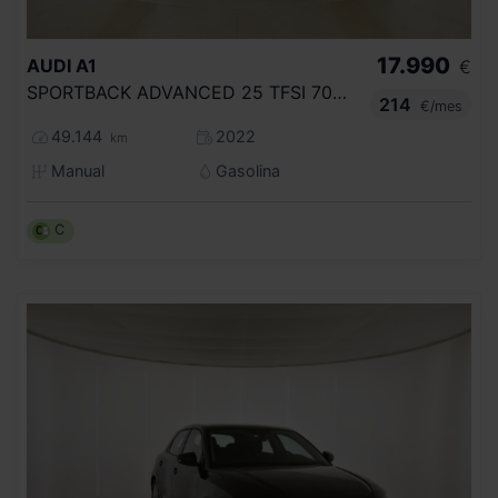
17.990
AUDI
A1
€
SPORTBACK ADVANCED 25 TFSI 70KW (95CV)
214
€/mes
49.144
2022
km
Manual
Gasolina
C