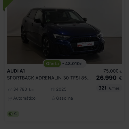
- 48.010
€
AUDI
A1
75.000
€
26.990
SPORTBACK ADRENALIN 30 TFSI 85KW S TRON
€
321
€/mes
34.780
2025
km
Automático
Gasolina
C