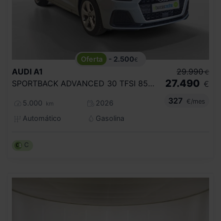
- 2.500
€
AUDI
A1
29.990
€
27.490
SPORTBACK ADVANCED 30 TFSI 85KW S TRONIC
€
327
€/mes
5.000
2026
km
Automático
Gasolina
C