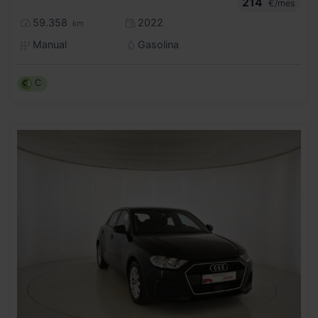
214
€/mes
59.358
2022
km
Manual
Gasolina
C