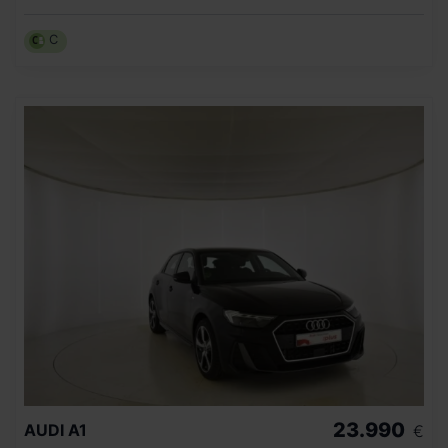
C
23.990
AUDI
A1
€