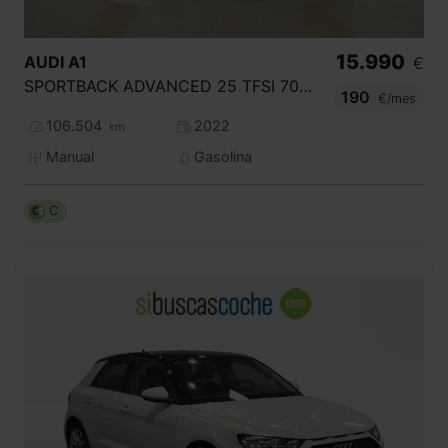
15.990
AUDI
A1
€
SPORTBACK ADVANCED 25 TFSI 70KW (95CV)
190
€/mes
106.504
2022
km
Manual
Gasolina
C