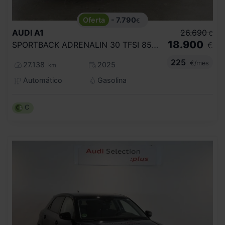
- 7.790
€
AUDI
A1
26.690
€
18.900
SPORTBACK ADRENALIN 30 TFSI 85KW S TRON
€
225
€/mes
27.138
2025
km
Automático
Gasolina
C