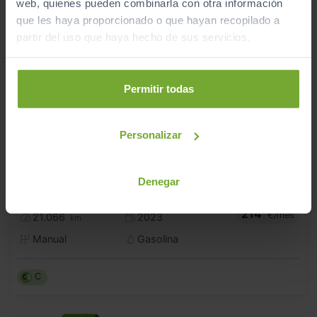
web, quienes pueden combinarla con otra información
que les haya proporcionado o que hayan recopilado a
partir del uso que haya hecho de sus servicios.
Permitir todas
Personalizar
- 3.000
€
AUDI
A1
20.990
€
Denegar
17.990
SPORTBACK ADVANCED 25 TFSI 70KW (95CV)
€
214
€/mes
21.066
2023
km
Manual
Gasolina
C