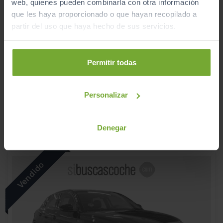
web, quienes pueden combinarla con otra información
que les haya proporcionado o que hayan recopilado a
partir del uso que haya hecho de sus servicios.
AUDI
A1
ALLSTREET ADRENALIN 30 TFSI 85KW S TRON
Permitir todas
2025
Automático
Personalizar
Gasolina
C
Denegar