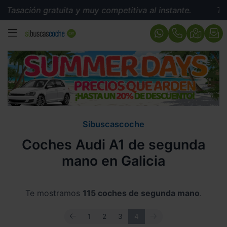
ón gratuita y muy competitiva al instante.
Tasación g
MENÚ
Sibuscascoche
Coches Audi A1 de segunda
mano en Galicia
Te mostramos
115 coches de segunda mano
.
ANTERIOR
SIGUIENTE
1
2
3
4