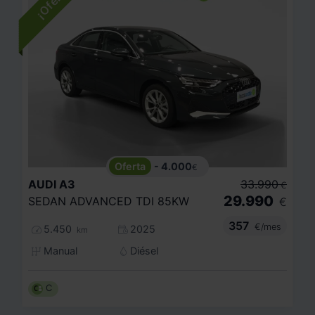
- 4.000
€
AUDI
A3
33.990
€
29.990
SEDAN ADVANCED TDI 85KW
€
357
€/mes
5.450
2025
km
Manual
Diésel
C