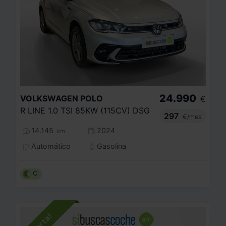
24.990
VOLKSWAGEN
POLO
€
R LINE 1.0 TSI 85KW (115CV) DSG
297
€/mes
14.145
2024
km
Automático
Gasolina
C