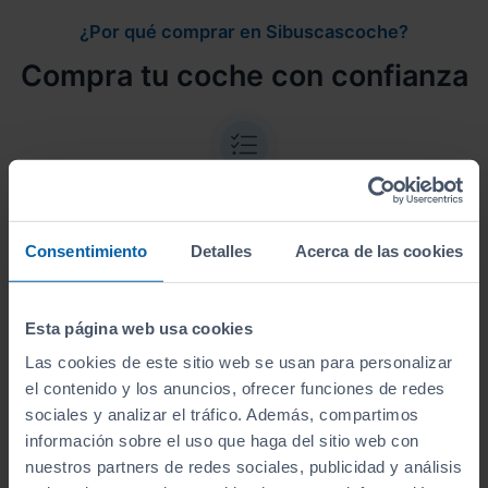
¿Por qué comprar en Sibuscascoche?
Compra tu coche con confianza
Vehículos revisados
Consentimiento
Detalles
Acerca de las cookies
Revisión de
250 puntos revisados
por nuestro
equipo de profesionales.
Esta página web usa cookies
Las cookies de este sitio web se usan para personalizar
el contenido y los anuncios, ofrecer funciones de redes
sociales y analizar el tráfico. Además, compartimos
Kilometraje garantizado
información sobre el uso que haga del sitio web con
nuestros partners de redes sociales, publicidad y análisis
Somos transparentes. Compra tu coche con