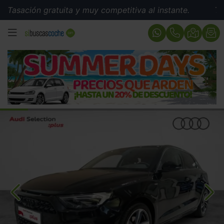
ión gratuita y muy competitiva al instante.
Tasación g
MENÚ