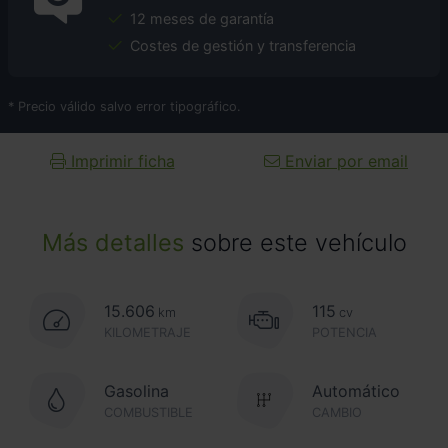
12 meses de garantía
Costes de gestión y transferencia
* Precio válido salvo error tipográfico.
Imprimir ficha
Enviar por email
Más detalles
sobre este vehículo
15.606
115
km
cv
KILOMETRAJE
POTENCIA
Gasolina
Automático
COMBUSTIBLE
CAMBIO