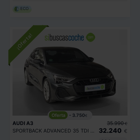
ECO
- 3.750
€
AUDI
A3
35.990
€
32.240
SPORTBACK ADVANCED 35 TDI 110KW S TRONIC
€