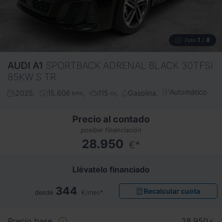
1
8
Foto
/
AUDI
A1
SPORTBACK ADRENAL BLACK 30TFSI
85KW S TR
Automático
2025
15.606
115
Gasolina
kms
cv
Precio al contado
posible financiación
28.950
€*
Llévatelo financiado
344
Recalcular cuota
desde
€/mes*
Precio base
28.950
€