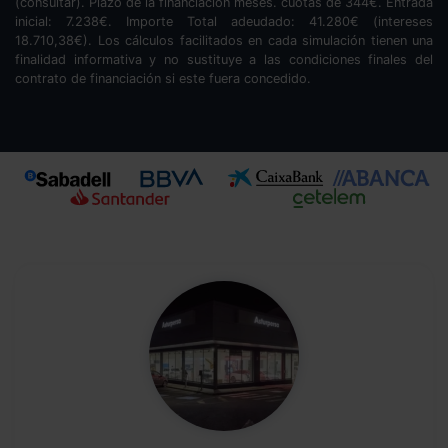
(consultar). Plazo de la financiación
meses.
cuotas de
344
€. Entrada
inicial:
7.238
€. Importe Total adeudado:
41.280
€ (intereses
18.710,38
€). Los cálculos facilitados en cada simulación tienen una
finalidad informativa y no sustituye a las condiciones finales del
contrato de financiación si este fuera concedido.