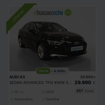
- 4.000
€
AUDI
A3
33.990
€
29.990
SEDAN ADVANCED TFSI 85KW S TRONIC
€
357
€/mes
15
2025
km
Automático
Gasolina