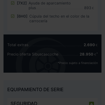
[7X2]
Ayuda de aparcamiento
plus
893
€
[6H0]
Cúpula del techo en el color de la
carrocería
Total extras
2.690
€
Precio oferta Sibuscascoche
28.950
€
*Precio sujeto a financiación
EQUIPAMIENTO DE SERIE
SEGURIDAD