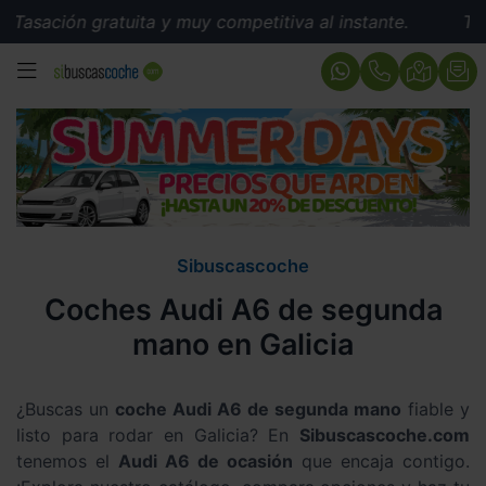
ón gratuita y muy competitiva al instante.
Tasación g
MENÚ
Sibuscascoche
Coches Audi A6 de segunda
mano en Galicia
¿Buscas un
coche Audi A6 de segunda mano
fiable y
listo para rodar en Galicia? En
Sibuscascoche.com
tenemos el
Audi A6 de ocasión
que encaja contigo.