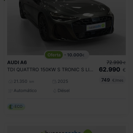
- 10.000
€
AUDI
A6
72.990
€
62.990
TDI QUATTRO 150KW S TRONIC S LINE
€
749
€/mes
21.350
2025
km
Automático
Diésel
ECO