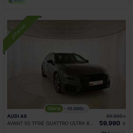
ECO
- 10.000
€
AUDI
A6
69.990
€
59.990
AVANT 50 TFSIE QUATTRO ULTRA BLACK LINE
€