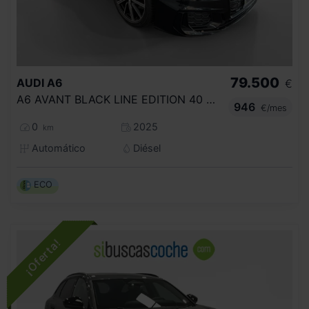
79.500
AUDI
A6
€
A6 AVANT BLACK LINE EDITION 40 TDI QUATTRO 150(204) KW(CV) S TRONIC
946
€/mes
0
2025
km
Automático
Diésel
ECO