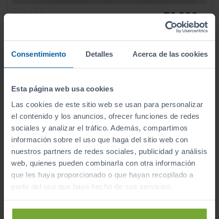
76.990
AUDI
A6
€
E HYBRID QUATTRO 220KW BLACK LINE
916
€/mes
1.450
2026
km
Consentimiento
Detalles
Acerca de las cookies
Automático
Híbrido
Esta página web usa cookies
CERO
Las cookies de este sitio web se usan para personalizar
el contenido y los anuncios, ofrecer funciones de redes
sociales y analizar el tráfico. Además, compartimos
información sobre el uso que haga del sitio web con
nuestros partners de redes sociales, publicidad y análisis
web, quienes pueden combinarla con otra información
que les haya proporcionado o que hayan recopilado a
partir del uso que haya hecho de sus servicios.