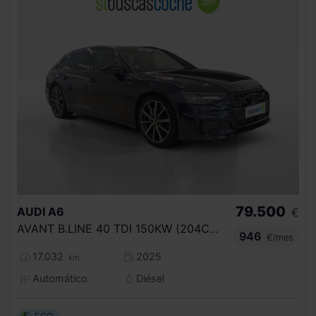
79.500
AUDI
A6
€
AVANT B.LINE 40 TDI 150KW (204CV) S TRON
946
€/mes
17.032
2025
km
Automático
Diésel