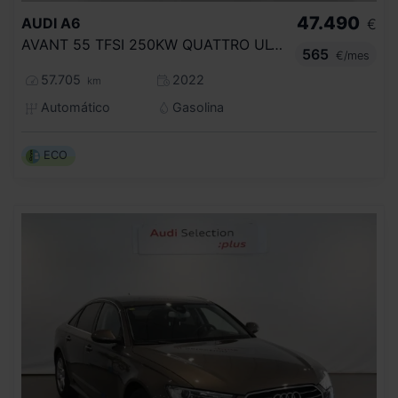
47.490
AUDI
A6
€
AVANT 55 TFSI 250KW QUATTRO ULTRA S TR.
565
€/mes
57.705
2022
km
Automático
Gasolina
ECO