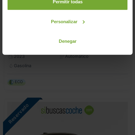
Permitir todas
Personalizar
AUDI
A6
Denegar
BLACK LINE 45 TFSI QUATTRO ULTRA
2023
Automático
Gasolina
ECO