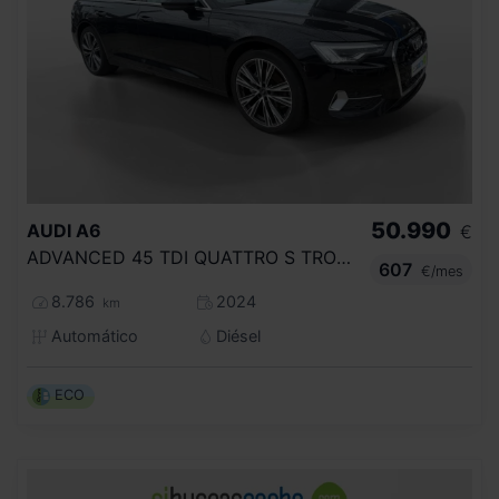
50.990
AUDI
A6
€
ADVANCED 45 TDI QUATTRO S TRONIC
607
€/mes
8.786
2024
km
Automático
Diésel
ECO