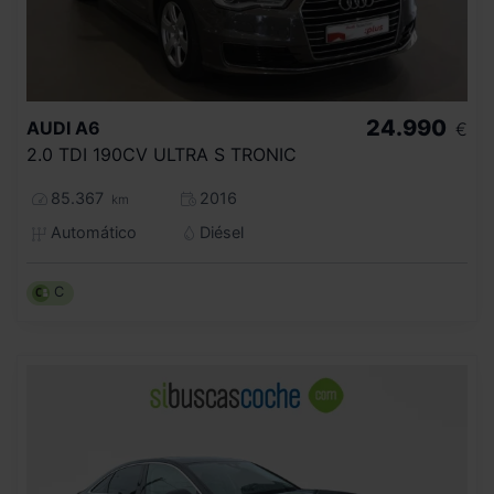
24.990
AUDI
A6
€
2.0 TDI 190CV ULTRA S TRONIC
85.367
2016
km
Automático
Diésel
C