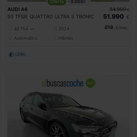
- 3.000
€
AUDI
A6
54.990
€
51.990
50 TFSIE QUATTRO ULTRA S TRONIC
€
618
€/mes
42.154
2024
km
Automático
Híbrido
CERO