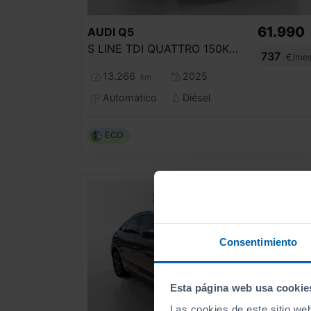
61.990
AUDI
Q5
S LINE TDI QUATTRO 150KW S TRONIC
737
€/me
13.266
2025
km
Automático
Diésel
ECO
Consentimiento
Esta página web usa cookie
Las cookies de este sitio we