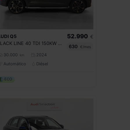
52.990
UDI
Q5
€
BLACK LINE 40 TDI 150KW QUATTRO ULTRA
630
€/mes
30.000
2024
km
Automático
Diésel
ECO