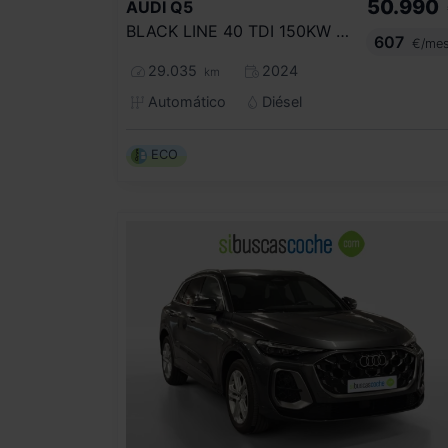
50.990
AUDI
Q5
BLACK LINE 40 TDI 150KW QUATTRO ULTRA
607
€/me
29.035
2024
km
Automático
Diésel
ECO