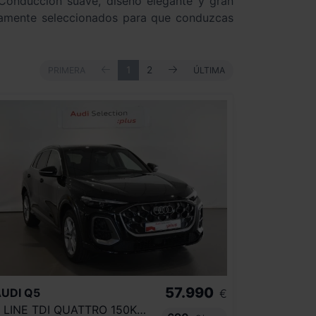
Conducción suave, diseño elegante y gran
mente seleccionados para que conduzcas
ANTERIOR
SIGUIENTE
PRIMERA
1
2
ÚLTIMA
PRIMERA
ÚLTIMA
57.990
UDI
Q5
€
S LINE TDI QUATTRO 150KW S TRONIC