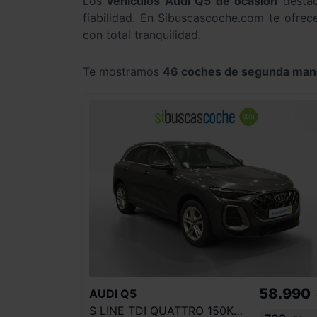
Los
vehículos Audi Q5 de ocasión
destac
fiabilidad. En Sibuscascoche.com te ofr
con total tranquilidad.
Te mostramos
46 coches de segunda man
58.990
AUDI
Q5
S LINE TDI QUATTRO 150KW S TRONIC