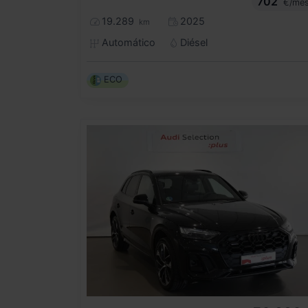
702
€/me
19.289
2025
km
Automático
Diésel
ECO