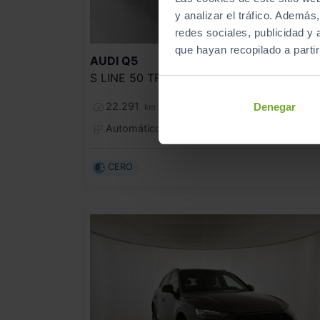
y analizar el tráfico. Ademá
redes sociales, publicidad y
que hayan recopilado a parti
51.990
AUDI
Q5
S LINE 50 TFSI E QUATTRO ULTRA
618
€/me
22.291
2024
Denegar
km
Automático
Híbrido
CERO