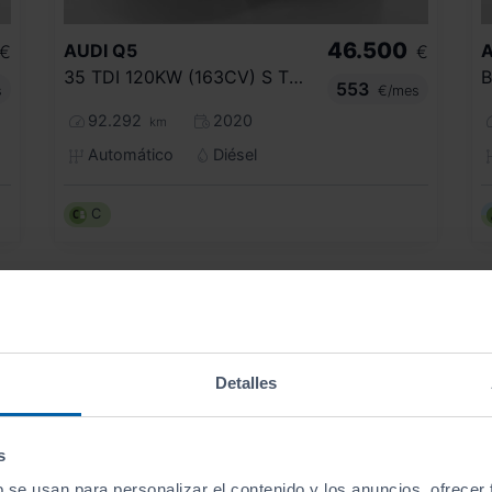
46.500
AUDI
Q5
A
€
€
35 TDI 120KW (163CV) S TRONIC
553
s
€/mes
92.292
2020
km
Automático
Diésel
C
Detalles
s
b se usan para personalizar el contenido y los anuncios, ofrecer