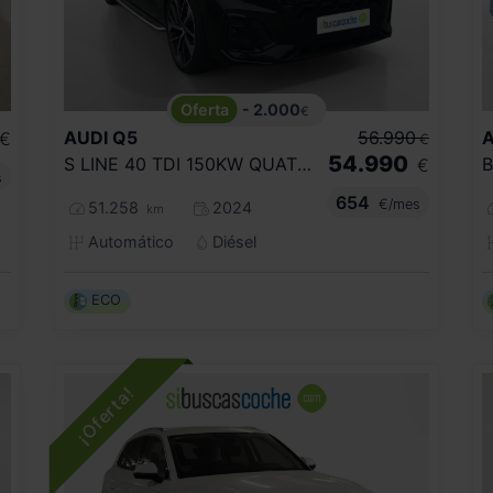
- 2.000
€
AUDI
Q5
56.990
A
€
€
54.990
S LINE 40 TDI 150KW QUATTRO ULTRA
€
s
654
€/mes
51.258
2024
km
Automático
Diésel
ECO