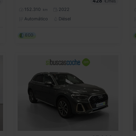
428
s
€/mes
152.310
2022
km
Automático
Diésel
ECO