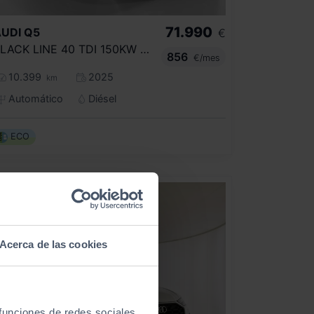
71.990
UDI
Q5
€
BLACK LINE 40 TDI 150KW QUATTRO ULTRA
856
€/mes
10.399
2025
km
Automático
Diésel
ECO
Acerca de las cookies
 funciones de redes sociales