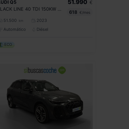
51.990
UDI
Q5
€
BLACK LINE 40 TDI 150KW QUATTRO ULTRA
618
€/mes
51.500
2023
km
Automático
Diésel
ECO