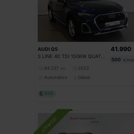
41.990
AUDI
Q5
S LINE 40 TDI 150KW QUATTRO ULTRA
500
€/me
64.237
2023
km
Automático
Diésel
ECO