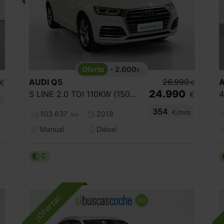
- 2.000
€
AUDI
Q5
26.990
A
€
€
24.990
S LINE 2.0 TDI 110KW (150CV)
€
s
354
€/mes
103.637
2018
km
Manual
Diésel
C