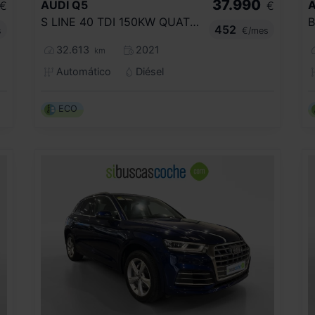
37.990
AUDI
Q5
A
€
€
S LINE 40 TDI 150KW QUATTRO ULTRA
452
s
€/mes
32.613
2021
km
Automático
Diésel
ECO