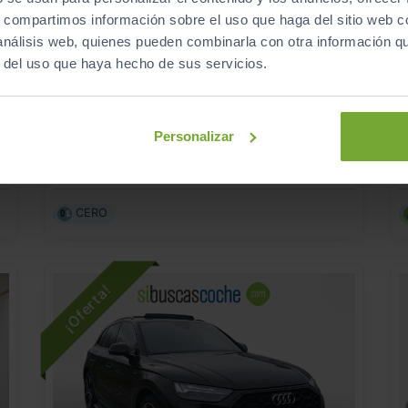
s, compartimos información sobre el uso que haga del sitio web 
 análisis web, quienes pueden combinarla con otra información q
r del uso que haya hecho de sus servicios.
45.990
AUDI
Q5
A
€
€
ADVANCED 50 TFSI E QUATTRO ULTRA
547
s
€/mes
27.371
2023
Personalizar
km
Automático
Híbrido
CERO