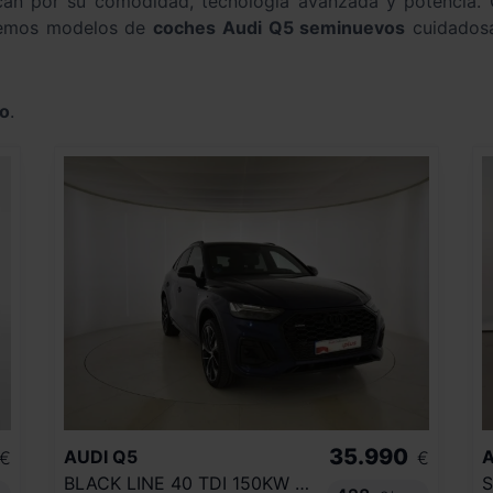
an por su comodidad, tecnología avanzada y potencia. 
ecemos modelos de
coches Audi Q5 seminuevos
cuidadosa
o
.
35.990
AUDI
Q5
A
€
€
BLACK LINE 40 TDI 150KW QUATTRO ULTRA