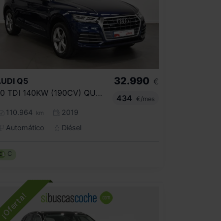
32.990
UDI
Q5
€
40 TDI 140KW (190CV) QUATTRO S TRONIC
434
€/mes
110.964
2019
km
Automático
Diésel
C