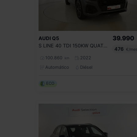
39.990
AUDI
Q5
S LINE 40 TDI 150KW QUATTRO ULTRA
476
€/me
100.860
2022
km
Automático
Diésel
ECO