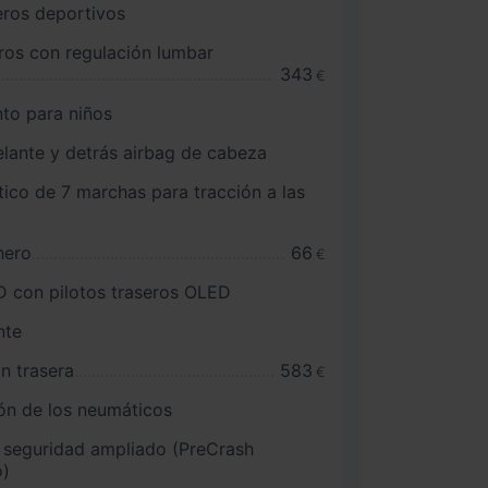
eros deportivos
ros con regulación lumbar
343
€
nto para niños
delante y detrás airbag de cabeza
co de 7 marchas para tracción a las
hero
66
€
D con pilotos traseros OLED
nte
n trasera
583
€
ón de los neumáticos
 seguridad ampliado (PreCrash
o)