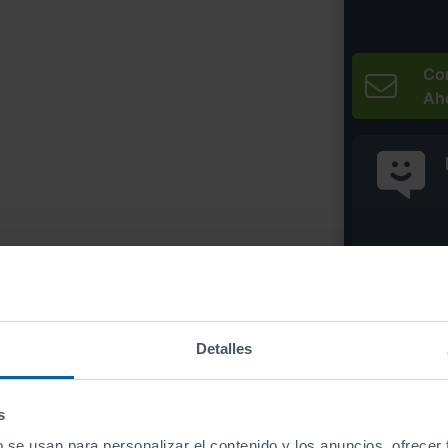
Co
Ah
* Precio válido 
Imprim
Detalles
s
b se usan para personalizar el contenido y los anuncios, ofrecer