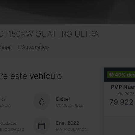
TDI 150KW QUATTRO ULTRA
Automático
iésel
e este vehículo
49%
de
PVP Nue
año 2022
4
Diésel
cv
79.922
ENCIA
COMBUSTIBLE
Ene. 2022
locidades
VELOCIDADES
MATRICULACIÓN