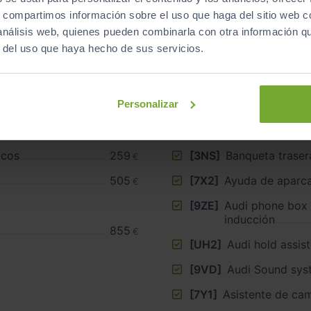
Equipamiento
de este vehículo
s, compartimos información sobre el uso que haga del sitio web 
 análisis web, quienes pueden combinarla con otra información q
r del uso que haya hecho de sus servicios.
Personalizar
atones ampliadas
[1S1]
Herramientas de
tero
271
[4A3]
Asientos delant
€
icos
259
[3NS]
Banqueta traser
€
505
[7X2]
Ayuda de aparca
€
[9ZE]
Audi phone box 
inducción
855
€
[UH2]
Audi hold assist
[9VD]
Audi Sound sys
[7Y1]
Asistente de cam