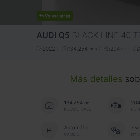
Volver atrás
AUDI
Q5
BLACK LINE 40 
2022
134.254
204
D
kms
cv
Más detalles
sobr
134.254
20
km
KILOMETRAJE
POT
Automático
7
ve
CAMBIO
Nº 