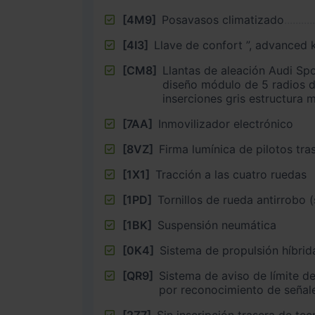
[4M9]
Posavasos climatizado
[4I3]
Llave de confort ”, advanced k
[CM8]
Llantas de aleación Audi Sp
diseño módulo de 5 radios 
inserciones gris estructura 
[7AA]
Inmovilizador electrónico
[8VZ]
Firma lumínica de pilotos tra
[1X1]
Tracción a las cuatro ruedas
[1PD]
Tornillos de rueda antirrobo 
[1BK]
Suspensión neumática
[0K4]
Sistema de propulsión híbrid
[QR9]
Sistema de aviso de límite d
por reconocimiento de señal
[2Z7]
Sin inscripción trasera de tec