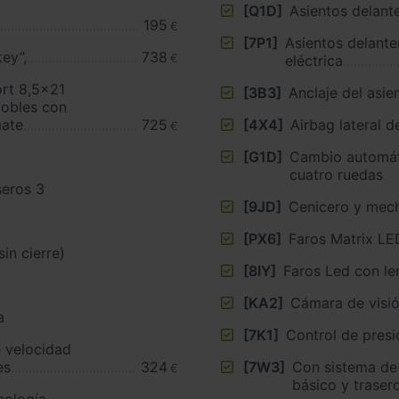
[Q1D]
Asientos delant
195
€
[7P1]
Asientos delante
ey”,
738
€
eléctrica
ort 8,5x21
[3B3]
Anclaje del asie
dobles con
mate
725
[4X4]
Airbag lateral 
€
[G1D]
Cambio automáti
cuatro ruedas
seros 3
[9JD]
Cenicero y mec
[PX6]
Faros Matrix LE
(sin cierre)
[8IY]
Faros Led con le
[KA2]
Cámara de visió
a
[7K1]
Control de presi
e velocidad
es
324
[7W3]
Con sistema de
€
básico y traser
nología