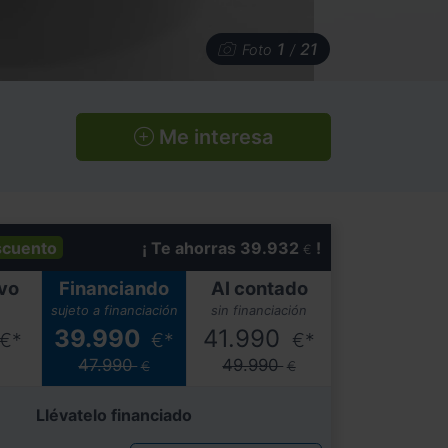
1
21
Foto
/
Me interesa
scuento
¡ Te ahorras 39.932
!
€
vo
Financiando
Al contado
sujeto a financiación
sin financiación
39.990
41.990
€*
€*
€*
47.990
49.990
€
€
Llévatelo financiado