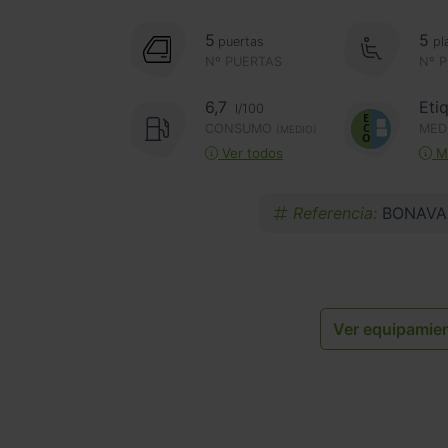
5
5
puertas
pl
Nº PUERTAS
Nº 
6,7
Eti
l/100
CONSUMO
MED
(MEDIO)
Ver todos
Má
Referencia:
BONAVA
Ver equipamie