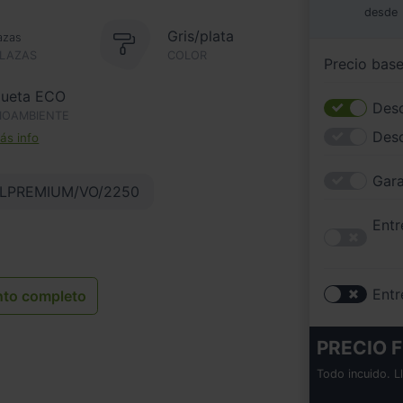
desde
Gris/plata
azas
PLAZAS
COLOR
Precio bas
queta ECO
Desc
IOAMBIENTE
Des
s info
Gara
LPREMIUM/VO/2250
Entr
Entr
nto completo
PRECIO F
Todo incuido. L