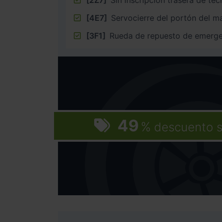
[4E7]
Servocierre del portón del m
[3F1]
Rueda de repuesto de emerge
49
%
descuento s