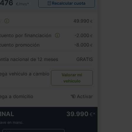
476
Recalcular cuota
€/mes*
e
49.990
€
uento por financiación
-2.000
€
cuento promoción
-8.000
€
ntía nacional de 12 meses
GRATIS
ega vehículo a cambio
Valorar mi
vehículo
ega a domicilio
Activar
INAL
39.990
€
lave en mano.