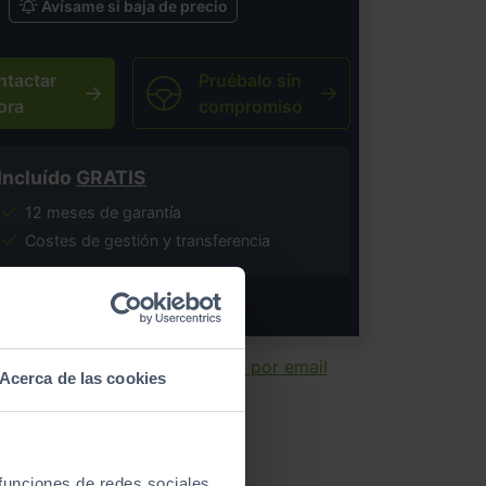
Avísame si baja de precio
ntactar
Pruébalo sin
ora
compromiso
Incluído
GRATIS
12 meses de garantía
Costes de gestión y transferencia
salvo error tipográfico.
ir ficha
Enviar por email
Acerca de las cookies
 funciones de redes sociales