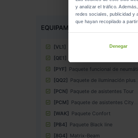
y analizar el tráfico. Ademá
redes sociales, publicidad y
que hayan recopilado a parti
EQUIPAMIENTO EXTRA
Denegar
[VL1]
Medidas de protección de pe
[QE1]
Paquete portaobjetos y male
[PYF]
Paquete funcional de neumát
[QQ2]
Paquete de iluminación plus
[PCN]
Paquete de asistentes Tour
[PCM]
Paquete de asistentes City
[WAK]
Paquete Confort
[PB4]
Paquete Black line
[8G4]
Matrix-Beam