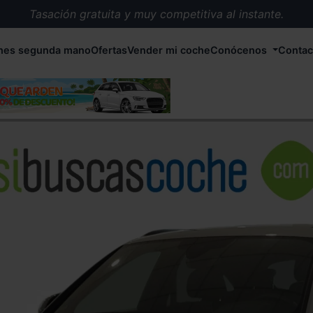
Tasación gratuita y muy competitiva al instante.
Entrega en 72 horas en cualquier punto de España.
hes segunda mano
Ofertas
Vender mi coche
Conócenos
Contac
Más de 1.000 coches en stock.
Más de 5.000 conductores satisfechos.
Buscamos el coche que tu quieras.
Nos ocupamos de todos los trámites.
Recogemos tu coche en cualquier parte de España.
Compramos tu coche. Pago inmediato.
Tasación gratuita y muy competitiva al instante.