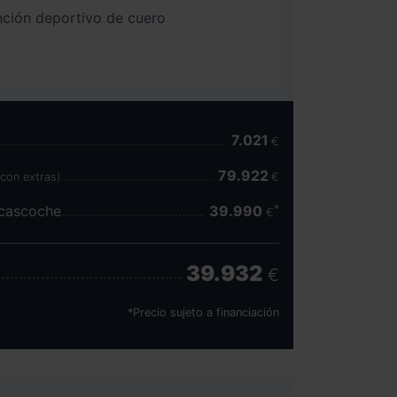
nción deportivo de cuero
7.021
€
79.922
(con extras)
€
scascoche
39.990
€
39.932
€
*Precio sujeto a financiación