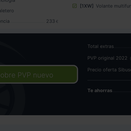
[1XW]
Volante multifu
aletero
ncia
233
€
Total extras
PVP original 2022
Precio oferta Sibu
obre PVP nuevo
Te ahorras