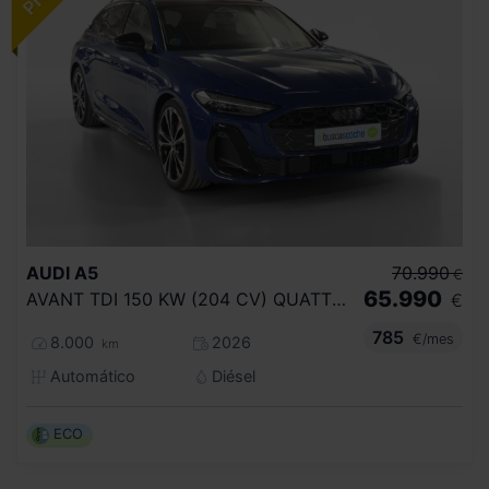
AUDI
A5
70.990
€
65.990
AVANT TDI 150 KW (204 CV) QUATTRO BLACK
€
785
€/mes
8.000
2026
km
Automático
Diésel
ECO