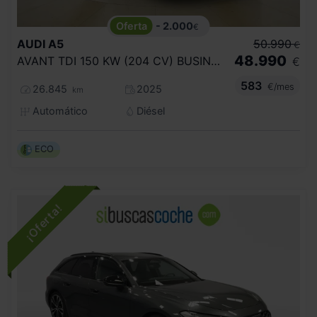
- 2.000
€
AUDI
A5
50.990
€
48.990
AVANT TDI 150 KW (204 CV) BUSINESS
€
583
€/mes
26.845
2025
km
Automático
Diésel
ECO