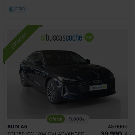
CERO
- 9.000
€
AUDI
A5
48.990
€
39.990
TDI 150 KW (204 CV) ADVANCED
€