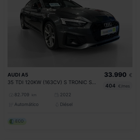
33.990
AUDI
A5
€
35 TDI 120KW (163CV) S TRONIC SPORTBACK
404
€/mes
82.709
2022
km
Automático
Diésel
ECO