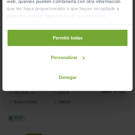
web, quienes pueden combinarla con otra información
que les haya proporcionado o que hayan recopilado a
partir del uso que haya hecho de sus servicios.
Permitir todas
Personalizar
- 2.000
€
AUDI
A5
43.990
€
Denegar
41.990
S LINE 40 TDI QUATTRO S TRONIC SPORTBACK
€
500
€/mes
74.258
2023
km
Automático
Diésel
ECO