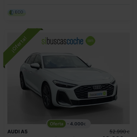
ECO
- 4.000
€
AUDI
A5
52.990
€