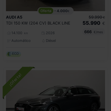
- 4.000
€
AUDI
A5
59.990
€
55.990
TDI 150 KW (204 CV) BLACK LINE
€
666
€/mes
14.100
2026
km
Automático
Diésel
ECO