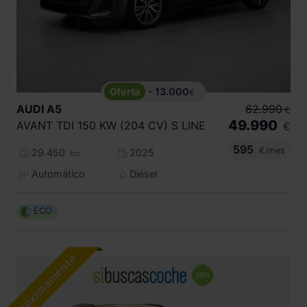
- 13.000
€
AUDI
A5
62.990
€
49.990
AVANT TDI 150 KW (204 CV) S LINE
€
595
€/mes
29.450
2025
km
Automático
Diésel
ECO