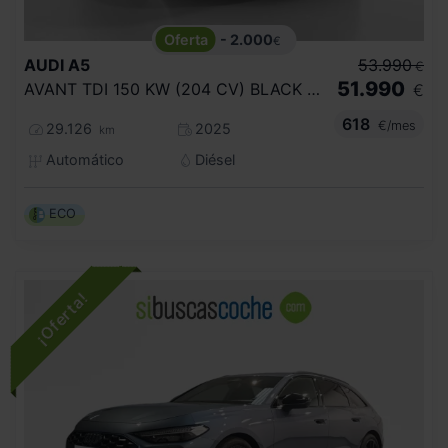
- 2.000
€
AUDI
A5
53.990
€
51.990
AVANT TDI 150 KW (204 CV) BLACK LINE
€
618
€/mes
29.126
2025
km
Automático
Diésel
ECO