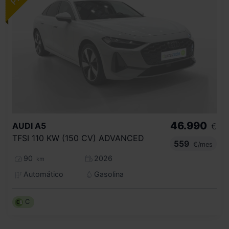
46.990
AUDI
A5
€
TFSI 110 KW (150 CV) ADVANCED
559
€/mes
90
2026
km
Automático
Gasolina
C