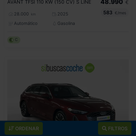
48.990
AVANT TFSI 110 KW (150 CV) S LINE
€
583
€/mes
28.000
2025
km
Automático
Gasolina
C
ORDENAR
FILTROS