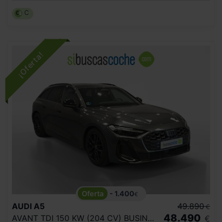
C
- 1.400
€
AUDI
A5
49.890
€
48.490
AVANT TDI 150 KW (204 CV) BUSINESS
€