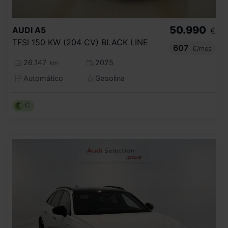
50.990
AUDI
A5
€
TFSI 150 KW (204 CV) BLACK LINE
607
€/mes
26.147
2025
km
Automático
Gasolina
C