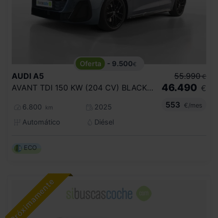
- 9.500
€
AUDI
A5
55.990
€
46.490
AVANT TDI 150 KW (204 CV) BLACK LINE
€
553
€/mes
6.800
2025
km
Automático
Diésel
ECO