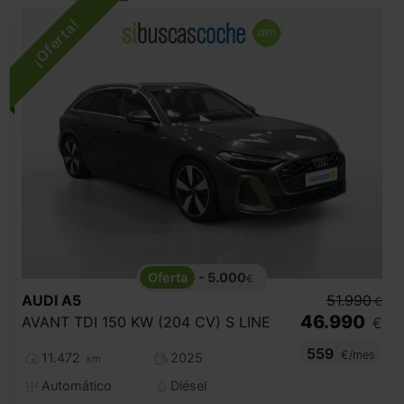
- 5.000
€
AUDI
A5
51.990
€
46.990
AVANT TDI 150 KW (204 CV) S LINE
€
559
€/mes
11.472
2025
km
Automático
Diésel