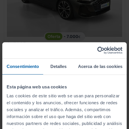
- 7.000
€
AUDI
A5
65.990
€
58.990
AVANT E HYBRID QUATTRO 220KW BLACK LINE
€
702
€/mes
14.076
2025
km
Consentimiento
Detalles
Acerca de las cookies
Automático
Híbrido
Esta página web usa cookies
CERO
Las cookies de este sitio web se usan para personalizar
el contenido y los anuncios, ofrecer funciones de redes
sociales y analizar el tráfico. Además, compartimos
información sobre el uso que haga del sitio web con
nuestros partners de redes sociales, publicidad y análisis