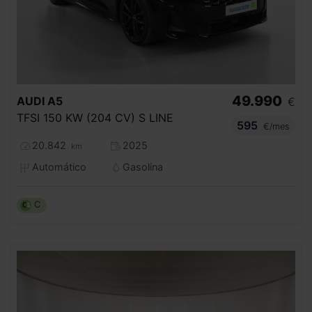
49.990
AUDI
A5
€
TFSI 150 KW (204 CV) S LINE
595
€/mes
20.842
2025
km
Automático
Gasolina
C