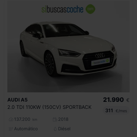
21.990
AUDI
A5
€
2.0 TDI 110KW (150CV) SPORTBACK
311
€/mes
137.200
2018
km
Automático
Diésel