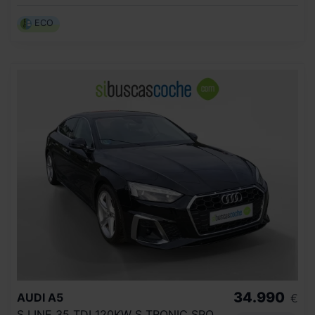
ECO
34.990
AUDI
A5
€
S LINE 35 TDI 120KW S TRONIC SPORTBACK