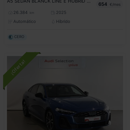
A5 SEDAN BLANCK LINE E HUBRID QUATTRO 220KW STRONIC
654
€/mes
26.384
2025
km
Automático
Híbrido
CERO