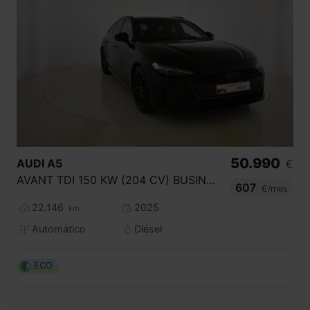
50.990
AUDI
A5
€
AVANT TDI 150 KW (204 CV) BUSINESS
607
€/mes
22.146
2025
km
Automático
Diésel
ECO