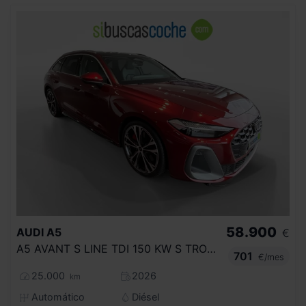
58.900
AUDI
A5
€
A5 AVANT S LINE TDI 150 KW S TRONIC
701
€/mes
25.000
2026
km
Automático
Diésel