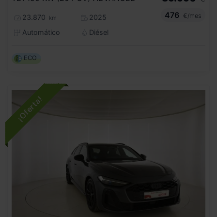
476
€/mes
23.870
2025
km
Automático
Diésel
ECO