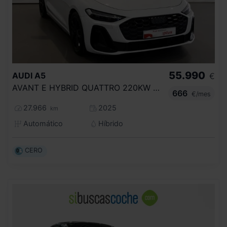
55.990
AUDI
A5
€
AVANT E HYBRID QUATTRO 220KW BLACK LINE
666
€/mes
27.966
2025
km
Automático
Híbrido
CERO