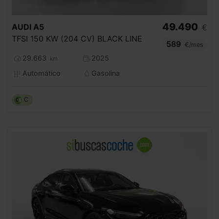
49.490
AUDI
A5
€
TFSI 150 KW (204 CV) BLACK LINE
589
€/mes
29.663
2025
km
Automático
Gasolina
C