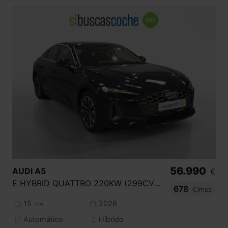
56.990
AUDI
A5
€
E HYBRID QUATTRO 220KW (299CV) ADVANCED
678
€/mes
15
2026
km
Automático
Híbrido