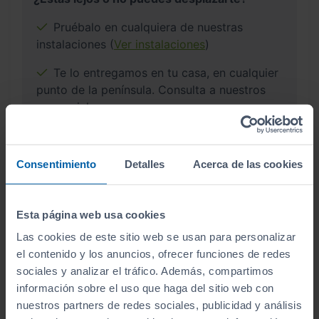
Pruébalo en cualquiera de nuestras
instalaciones (
Ver instalaciones
)
Te lo entregamos en tu casa, en cualquier
punto de la península. Consulta a nuestros
comerciales.
Consentimiento
Detalles
Acerca de las cookies
¿Por qué comprar en Sibuscascoche?
Esta página web usa cookies
Compra tu coche con confianza
Las cookies de este sitio web se usan para personalizar
el contenido y los anuncios, ofrecer funciones de redes
sociales y analizar el tráfico. Además, compartimos
información sobre el uso que haga del sitio web con
nuestros partners de redes sociales, publicidad y análisis
Vehículos revisados