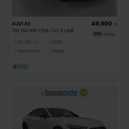
49.990
AUDI
A5
€
TDI 150 KW (204 CV) S LINE
595
€/mes
25.190
2025
km
Automático
Diésel
ECO