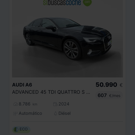
50.990
AUDI
A6
€
ADVANCED 45 TDI QUATTRO S TRONIC
607
€/mes
8.786
2024
km
Automático
Diésel
ECO