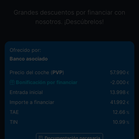
Grandes descuentos por financiar con
nosotros. ¡Descúbrelos!
Ofrecido por:
Banco asociado
Precio del coche (
PVP
)
57.990
€
Bonificación por financiar
-
2.000
€
Entrada inicial
13.998
€
Importe a financiar
41.992
€
TAE
12.66
%
TIN
10.99
%
Documentación necesaria