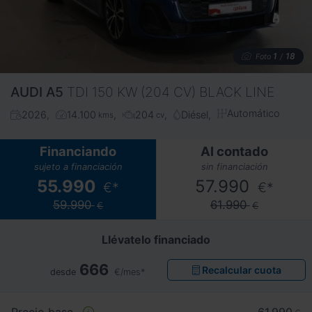
1
18
Foto
/
AUDI
A5
TDI 150 KW (204 CV) BLACK LINE
Automático
2026
14.100
204
Diésel
kms
cv
Financiando
Al contado
sujeto a financiación
sin financiación
55.990
57.990
€*
€*
59.990
61.990
€
€
Llévatelo financiado
666
Recalcular cuota
desde
€/mes*