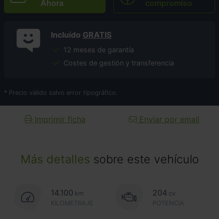
Ahora
compromiso
Incluído
GRATIS
12 meses de garantía
Costes de gestión y transferencia
* Precio válido salvo error tipográfico.
Imprimir ficha
Enviar por email
Más detalles
sobre este vehículo
14.100
204
km
cv
KILOMETRAJE
POTENCIA