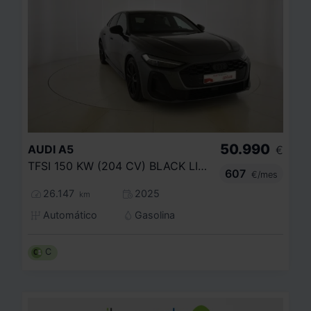
50.990
AUDI
A5
€
TFSI 150 KW (204 CV) BLACK LINE
607
€/mes
26.147
2025
km
Automático
Gasolina
C