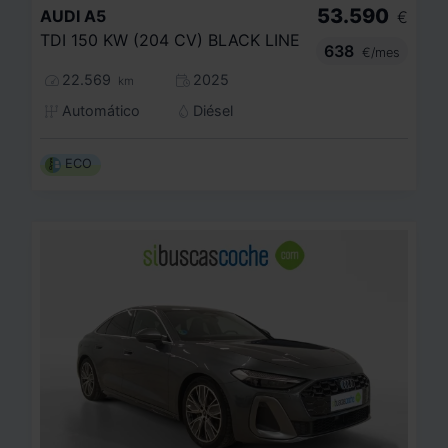
53.590
AUDI
A5
€
TDI 150 KW (204 CV) BLACK LINE
638
€/mes
22.569
2025
km
Automático
Diésel
ECO