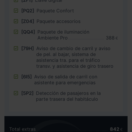
[2F1]
Llave digital
[PQ2]
Paquete Confort
[Z04]
Paquete accesorios
[QQ4]
Paquete de iluminación
Ambiente Pro
388
€
[79H]
Aviso de cambio de carril y aviso
de pel. al bajar, sistema de
asistencia tra. para el tráfico
transv. y asistencia de giro trasero
[6I5]
Aviso de salida de carril con
asistente para emergencias
[5P2]
Detección de pasajeros en la
parte trasera del habitáculo
Total extras
842
€