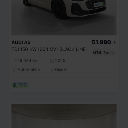
51.990
AUDI
A5
€
TDI 150 KW (204 CV) BLACK LINE
618
€/mes
16.024
2025
km
Automático
Diésel
ECO