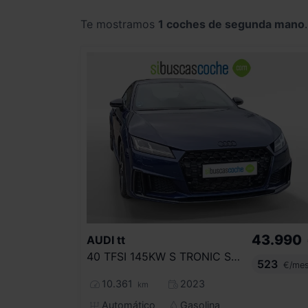
Te mostramos
1 coches de segunda mano
.
43.990
AUDI
tt
40 TFSI 145KW S TRONIC S TOURIST TROPHY
523
€/me
10.361
2023
km
Automático
Gasolina