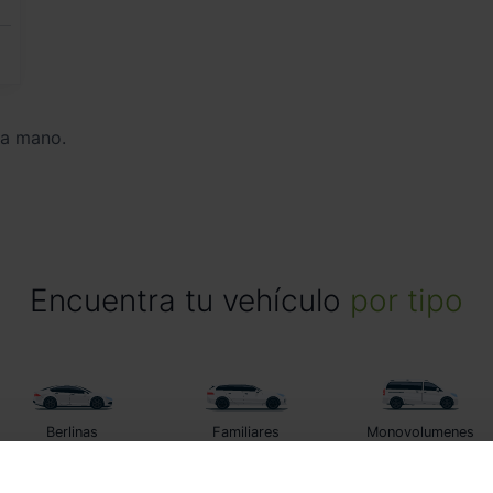
da mano.
Encuentra tu vehículo
por tipo
Berlinas
Familiares
Monovolumenes