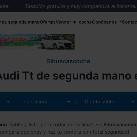
te.
Tasación gratuita y muy competitiva al instante.
Entrega en 72 horas en cualquier punto de España.
hes segunda mano
Ofertas
Vender mi coche
Conócenos
Contac
Más de 1.000 coches en stock.
Más de 5.000 conductores satisfechos.
Buscamos el coche que tu quieras.
Nos ocupamos de todos los trámites.
Sibuscascoche
Recogemos tu coche en cualquier parte de España.
udi Tt de segunda mano e
Compramos tu coche. Pago inmediato.
Tasación gratuita y muy competitiva al instante.
ano
fiable y listo para rodar en Galicia? En
Sibuscascoc
 compara opciones y haz tu compra con total seguridad!