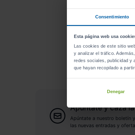
Consentimiento
Esta página web usa cookie
Las cookies de este sitio we
¿A qué esperas para un
y analizar el tráfico. Ademá
redes sociales, publicidad y
que hayan recopilado a parti
Denegar
Apúntate y caza la
Apúntate a nuestro boletín y
las nuevas entradas y oferta