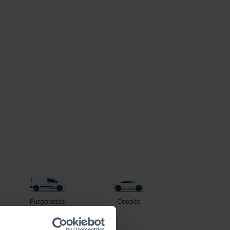
Furgonetas
Coupés