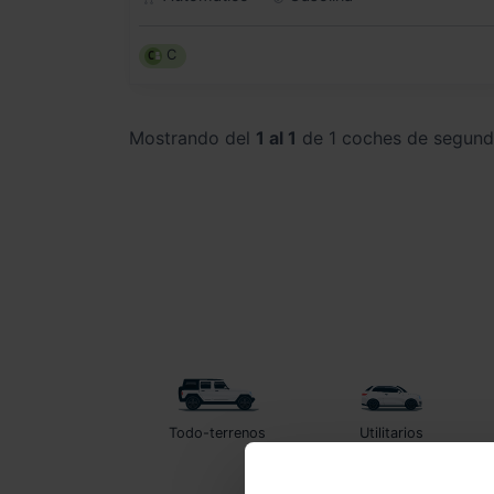
C
Mostrando del
1 al 1
de 1 coches de segun
Todo-terrenos
Utilitarios