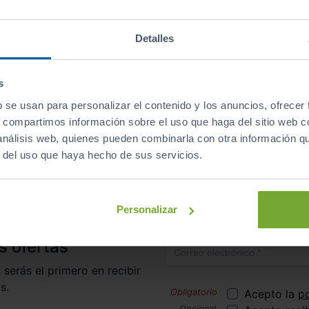
Descapotables
Eléctrico
automático
Detalles
s
b se usan para personalizar el contenido y los anuncios, ofrecer
irte al club de Sibuscascoche?
¡Ya somos más de 6.000 co
s, compartimos información sobre el uso que haga del sitio web 
 análisis web, quienes pueden combinarla con otra información q
r del uso que haya hecho de sus servicios.
Inicio
Coches de Segunda Mano
Audi
Tt
Personalizar
Correo electrónico
s ofertas
 serás el primero en recibir
s.
Acepto la
po