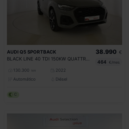
38.990
AUDI
Q5 SPORTBACK
€
BLACK LINE 40 TDI 150KW QUATTRO ULTRA
464
€/mes
130.300
2022
km
Automático
Diésel
C