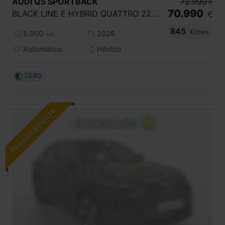
AUDI
Q5 SPORTBACK
72.990
€
70.990
BLACK LINE E HYBRID QUATTRO 220KW S TRON
€
845
€/mes
5.000
2026
km
Automático
Híbrido
CERO