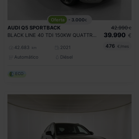
- 3.000
€
AUDI
Q5 SPORTBACK
42.990
€
39.990
BLACK LINE 40 TDI 150KW QUATTRO ULTRA
€
476
€/mes
42.683
2021
km
Automático
Diésel
ECO