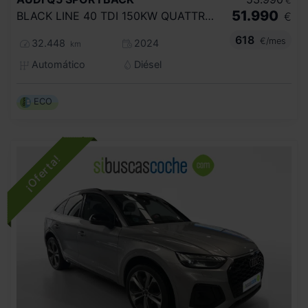
€
51.990
BLACK LINE 40 TDI 150KW QUATTRO ULTRA
€
618
€/mes
32.448
2024
km
Automático
Diésel
ECO