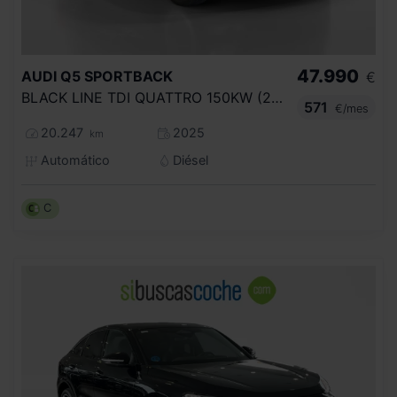
47.990
AUDI
Q5 SPORTBACK
€
BLACK LINE TDI QUATTRO 150KW (204CV) S T
571
€/mes
20.247
2025
km
Automático
Diésel
C