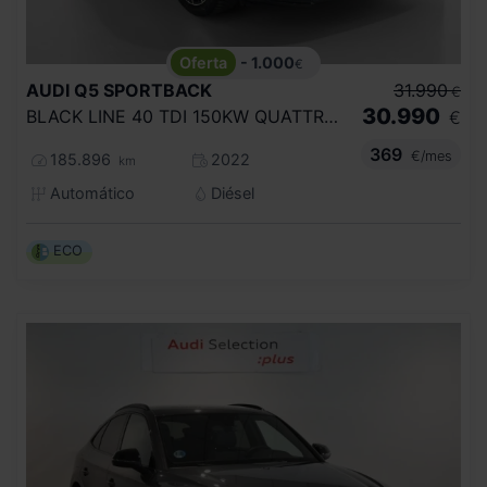
- 1.000
€
AUDI
Q5 SPORTBACK
31.990
€
30.990
BLACK LINE 40 TDI 150KW QUATTRO ULTRA
€
369
€/mes
185.896
2022
km
Automático
Diésel
ECO