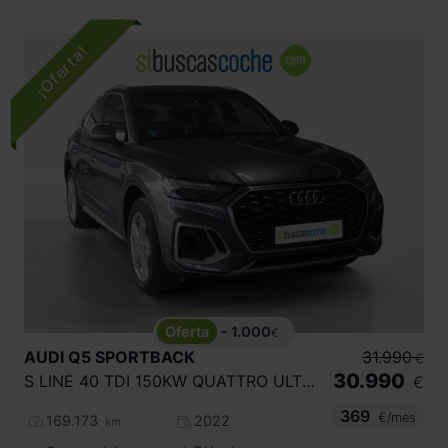
- 1.000
€
AUDI
Q5 SPORTBACK
31.990
€
30.990
S LINE 40 TDI 150KW QUATTRO ULTRA
€
369
€/mes
169.173
2022
km