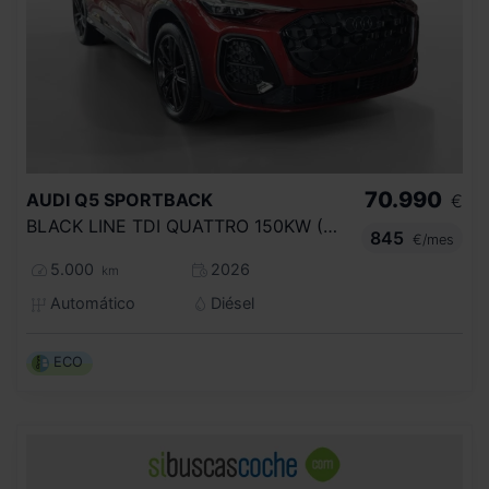
70.990
AUDI
Q5 SPORTBACK
€
BLACK LINE TDI QUATTRO 150KW (204CV) S T
845
€/mes
5.000
2026
km
Automático
Diésel
ECO