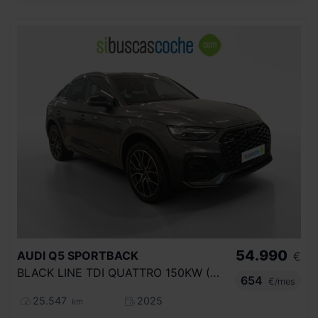
54.990
AUDI
Q5 SPORTBACK
€
BLACK LINE TDI QUATTRO 150KW (204CV) S T
654
€/mes
25.547
2025
km