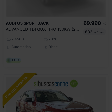
69.990
AUDI
Q5 SPORTBACK
€
ADVANCED TDI QUATTRO 150KW (204CV) S TRO
833
€/mes
2.450
2026
km
Automático
Diésel
ECO