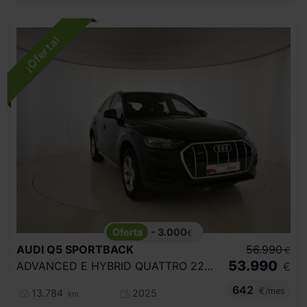
- 3.000
€
AUDI
Q5 SPORTBACK
56.990
€
53.990
ADVANCED E HYBRID QUATTRO 220KW S TRONIC
€
642
€/mes
13.784
2025
km