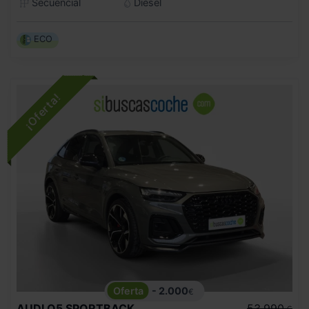
Secuencial
Diésel
ECO
- 2.000
€
AUDI
Q5 SPORTBACK
53.990