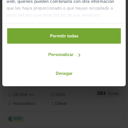
web, quienes pueden combinarla con otra información
que les haya proporcionado o que hayan recopilado a
partir del uso que haya hecho de sus servicios.
Permitir todas
Personalizar
- 1.000
€
Denegar
AUDI
Q5 SPORTBACK
49.990
€
48.990
BLACK LINE 40 TDI 150KW QUATTRO ULTRA
€
583
€/mes
28.504
2025
km
Automático
Diésel
ECO