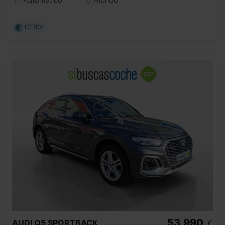
CERO
53.990
AUDI
Q5 SPORTBACK
€