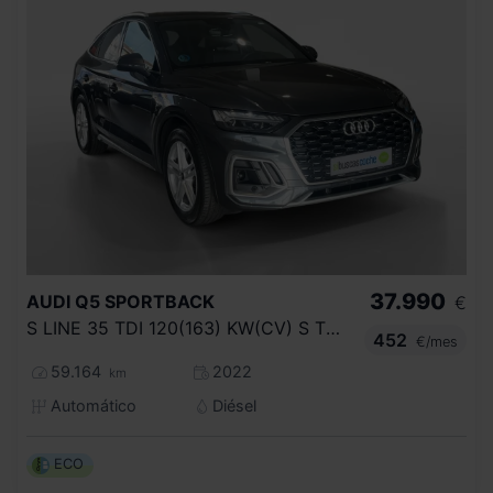
37.990
AUDI
Q5 SPORTBACK
€
S LINE 35 TDI 120(163) KW(CV) S TRONIC
452
€/mes
59.164
2022
km
Automático
Diésel
ECO