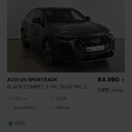
84.990
AUDI
Q5 SPORTBACK
€
BLACK COMPET. E HY. QUATTRO 270KW S TRON
1.011
€/mes
150
2026
km
Automático
Híbrido
CERO