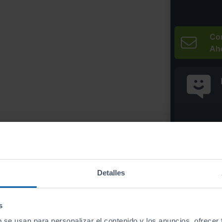
Co
Ah
* Precio válido 
Imprim
Detalles
s
b se usan para personalizar el contenido y los anuncios, ofrecer