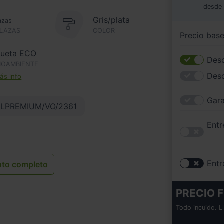
desde
Gris/plata
azas
PLAZAS
COLOR
Precio bas
queta ECO
Desc
IOAMBIENTE
Des
s info
Gara
LPREMIUM/VO/2361
Entr
Entr
nto completo
PRECIO F
Todo incuido. L