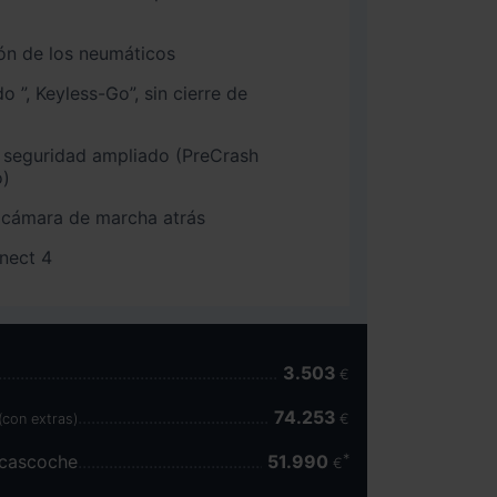
ón de los neumáticos
eyless-Go”, sin cierre de
 seguridad ampliado (PreCrash
o)
 cámara de marcha atrás
nect 4
3.503
€
74.253
(con extras)
€
scascoche
51.990
€