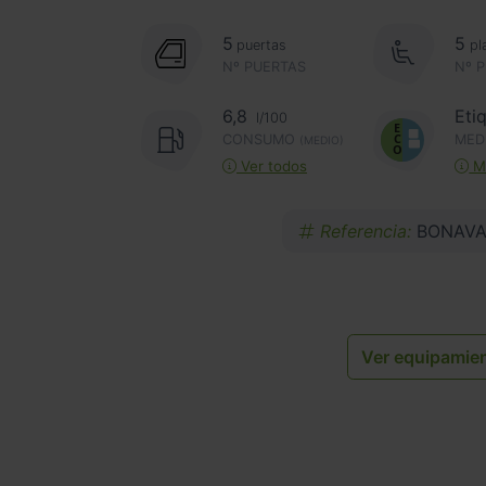
5
5
puertas
pl
Nº PUERTAS
Nº 
6,8
Eti
l/100
CONSUMO
MED
(MEDIO)
Ver todos
Má
Referencia:
BONAVA
Ver equipamie