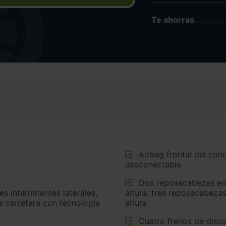
Te ahorras
Airbag frontal del conductor, airbag frontal del acompañante
desconectable
Dos reposacabezas en asientos delanteros ajustables en
altura, tres reposacabezas
e carretera con tecnología
altura
Cuatro frenos de disco siendo cuatro ventilados con pinzas