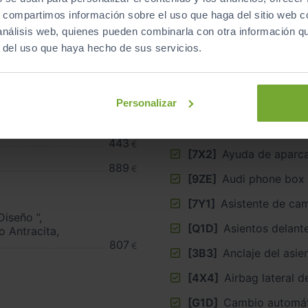
Equipamiento
de este vehículo
s, compartimos información sobre el uso que haga del sitio web 
 análisis web, quienes pueden combinarla con otra información q
r del uso que haya hecho de sus servicios.
Personalizar
atones ampliadas
[4E7]
Servocierre del 
ojo, 17”,
[4A3]
Calefacción de 
443
€
[7X2]
Ayuda de aparca
889
€
[9ZE]
Audi phone box
[7Y1]
Asistente de cam
Diseño ”,
[Q1D]
Asientos delant
807
€
[3B3]
Anclaje del asie
[4X4]
Airbag lateral 
[G1D]
Cambio automáti