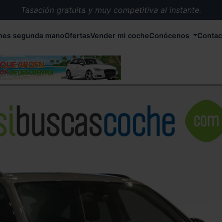
Tasación gratuita y muy competitiva al instante.
Entrega en 72 horas en cualquier punto de España.
hes segunda mano
Ofertas
Vender mi coche
Conócenos
Contac
Más de 1.000 coches en stock.
Más de 5.000 conductores satisfechos.
Buscamos el coche que tu quieras.
Nos ocupamos de todos los trámites.
Recogemos tu coche en cualquier parte de España.
Compramos tu coche. Pago inmediato.
Tasación gratuita y muy competitiva al instante.