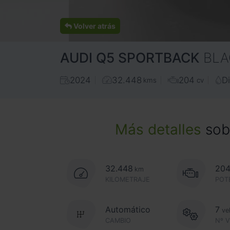
Volver atrás
AUDI
Q5 SPORTBACK
BLA
2024
32.448
204
D
kms
cv
Más detalles
sobr
32.448
20
km
KILOMETRAJE
POT
Automático
7
ve
CAMBIO
Nº 