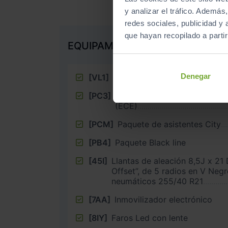
y analizar el tráfico. Ademá
redes sociales, publicidad y
que hayan recopilado a parti
EQUIPAMIENTO EXTRA
Denegar
[VL1]
Medidas de protección de pe
[PC3]
Pinzas de freno pintadas en R
(ECE)
[PCM]
Paquete de asistentes City
[PB4]
Paquete Black line
[45I]
Llantas de aleación 8,5J x 21 
Offset”, de 5 radios en V Negro Antracita,
neumáticos 255/40 R21
[7AA]
Inmovilizador electrónico
[8IY]
Faros Led con lente