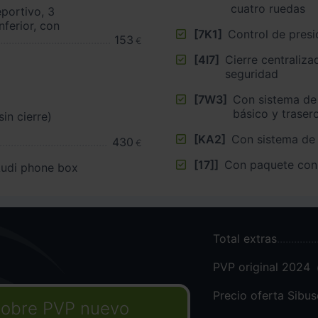
cuatro ruedas
portivo, 3
nferior, con
[7K1]
Control de presi
153
€
[4I7]
Cierre centralizado ”, K
seguridad
[7W3]
Con sistema de
básico y traser
(sin cierre)
[KA2]
Con sistema de
430
€
[17]]
Con paquete con
Audi phone box
Total extras
PVP original 2024
Precio oferta Sibu
obre PVP nuevo