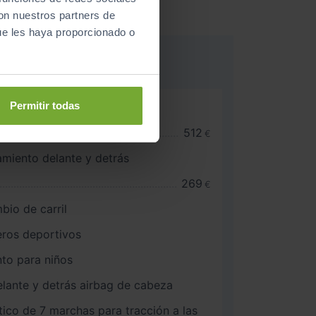
con nuestros partners de
ue les haya proporcionado o
Permitir todas
portón del maletero
asientos delante
512
€
miento delante y detrás
269
€
bio de carril
eros deportivos
nto para niños
delante y detrás airbag de cabeza
co de 7 marchas para tracción a las