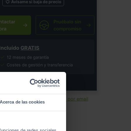
Avísame si baja de precio
ntactar
Pruébalo sin
ora
compromiso
Incluído
GRATIS
12 meses de garantía
Costes de gestión y transferencia
salvo error tipográfico.
ir ficha
Enviar por email
Acerca de las cookies
 funciones de redes sociales