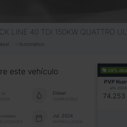
CK LINE 40 TDI 150KW QUATTRO U
Automático
iésel
e este vehículo
29%
des
PVP Nue
año 2024
4
Diésel
cv
74.253
ENCIA
COMBUSTIBLE
Jul. 2024
locidades
VELOCIDADES
MATRICULACIÓN