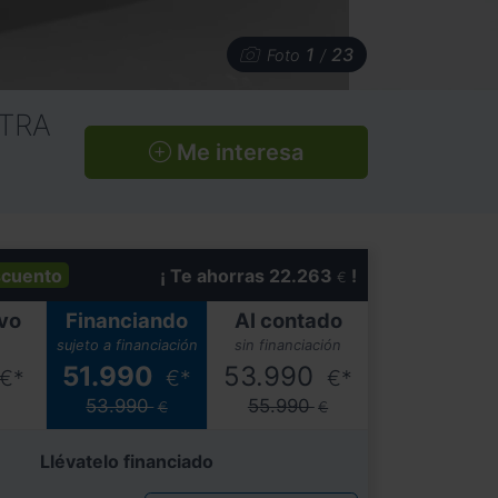
1
23
Foto
/
LTRA
Me interesa
cuento
¡ Te ahorras 22.263
!
€
vo
Financiando
Al contado
sujeto a financiación
sin financiación
51.990
53.990
€*
€*
€*
53.990
55.990
€
€
Llévatelo financiado