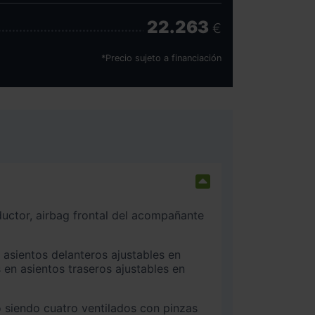
22.263
€
*Precio sujeto a financiación
 en asientos traseros ajustables en