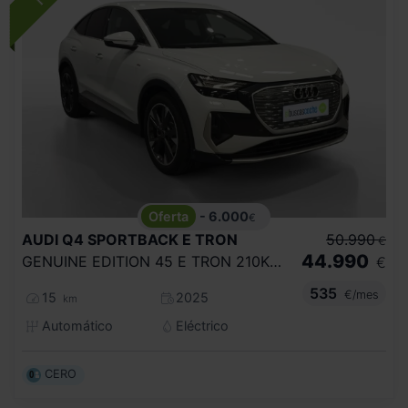
- 6.000
€
AUDI
Q4 SPORTBACK E TRON
50.990
€
44.990
GENUINE EDITION 45 E TRON 210KW 82KWH
€
535
€/mes
15
2025
km
Automático
Eléctrico
CERO