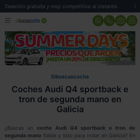
sación gratuita y muy competitiva al instante.
Tasaci
MENÚ
Sibuscascoche
Coches Audi Q4 sportback e
tron de segunda mano en
Galicia
¿Buscas un
coche Audi Q4 sportback e tron de
segunda mano
fiable y listo para rodar en Galicia? En