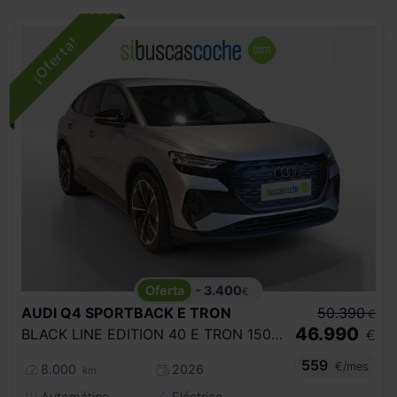
- 3.400
€
AUDI
Q4 SPORTBACK E TRON
50.390
€
46.990
BLACK LINE EDITION 40 E TRON 150KW 63KWH
€
559
€/mes
8.000
2026
km
Automático
Eléctrico