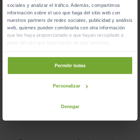
sociales y analizar el tráfico. Además, compartimos
información sobre el uso que haga del sitio web con
nuestros partners de redes sociales, publicidad y análisis
AUDI
Q4 SPORTBACK E TRON
web, quienes pueden combinarla con otra información
GENUINE EDITION 45 E TRON 210KW 82KWH
que les haya proporcionado o que hayan recopilado a
partir del uso que haya hecho de sus servicios.
2025
Automático
Eléctrico
Permitir todas
CERO
Personalizar
Mostrando del
1 al 6
de 6 coches de segunda mano.
Denegar