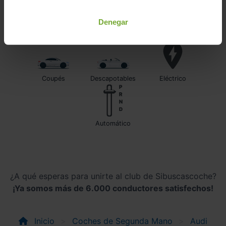
Denegar
Familiares
Monovolumenes
Furgonetas
Coupés
Descapotables
Eléctrico
automático
¿A qué esperas para unirte al club de Sibuscascoche?
¡Ya somos más de 6.000 conductores satisfechos!
Inicio
Coches de Segunda Mano
Audi