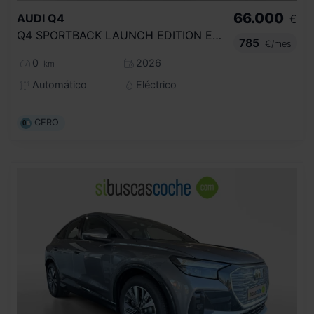
66.000
AUDI
Q4
€
Q4 SPORTBACK LAUNCH EDITION E TRON PERFORMANCE 210,00 KW 77,0 KWH
785
€/mes
0
2026
km
Automático
Eléctrico
CERO