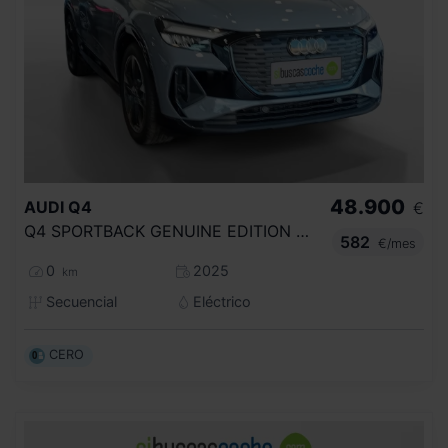
48.900
AUDI
Q4
€
Q4 SPORTBACK GENUINE EDITION 45 E TRON 210,00 KW 77,0 KWH
582
€/mes
0
2025
km
Secuencial
Eléctrico
CERO