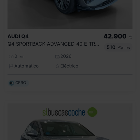
42.900
AUDI
Q4
€
Q4 SPORTBACK ADVANCED 40 E TRON 150,00 KW 59,0 KWH
510
€/mes
0
2026
km
Automático
Eléctrico
CERO