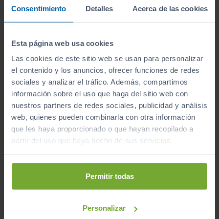
2026
Automático
Consentimiento
Detalles
Acerca de las cookies
Eléctrico
Esta página web usa cookies
CERO
Las cookies de este sitio web se usan para personalizar
el contenido y los anuncios, ofrecer funciones de redes
sociales y analizar el tráfico. Además, compartimos
Mostrando del
1 al 5
de 5 coches de segunda mano.
información sobre el uso que haga del sitio web con
nuestros partners de redes sociales, publicidad y análisis
web, quienes pueden combinarla con otra información
que les haya proporcionado o que hayan recopilado a
partir del uso que haya hecho de sus servicios.
Encuentra tu vehículo
por tipo
Permitir todas
Personalizar
Todo-terrenos
Utilitarios
Berlinas