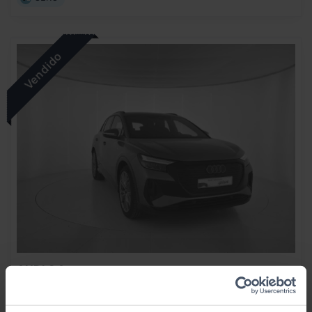
AUDI
Q4
GENUINE EDITION 45 E TRON 210KW 82KWH