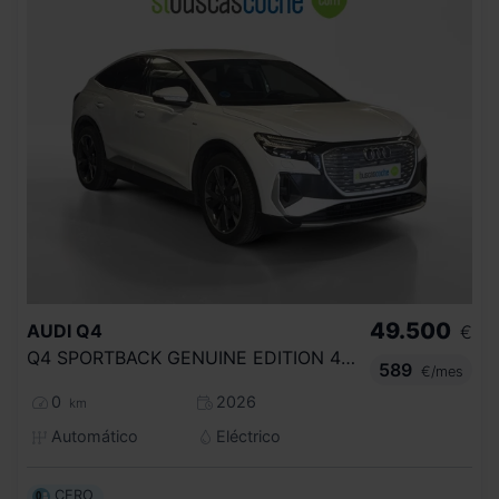
49.500
AUDI
Q4
€
Q4 SPORTBACK GENUINE EDITION 45 E TRON 210,00 KW 77,0 KWH
589
€/mes
0
2026
km
Automático
Eléctrico
CERO