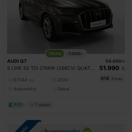
- 7.000
€
AUDI
Q7
58.990
€
51.990
S LINE 50 TDI 210KW (286CV) QUATTRO TIP
€
618
€/mes
67.544
2020
km
Automático
Diésel
ECO
7 plazas