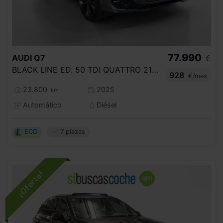
77.990
AUDI
Q7
€
BLACK LINE ED. 50 TDI QUATTRO 210KW TIPT
928
€/mes
23.800
2025
km
Automático
Diésel
ECO
7 plazas