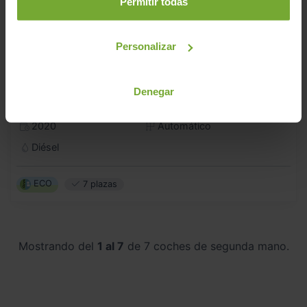
Permitir todas
Personalizar
AUDI
Q7
Denegar
50 TDI 210KW (286CV) QUATTRO TIPTRONIC
2020
Automático
Diésel
ECO
7 plazas
Mostrando del
1 al 7
de 7 coches de segunda mano.