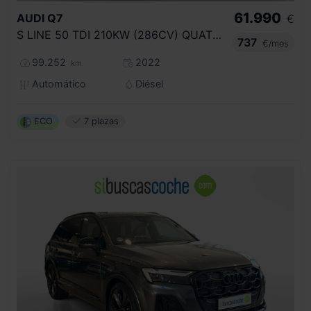
61.990
AUDI
Q7
€
S LINE 50 TDI 210KW (286CV) QUATTRO TIP
737
€/mes
99.252
2022
km
Automático
Diésel
ECO
7 plazas