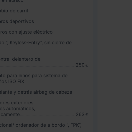
bio de carril
eros deportivos
ros con ajuste eléctrico
eyless-Entry”, sin cierre de
tral delantero de
250
€
nto para niños para sistema de
ños ISO FIX
delante y detrás airbag de cabeza
ores exteriores
es automáticos,
ricamente
263
€
cional/ ordenador de a bordo ”, FPK”,