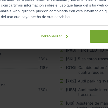
Equipamiento
de este vehículo
s, compartimos información sobre el uso que haga del sitio web 
 análisis web, quienes pueden combinarla con otra información q
r del uso que haya hecho de sus servicios.
Personalizar
[8IZ]
Faros principales
luz y luz de carr
[PXB]
Faros LED HD Ma
t
289
[5KL]
5 asientos tras
€
118
[G1G]
Cambio automáti
€
cuatro ruedas
[7X2]
Audi parking sy
 de
750
[UF8]
Audi music inter
€
trasera
[6I6]
Asistente de man
Assist y asistent