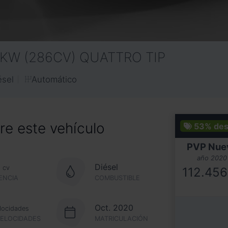
10KW (286CV) QUATTRO TIP
Automático
ésel
e este vehículo
53%
des
PVP Nue
año 2020
6
Diésel
cv
112.456
ENCIA
COMBUSTIBLE
Oct. 2020
locidades
VELOCIDADES
MATRICULACIÓN