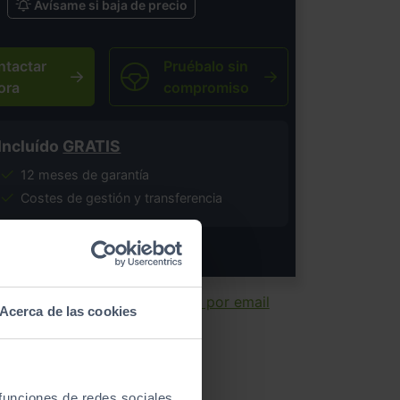
Avísame si baja de precio
ntactar
Pruébalo sin
ora
compromiso
Incluído
GRATIS
12 meses de garantía
Costes de gestión y transferencia
salvo error tipográfico.
ir ficha
Enviar por email
Acerca de las cookies
 funciones de redes sociales