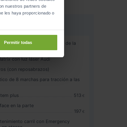
con nuestros partners de
ue les haya proporcionado o
Permitir todas
 LED con distribución variable de la
etera con accesorio láser
trix con luz láser Audi
eros (con reposabrazos)
co de 8 marchas para tracción a las
stem plus
513
€
face en la parte
197
€
tenimiento carril con Emergency
e en atasco