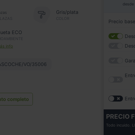
desde
Gris/plata
azas
PLAZAS
COLOR
Precio bas
queta ECO
Desc
IOAMBIENTE
Des
s info
Gara
ASCOCHE/VO/35006
Entr
Entr
nto completo
PRECIO F
Todo incuido. L