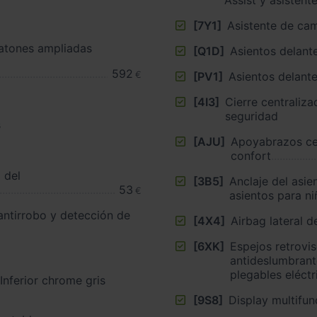
[7Y1]
Asistente de cam
atones ampliadas
[Q1D]
Asientos delant
592
€
[PV1]
Asientos delante
[4I3]
Cierre centralizado ”, K
seguridad
s
[AJU]
Apoyabrazos cen
confort
 del
[3B5]
Anclaje del asie
53
€
asientos para ni
 antirrobo y detección de
[4X4]
Airbag lateral 
[6XK]
Espejos retrovis
antideslumbrant
plegables eléct
 Inferior chrome gris
[9S8]
Display multifun