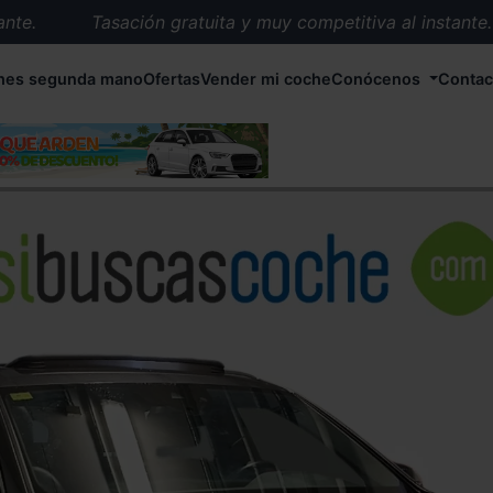
.
Tasación gratuita y muy competitiva al instante.
Entrega en 72 horas en cualquier punto de España.
hes segunda mano
Ofertas
Vender mi coche
Conócenos
Contac
Más de 1.000 coches en stock.
Más de 5.000 conductores satisfechos.
Buscamos el coche que tu quieras.
Nos ocupamos de todos los trámites.
Recogemos tu coche en cualquier parte de España.
Compramos tu coche. Pago inmediato.
Tasación gratuita y muy competitiva al instante.