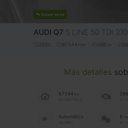
Volver atrás
AUDI
Q7
S LINE 50 TDI 2
2020
67.544
286
Di
kms
cv
Más detalles
sobr
67.544
28
km
KILOMETRAJE
POT
Automático
8
ve
CAMBIO
Nº 