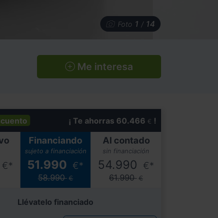
1
14
Foto
/
Me interesa
cuento
¡ Te ahorras 60.466
!
€
vo
Financiando
Al contado
sujeto a financiación
sin financiación
51.990
54.990
€*
€*
€*
58.990
61.990
€
€
Llévatelo financiado