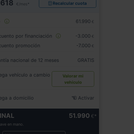
618
Recalcular cuota
€/mes*
e
61.990
€
uento por financiación
-3.000
€
cuento promoción
-7.000
€
ntía nacional de 12 meses
GRATIS
ega vehículo a cambio
Valorar mi
vehículo
ega a domicilio
Activar
INAL
51.990
€
lave en mano.