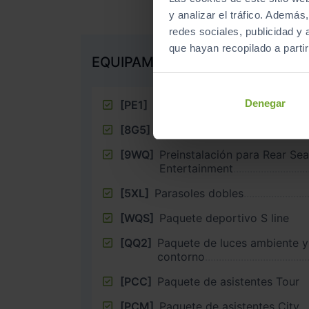
y analizar el tráfico. Ademá
redes sociales, publicidad y
que hayan recopilado a parti
EQUIPAMIENTO EXTRA
Denegar
[PE1]
3ª fila de asientos
[8G5]
Matrix Beam múltiple
[9WQ]
Preinstalación para Rear Sea
Entertainment
[5XL]
Parasoles dobles
[WQS]
Paquete deportivo S line
[QQ2]
Paquete de luces ambiente y
contorno
[PCC]
Paquete de asistentes Tour
[PCM]
Paquete de asistentes City