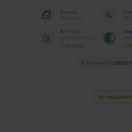
5
7
puertas
pl
Nº PUERTAS
Nº 
8,7
Eti
l/100
CONSUMO
MED
(MEDIO)
Ver todos
Má
Referencia:
SIBUSC
Ver equipamie