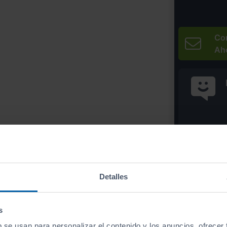
Co
Ah
* Precio válido 
Imprim
Detalles
s
b se usan para personalizar el contenido y los anuncios, ofrecer