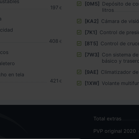
ustables
[0M5]
Depósito de co
197
€
litros
a
[KA2]
Cámara de visió
ocidad
[7K1]
Control de presi
408
€
[8T5]
Control de cruc
icos
[7W3]
Con sistema de
básico y traser
aletero
[9AE]
Climatizador de
cho en tela
421
€
[1XW]
Volante multifu
Total extras
PVP original 2020