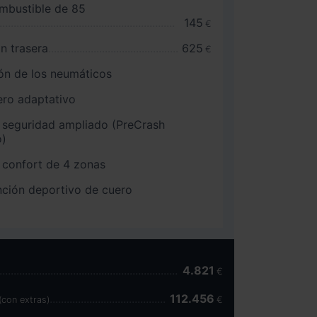
mbustible de 85
145
€
n trasera
625
€
ón de los neumáticos
ero adaptativo
 seguridad ampliado (PreCrash
o)
 confort de 4 zonas
nción deportivo de cuero
4.821
€
112.456
(con extras)
€