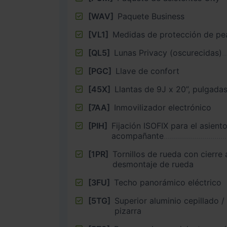
[WAV]
Paquete Business
[VL1]
Medidas de protección de pe
[QL5]
Lunas Privacy (oscurecidas)
[PGC]
Llave de confort
[45X]
Llantas de 9J x 20”, pulgada
[7AA]
Inmovilizador electrónico
[PIH]
Fijación ISOFIX para el asiento
acompañante
[1PR]
Tornillos de rueda con cierre
desmontaje de rueda
[3FU]
Techo panorámico eléctrico
[5TG]
Superior aluminio cepillado /
pizarra