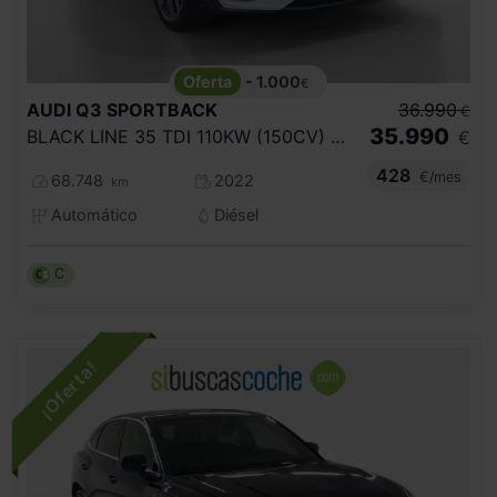
- 1.000
€
AUDI
Q3 SPORTBACK
36.990
€
35.990
BLACK LINE 35 TDI 110KW (150CV) S TRONIC
€
428
€/mes
68.748
2022
km
Automático
Diésel
C