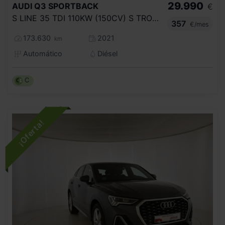
29.990
AUDI
Q3 SPORTBACK
€
S LINE 35 TDI 110KW (150CV) S TRONIC
357
€/mes
173.630
2021
km
Automático
Diésel
C