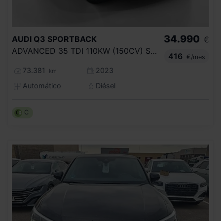
34.990
AUDI
Q3 SPORTBACK
€
ADVANCED 35 TDI 110KW (150CV) S TRONIC
416
€/mes
73.381
2023
km
Automático
Diésel
C