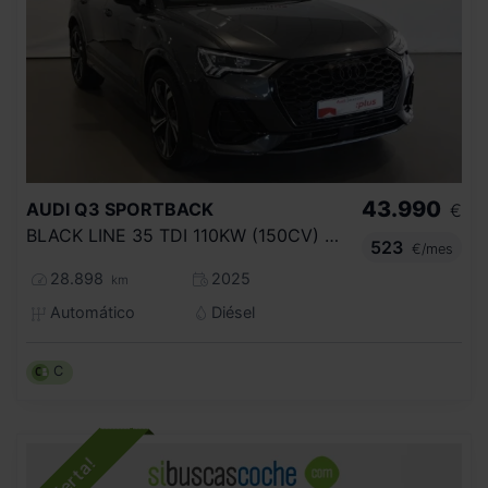
43.990
AUDI
Q3 SPORTBACK
€
BLACK LINE 35 TDI 110KW (150CV) S TRONIC
523
€/mes
28.898
2025
km
Automático
Diésel
C