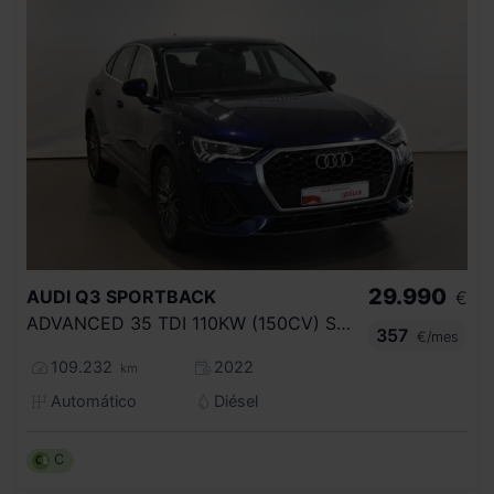
29.990
AUDI
Q3 SPORTBACK
€
ADVANCED 35 TDI 110KW (150CV) S TRONIC
357
€/mes
109.232
2022
km
Automático
Diésel
C