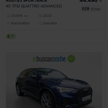
44.490
AUDI
Q3 SPORTBACK
€
40 TFSI QUATTRO ADVANCED
529
€/mes
24.616
2023
km
Automático
Gasolina
C