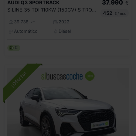
37.990
AUDI
Q3 SPORTBACK
€
S LINE 35 TDI 110KW (150CV) S TRONIC
452
€/mes
39.738
2022
km
Automático
Diésel
C