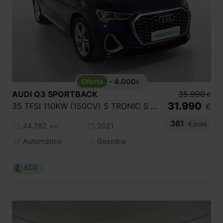
- 4.000
€
AUDI
Q3 SPORTBACK
35.990
€
31.990
35 TFSI 110KW (150CV) S TRONIC S LINE
€
381
€/mes
44.782
2021
km
Automático
Gasolina
ECO