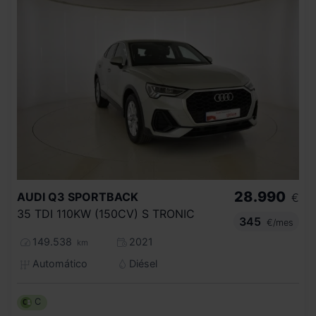
28.990
AUDI
Q3 SPORTBACK
€
35 TDI 110KW (150CV) S TRONIC
345
€/mes
149.538
2021
km
Automático
Diésel
C