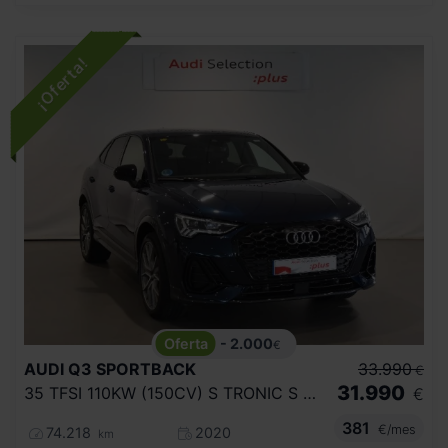
- 2.000
€
AUDI
Q3 SPORTBACK
33.990
€
31.990
35 TFSI 110KW (150CV) S TRONIC S LINE
€
381
€/mes
74.218
2020
km