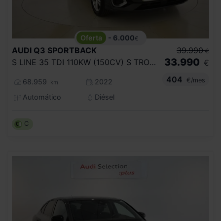
- 6.000
€
AUDI
Q3 SPORTBACK
39.990
€
33.990
S LINE 35 TDI 110KW (150CV) S TRONIC
€
404
€/mes
68.959
2022
km
Automático
Diésel
C