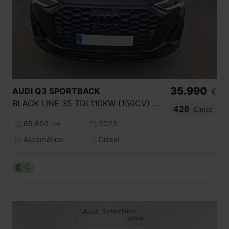
35.990
AUDI
Q3 SPORTBACK
€
BLACK LINE 35 TDI 110KW (150CV) S TRONIC
428
€/mes
65.850
2023
km
Automático
Diésel
C