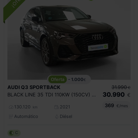
- 1.000
€
AUDI
Q3 SPORTBACK
31.990
€
30.990
BLACK LINE 35 TDI 110KW (150CV) S TRONIC
€
369
€/mes
130.120
2021
km
Automático
Diésel
C