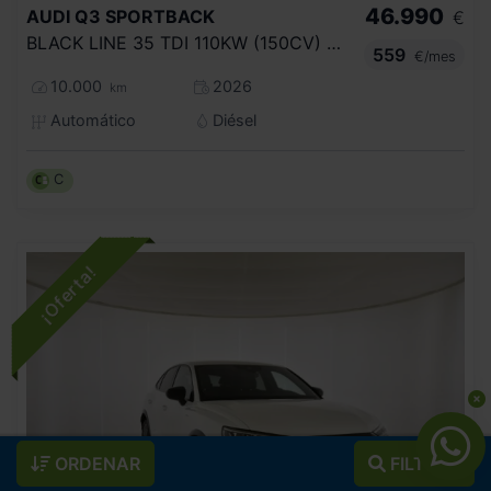
46.990
AUDI
Q3 SPORTBACK
€
BLACK LINE 35 TDI 110KW (150CV) S TRONIC
559
€/mes
10.000
2026
km
Automático
Diésel
C
ORDENAR
FILTROS