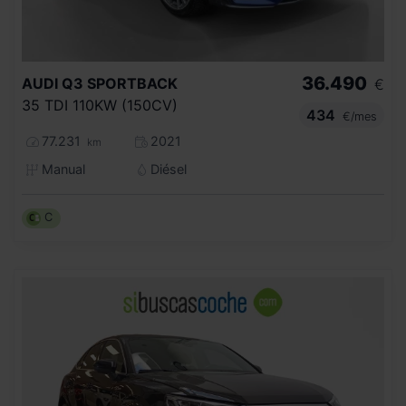
36.490
AUDI
Q3 SPORTBACK
€
35 TDI 110KW (150CV)
434
€/mes
77.231
2021
km
Manual
Diésel
C