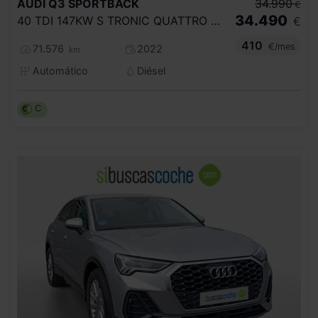
AUDI
Q3 SPORTBACK
34.990
€
34.490
40 TDI 147KW S TRONIC QUATTRO S LINE
€
410
€/mes
71.576
2022
km
Automático
Diésel
C