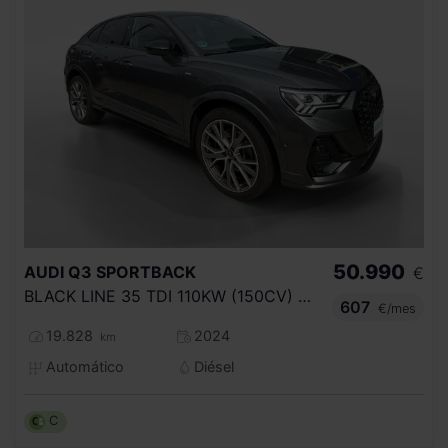
50.990
AUDI
Q3 SPORTBACK
€
BLACK LINE 35 TDI 110KW (150CV) S TRONIC
607
€/mes
19.828
2024
km
Automático
Diésel
C