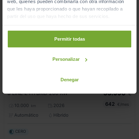
web, quienes pueden combinarla con otra información
que les haya proporcionado o que hayan recopilado a
partir del uso que haya hecho de sus servicios.
Permitir todas
Personalizar
- 4.000
€
Denegar
AUDI
Q3 SPORTBACK
57.990
€
53.990
S LINE E HYBRID 200 KW
€
642
€/mes
10.000
2026
km
Automático
Híbrido
CERO