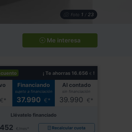
1
23
Foto
/
Me interesa
scuento
¡ Te ahorras 16.656
!
€
vo
Financiando
Al contado
sujeto a financiación
sin financiación
37.990
39.990
€*
€*
€*
Llévatelo financiado
452
Recalcular cuota
€/mes*