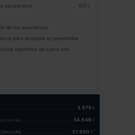
os oscurecidos
517
€
ón de los neumáticos
tencia para arranque en pendientes
ncional deportivo de cuero con
3.875
€
54.646
(con extras)
€
scascoche
37.990
€