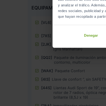
y analizar el tráfico. Ademá
EQUIPAMIENTO EXTRA
redes sociales, publicidad y
que hayan recopilado a parti
[VL6]
Medidas de protección de pea
ampliadas y anticipatorias
Denegar
[7X5]
Park Assist
[2JK]
Parachoques S line en pintur
(gris Manhattan)
[QQ2]
Paquete de iluminación ambi
contorno, multicolor
[WAK]
Paquete Confort
[4I3]
Llave de confort ”, sin SAFET
[44S]
Llantas Audi Sport de 19”, co
rotor de 7 radios, óptica neg
brillante (8,5J x 19)
[7AA]
Inmovilizador electrónico