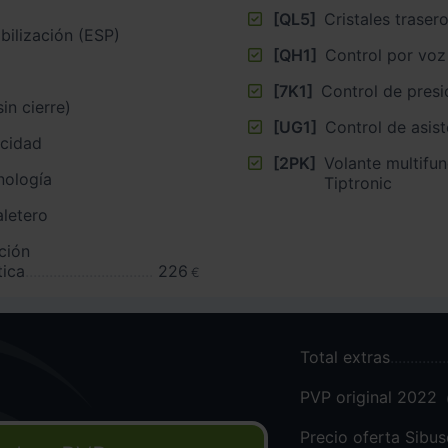
[QL5]
Cristales traser
bilización (ESP)
[QH1]
Control por voz
[7K1]
Control de presi
sin cierre)
[UG1]
Control de asis
ocidad
[2PK]
Volante multifu
nología
Tiptronic
aletero
ación
tica
226
€
Total extras
PVP original 2022
Precio oferta Sibu