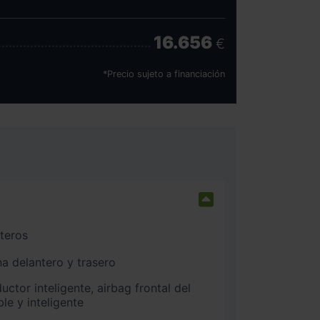
16.656
€
*Precio sujeto a financiación
nteros
na delantero y trasero
e y inteligente