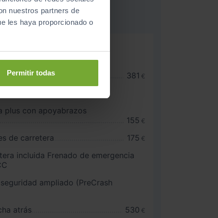
con nuestros partners de
ue les haya proporcionado o
sores calefactables con
eléctrico de posición y
ricamente,con función
Permitir todas
e
381
€
ico de 7 marchas
a plus con apoyabrazos
155
€
es de carretera
175
€
ntera incluida Frenado de emergencia
CC
 seguridad ampliado (PreCrash
ha atrás
530
€