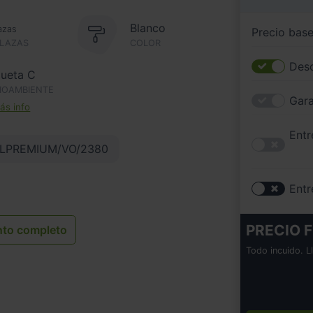
Blanco
azas
Precio bas
PLAZAS
COLOR
Desc
queta C
IOAMBIENTE
Gara
s info
Entr
LPREMIUM/VO/2380
Entr
PRECIO F
nto completo
Todo incuido. L