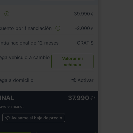
e
39.990
€
uento por financiación
-2.000
€
ntía nacional de 12 meses
GRATIS
ega vehículo a cambio
Valorar mi
vehículo
ega a domicilio
Activar
INAL
37.990
€
lave en mano.
Avísame si baja de precio