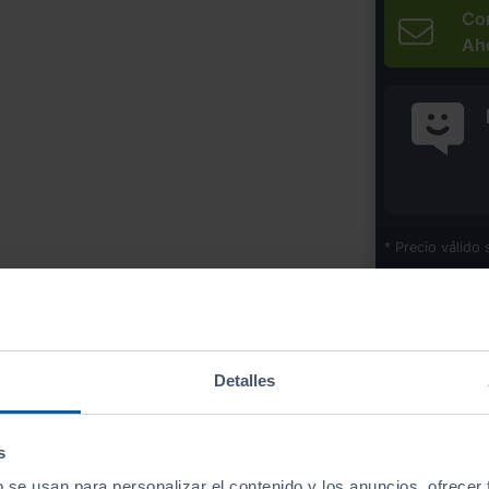
Co
Ah
* Precio válido 
Imprim
Detalles
Equipamiento
de este vehículo
s
b se usan para personalizar el contenido y los anuncios, ofrecer