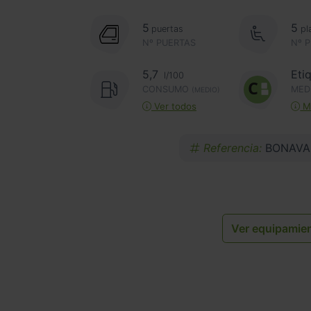
5
5
puertas
pl
Nº PUERTAS
Nº 
5,7
Eti
l/100
CONSUMO
MED
(MEDIO)
Ver todos
Má
Referencia:
BONAVA
Ver equipamie