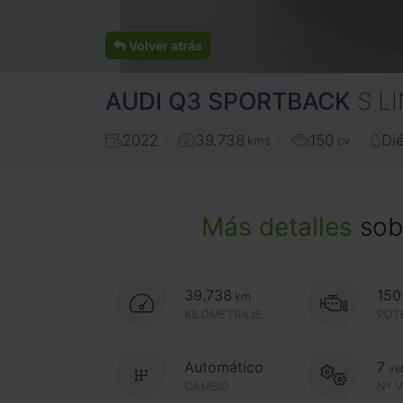
Volver atrás
AUDI
Q3 SPORTBACK
S L
2022
39.738
150
Di
kms
cv
Más detalles
sobr
39.738
150
km
KILOMETRAJE
POT
Automático
7
ve
CAMBIO
Nº 