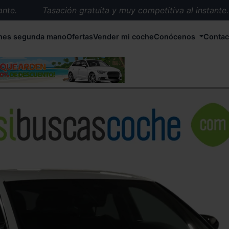
e.
Tasación gratuita y muy competitiva al instante.
Entrega en 72 horas en cualquier punto de España.
hes segunda mano
Ofertas
Vender mi coche
Conócenos
Contac
Más de 1.000 coches en stock.
Más de 5.000 conductores satisfechos.
Buscamos el coche que tu quieras.
Nos ocupamos de todos los trámites.
Recogemos tu coche en cualquier parte de España.
Compramos tu coche. Pago inmediato.
Tasación gratuita y muy competitiva al instante.