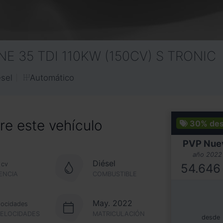
INE 35 TDI 110KW (150CV) S TRONIC
Automático
ésel
e este vehículo
30%
de
PVP Nue
año 2022
Diésel
cv
54.646
ENCIA
COMBUSTIBLE
May. 2022
locidades
VELOCIDADES
MATRICULACIÓN
desde