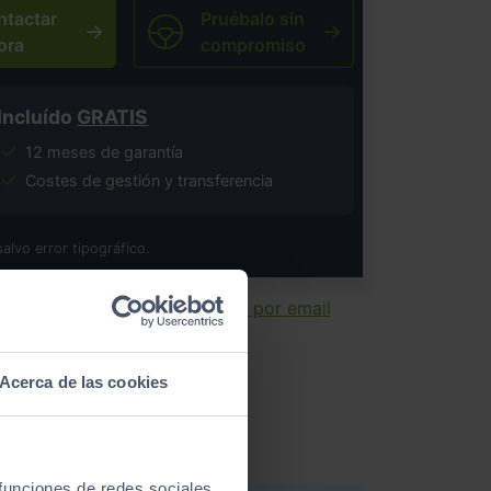
ntactar
Pruébalo sin
ora
compromiso
Incluído
GRATIS
12 meses de garantía
Costes de gestión y transferencia
salvo error tipográfico.
ir ficha
Enviar por email
Acerca de las cookies
 funciones de redes sociales