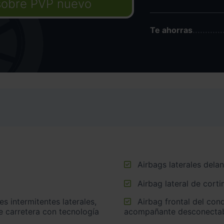
sobre PVP nuevo
Te ahorras
Airbags laterales dela
Airbag lateral de corti
Airbag frontal del conductor inteligente, airbag frontal del
e carretera con tecnología
acompañante desconectabl