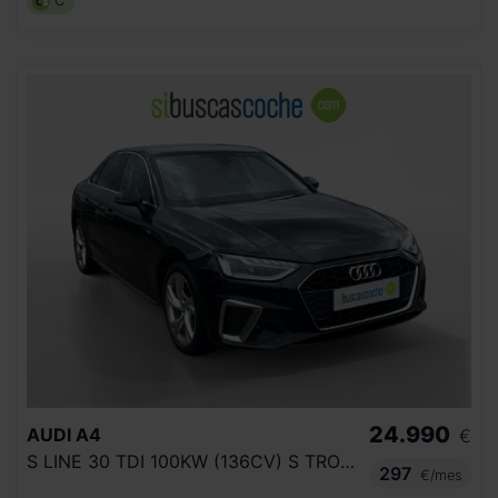
C
24.990
AUDI
A4
€
S LINE 30 TDI 100KW (136CV) S TRONIC
297
€/mes