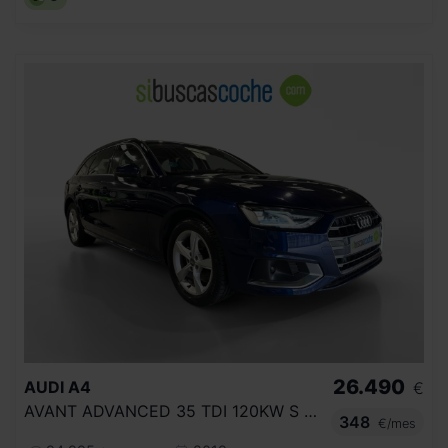
26.490
AUDI
A4
€
AVANT ADVANCED 35 TDI 120KW S TRONIC
348
€/mes