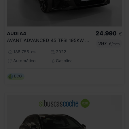
24.990
AUDI
A4
€
AVANT ADVANCED 45 TFSI 195KW QUATT S TRO
297
€/mes
188.756
2022
km
Automático
Gasolina
ECO