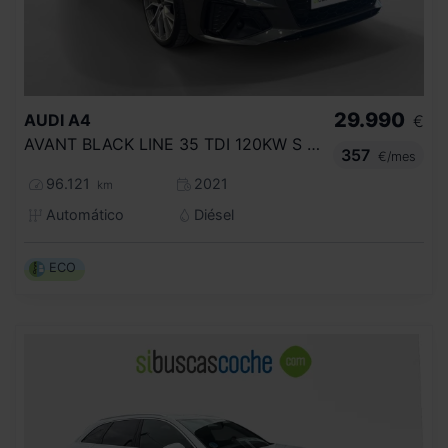
29.990
AUDI
A4
€
AVANT BLACK LINE 35 TDI 120KW S TRONIC
357
€/mes
96.121
2021
km
Automático
Diésel
ECO