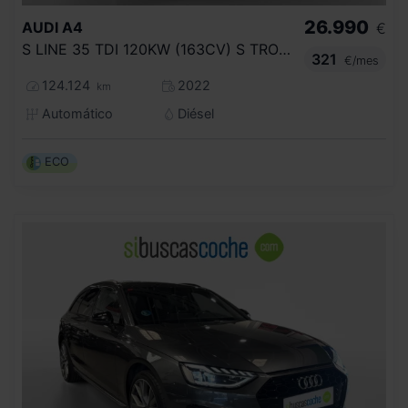
26.990
AUDI
A4
€
S LINE 35 TDI 120KW (163CV) S TRONIC
321
€/mes
124.124
2022
km
Automático
Diésel
ECO