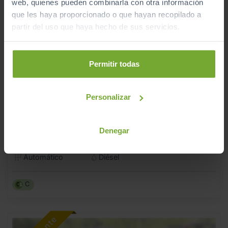
web, quienes pueden combinarla con otra información
que les haya proporcionado o que hayan recopilado a
partir del uso que haya hecho de sus servicios.
Permitir todas
Personalizar
19.990
AUDI
A4
€
DESIGN ED 2.0 TDI 110KW (150CV) S TRONIC
283
€/mes
Denegar
133.115
2018
km
Automático
Diésel
C