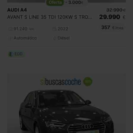
- 3.000
€
AUDI
A4
32.990
€
29.990
AVANT S LINE 35 TDI 120KW S TRONIC
€
357
€/mes
91.240
2022
km
Automático
Diésel
ECO