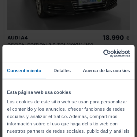
18.990
AUDI
A4
€
DESIGN EDITION 2.0 TDI 110KW (150CV)
269
€/mes
87.525
2018
km
Manual
Diésel
Consentimiento
Detalles
Acerca de las cookies
C
Esta página web usa cookies
Las cookies de este sitio web se usan para personalizar
el contenido y los anuncios, ofrecer funciones de redes
sociales y analizar el tráfico. Además, compartimos
información sobre el uso que haga del sitio web con
nuestros partners de redes sociales, publicidad y análisis