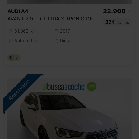
22.900
AUDI
A4
€
AVANT 2.0 TDI ULTRA S TRONIC DESIGN EDIT
324
€/mes
81.362
2017
km
Automático
Diésel
C