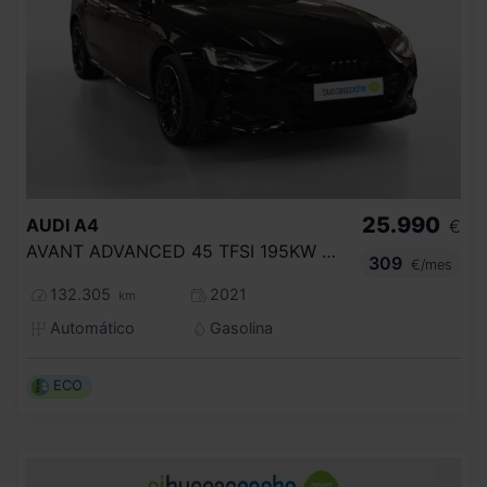
25.990
AUDI
A4
€
AVANT ADVANCED 45 TFSI 195KW QUATT S TRO
309
€/mes
132.305
2021
km
Automático
Gasolina
ECO