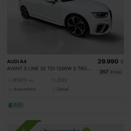
29.990
AUDI
A4
€
AVANT S LINE 35 TDI 120KW S TRONIC
357
€/mes
87.873
2022
km
Automático
Diésel
ECO