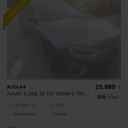
25.990
AUDI
A4
€
AVANT S LINE 35 TDI 120KW S TRONIC
309
€/mes
132.028
2021
km
Automático
Diésel