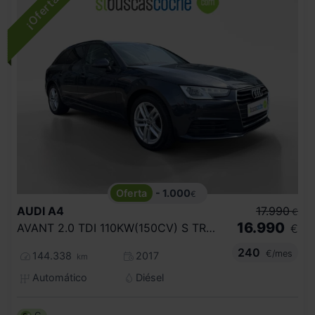
- 1.000
€
AUDI
A4
17.990
€
16.990
AVANT 2.0 TDI 110KW(150CV) S TRONIC
€
240
€/mes
144.338
2017
km
Automático
Diésel