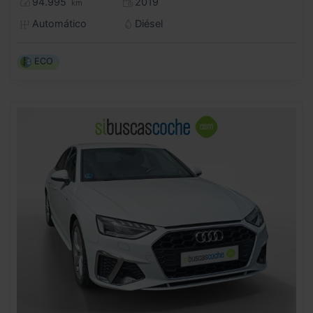
94.995
2019
km
Automático
Diésel
ECO