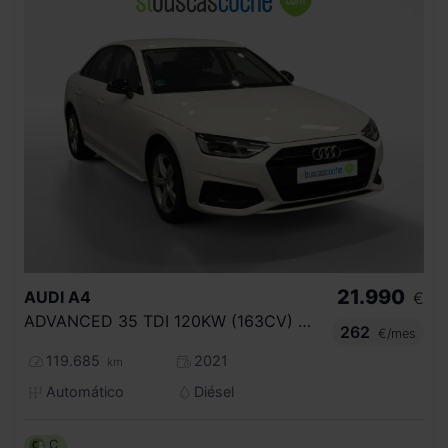
21.990
AUDI
A4
€
ADVANCED 35 TDI 120KW (163CV) S TRONIC
262
€/mes
119.685
2021
km
Automático
Diésel
C