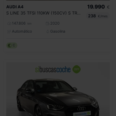
19.990
AUDI
A4
€
S LINE 35 TFSI 110KW (150CV) S TRONIC
238
€/mes
147.806
2020
km
Automático
Gasolina
C