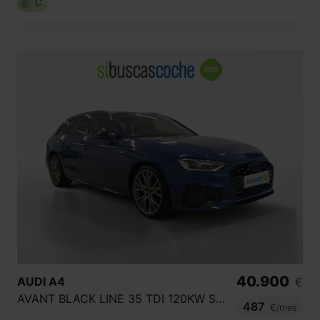
C
40.900
AUDI
A4
€
AVANT BLACK LINE 35 TDI 120KW S TRONIC
487
€/mes