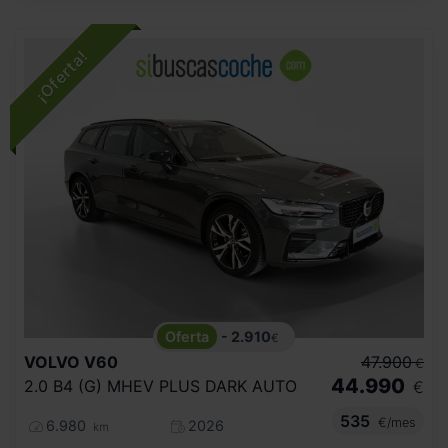
- 2.910
€
VOLVO
V60
47.900
€
44.990
2.0 B4 (G) MHEV PLUS DARK AUTO
€
535
€/mes
6.980
2026
km