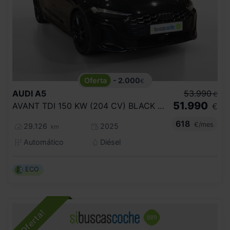
- 2.000
€
AUDI
A5
53.990
€
51.990
AVANT TDI 150 KW (204 CV) BLACK LINE
€
618
€/mes
29.126
2025
km
Automático
Diésel
ECO