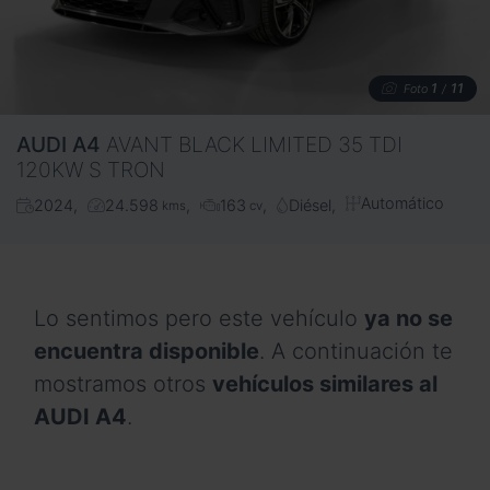
1
11
Foto
/
AUDI
A4
AVANT BLACK LIMITED 35 TDI
120KW S TRON
Automático
2024
24.598
163
Diésel
kms
cv
Lo sentimos pero este vehículo
ya no se
encuentra disponible
. A continuación te
mostramos otros
vehículos similares al
AUDI A4
.