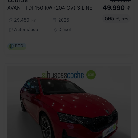
AUDI
A5
62.990
€
49.990
AVANT TDI 150 KW (204 CV) S LINE
€
595
€/mes
29.450
2025
km
Automático
Diésel
ECO