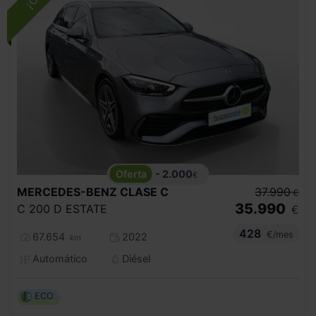
- 2.000
€
MERCEDES-BENZ
CLASE C
37.990
€
35.990
C 200 D ESTATE
€
428
€/mes
67.654
2022
km
Automático
Diésel
ECO