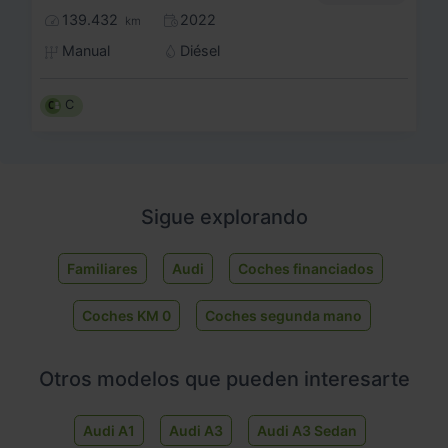
139.432
2022
km
Manual
Diésel
C
Sigue explorando
Familiares
Audi
Coches financiados
Coches KM 0
Coches segunda mano
Otros modelos que pueden interesarte
Audi A1
Audi A3
Audi A3 Sedan