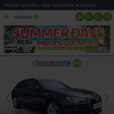
ión gratuita y muy competitiva al instante.
Tasación g
MENÚ