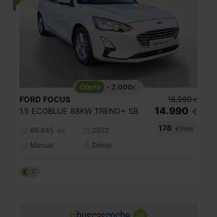
- 2.000
€
FORD
FOCUS
16.990
€
14.990
1.5 ECOBLUE 88KW TREND+ SB
€
178
€/mes
86.845
2022
km
Manual
Diésel
C