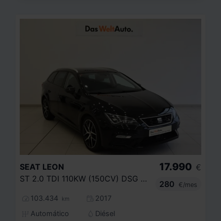
17.990
SEAT
LEON
€
ST 2.0 TDI 110KW (150CV) DSG 6 ST&SP FR
280
€/mes
103.434
2017
km
Automático
Diésel