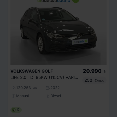
20.990
VOLKSWAGEN
GOLF
€
LIFE 2.0 TDI 85KW (115CV) VARIANT
250
€/mes
120.253
2022
km
Manual
Diésel
C