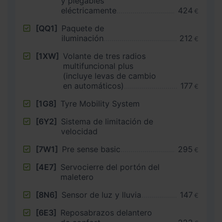
y plegables
eléctricamente
424
€
[QQ1]
Paquete de
iluminación
212
€
[1XW]
Volante de tres radios
multifuncional plus
(incluye levas de cambio
en automáticos)
177
€
[1G8]
Tyre Mobility System
[6Y2]
Sistema de limitación de
velocidad
[7W1]
Pre sense basic
295
€
[4E7]
Servocierre del portón del
maletero
[8N6]
Sensor de luz y lluvia
147
€
[6E3]
Reposabrazos delantero