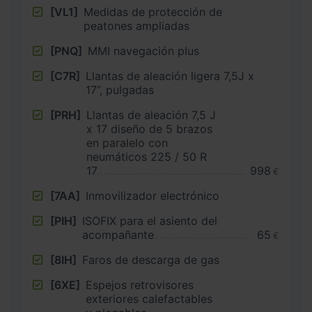
[VL1]
Medidas de protección de
peatones ampliadas
[PNQ]
MMI navegación plus
[C7R]
Llantas de aleación ligera 7,5J x
17”, pulgadas
[PRH]
Llantas de aleación 7,5 J
x 17 diseño de 5 brazos
en paralelo con
neumáticos 225 / 50 R
17
998
€
[7AA]
Inmovilizador electrónico
[PIH]
ISOFIX para el asiento del
acompañante
65
€
[8IH]
Faros de descarga de gas
[6XE]
Espejos retrovisores
exteriores calefactables