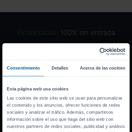
Financiación
100% sin entrada
Grandes descuentos por financiar con
nosotros. ¡Descúbrelos!
Consentimiento
Detalles
Acerca de las cookies
Ofrecido por:
Esta página web usa cookies
Banco asociado
Las cookies de este sitio web se usan para personalizar
Precio del coche (
PVP
)
19.990
el contenido y los anuncios, ofrecer funciones de redes
€
sociales y analizar el tráfico. Además, compartimos
Bonificación por financiar
-
3.000
€
información sobre el uso que haga del sitio web con
Entrada inicial
4.248
€
nuestros partners de redes sociales, publicidad y análisis