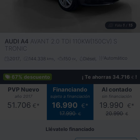
1
15
Foto
/
AUDI
A4
AVANT 2.0 TDI 110KW(150CV) S
TRONIC
Automático
2017
144.338
150
Diésel
kms
cv
67%
descuento
¡ Te ahorras 34.716
!
€
PVP Nuevo
Financiando
Al contado
año 2017
sujeto a financiación
sin financiación
51.706
16.990
19.990
€*
€*
€*
17.990
20.990
€
€
Llévatelo financiado