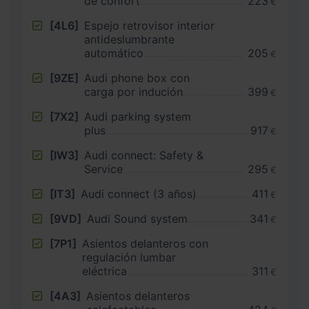
de confort
223
€
[4L6]
Espejo retrovisor interior
antideslumbrante
automático
205
€
[9ZE]
Audi phone box con
carga por indución
399
€
[7X2]
Audi parking system
plus
917
€
[IW3]
Audi connect: Safety &
Service
295
€
[IT3]
Audi connect (3 años)
411
€
[9VD]
Audi Sound system
341
€
[7P1]
Asientos delanteros con
regulación lumbar
eléctrica
311
€
[4A3]
Asientos delanteros