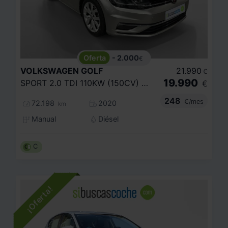
- 2.000
€
VOLKSWAGEN
GOLF
21.990
€
19.990
SPORT 2.0 TDI 110KW (150CV) DSG VARIANT
€
248
€/mes
72.198
2020
km
Manual
Diésel
C