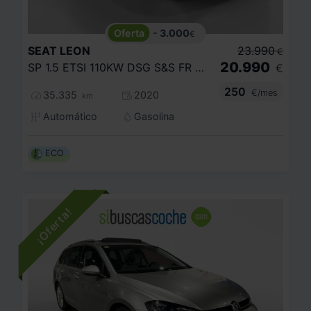
- 3.000
€
SEAT
LEON
23.990
€
20.990
SP 1.5 ETSI 110KW DSG S&S FR GO XL
€
250
€/mes
35.335
2020
km
Automático
Gasolina
ECO