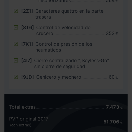
insonorizantes
564
€
[2Z1]
Caracteres quattro en la parte
trasera
[8T6]
Control de velocidad de
crucero
353
€
[7K1]
Control de presión de los
neumáticos
[4I7]
Cierre centralizado ”, Keyless-Go”,
sin cierre de seguridad
[9JD]
Cenicero y mechero
60
€
Total extras
7.473
€
PVP original 2017
51.706
€
(con extras)