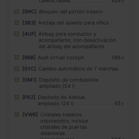
calefactables
424
€
[5NC]
Bloqueo del portón trasero
[3B3]
Anclaje del asiento para niños
[4UF]
Airbag para conductor y
acompañante, con desactivación
del airbag del acompañante
[9S8]
Audi virtual cockpit
588
€
[G1C]
Cambio automático de 7 marchas
[0M1]
Depósito de combustible
ampliado (54 l)
[FK2]
Depósito de Adblue
ampliado (24 l)
65
€
[VW6]
Cristales traseros
oscurecidos, incluye
cristales de puertas
delanteras