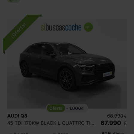
- 1.000
€
AUDI
Q8
68.990
€
67.990
45 TDI 170KW BLACK L QUATTRO TIPTRONIC
€
809
€/mes