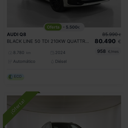
- 5.500
€
AUDI
Q8
85.990
€
80.490
BLACK LINE 50 TDI 210KW QUATTRO TIPTRON
€
958
€/mes
8.780
2024
km
Automático
Diésel
ECO