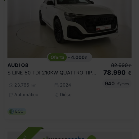
- 4.000
€
AUDI
Q8
82.990
€
78.990
S LINE 50 TDI 210KW QUATTRO TIPTRONIC
€
940
€/mes
23.766
2024
km
Automático
Diésel
ECO