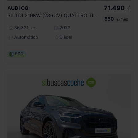
71.490
AUDI
Q8
€
50 TDI 210KW (286CV) QUATTRO TIPTRONIC
850
€/mes
36.821
2022
km
Automático
Diésel
ECO