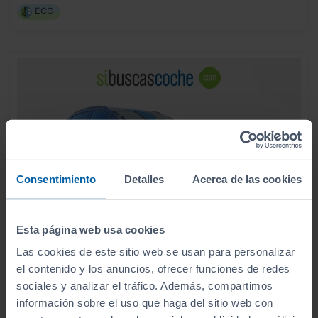
ECO
Consentimiento
Detalles
Acerca de las cookies
Esta página web usa cookies
Las cookies de este sitio web se usan para personalizar
el contenido y los anuncios, ofrecer funciones de redes
sociales y analizar el tráfico. Además, compartimos
56.990
AUDI
Q8
€
información sobre el uso que haga del sitio web con
Q8 E TRON SPORTBACK 55 QUATTRO S LINE
678
€/mes