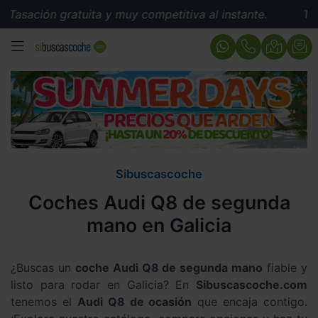
ón gratuita y muy competitiva al instante.
Tasación g
MENÚ
Sibuscascoche
Coches Audi Q8 de segunda
mano en Galicia
¿Buscas un
coche Audi Q8 de segunda mano
fiable y
listo para rodar en Galicia? En
Sibuscascoche.com
tenemos el
Audi Q8 de ocasión
que encaja contigo.