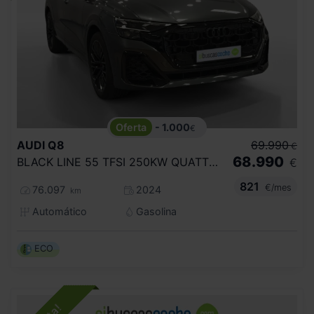
- 1.000
€
AUDI
Q8
69.990
€
68.990
BLACK LINE 55 TFSI 250KW QUATTRO TIPTRON
€
821
€/mes
76.097
2024
km
Automático
Gasolina
ECO