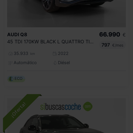
66.990
AUDI
Q8
€
45 TDI 170KW BLACK L QUATTRO TIPTRONIC
797
€/mes
35.933
2022
km
Automático
Diésel
ECO