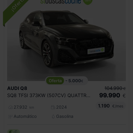
- 5.000
€
AUDI
Q8
104.990
€
99.990
SQ8 TFSI 373KW (507CV) QUATTRO TIPTRONIC
€
1.190
€/mes
27.932
2024
km
Automático
Gasolina
C