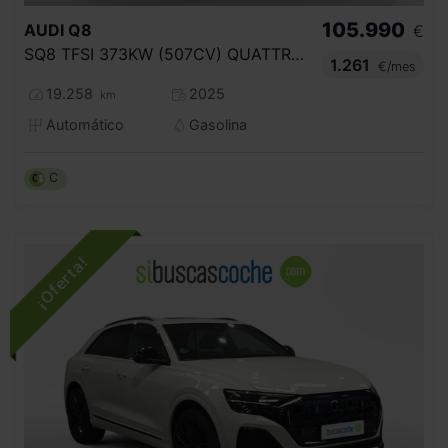
105.990
AUDI
Q8
€
SQ8 TFSI 373KW (507CV) QUATTRO TIPTRONIC
1.261
€/mes
19.258
2025
km
Automático
Gasolina
C