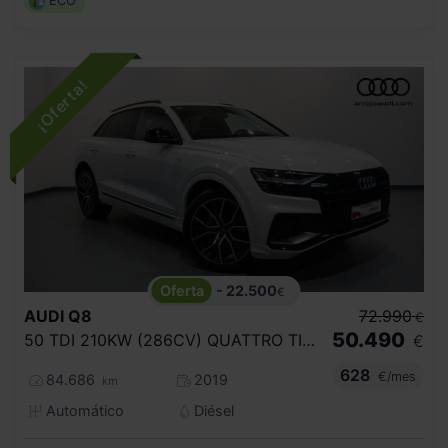
ECO
- 22.500
€
AUDI
Q8
72.990
€
50.490
50 TDI 210KW (286CV) QUATTRO TIPTRONIC
€
628
€/mes
84.686
2019
km
Automático
Diésel