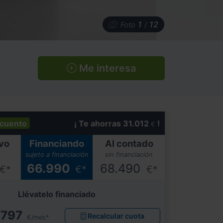
1
12
Foto
/
Me interesa
cuento
¡ Te ahorras 31.012
!
€
vo
Financiando
Al contado
sujeto a financiación
sin financiación
66.990
68.490
€*
€*
€*
Llévatelo financiado
797
Recalcular cuota
€/mes*