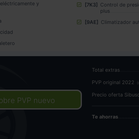
 eléctricamente y
[7K3]
Control de pres
plus
a
[9AE]
Climatizador a
ocidad
aletero
Total extras
PVP original 2022
(
Precio oferta Sibu
obre PVP nuevo
Te ahorras