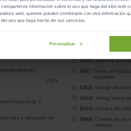
s, compartimos información sobre el uso que haga del sitio web 
 análisis web, quienes pueden combinarla con otra información q
r del uso que haya hecho de sus servicios.
ara exportación)
[G1G]
Cambio automáti
cuatro ruedas
Personalizar
[9X9]
Audi parking sy
spaña
de entorno 360
[Q1D]
Asientos delant
atones estándar
[4I7]
Cierre centralizado ”, K
seguridad
202
€
[3B3]
Anclaje del asie
[4X4]
Airbag lateral 
ultifuncional de 3
[KA2]
Cámara de visió
 antirrobo y detección de
[QR9]
Cámara de reco
señales