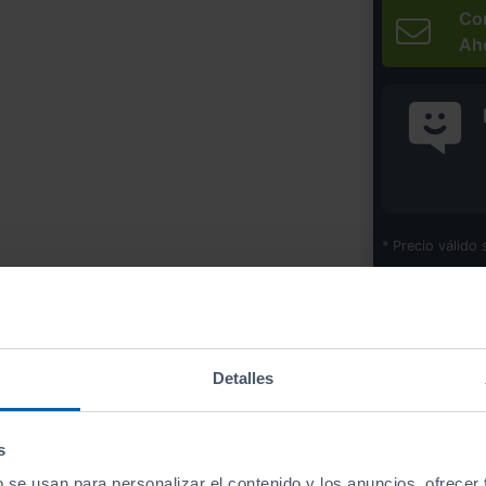
Co
Ah
* Precio válido 
Imprim
Detalles
Equipamiento
de este vehículo
s
b se usan para personalizar el contenido y los anuncios, ofrecer