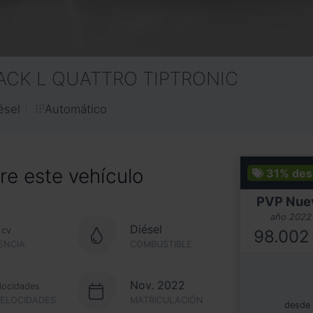
LACK L QUATTRO TIPTRONIC
Automático
ésel
e este vehículo
31%
des
PVP Nue
año 2022
Diésel
cv
98.002
ENCIA
COMBUSTIBLE
Nov. 2022
locidades
VELOCIDADES
MATRICULACIÓN
desde