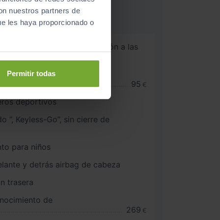
con nuestros partners de
ue les haya proporcionado o
co de 8 marchas para tracción a las
Permitir todas
stem plus con indicación
º
95
€
eros deportivos
eyless-Go”, sin cierre de
nto para niños
delante y detrás airbag de cabeza
n trasera
nocimiento de
269
€