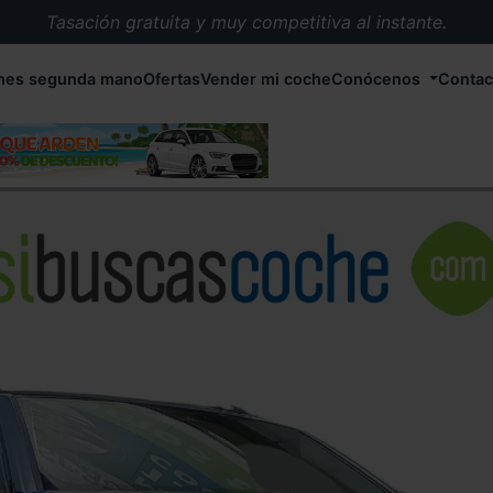
Tasación gratuita y muy competitiva al instante.
Entrega en 72 horas en cualquier punto de España.
hes segunda mano
Ofertas
Vender mi coche
Conócenos
Contac
Más de 1.000 coches en stock.
Más de 5.000 conductores satisfechos.
Buscamos el coche que tu quieras.
Nos ocupamos de todos los trámites.
Recogemos tu coche en cualquier parte de España.
Compramos tu coche. Pago inmediato.
Tasación gratuita y muy competitiva al instante.