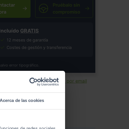
ntactar
Pruébalo sin
ora
compromiso
Incluído
GRATIS
12 meses de garantía
Costes de gestión y transferencia
salvo error tipográfico.
ir ficha
Enviar por email
Acerca de las cookies
 funciones de redes sociales