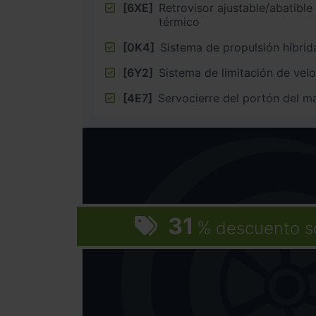
[6XE]
Retrovisor ajustable/abatible
térmico
[0K4]
Sistema de propulsión híbrid
[6Y2]
Sistema de limitación de vel
[4E7]
Servocierre del portón del m
31
%
descuento s