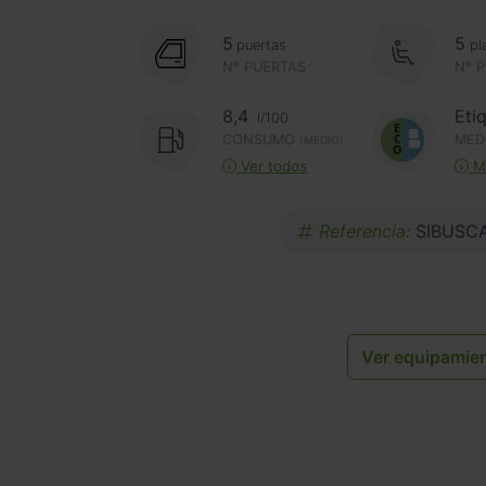
5
5
puertas
pl
Nº PUERTAS
Nº 
8,4
Eti
l/100
CONSUMO
MED
(MEDIO)
Ver todos
Má
Referencia:
SIBUSC
Ver equipamie