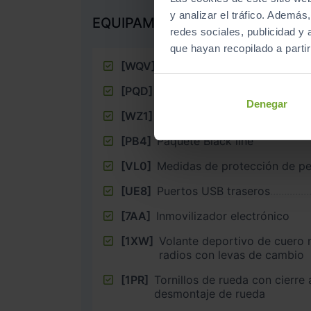
y analizar el tráfico. Ademá
EQUIPAMIENTO EXTRA
redes sociales, publicidad y
que hayan recopilado a parti
[WQV]
Paquete deportivo S line (p
[PQD]
Paquete de exterior S line
Denegar
[WZ1]
Paquete de equipamiento E
[PB4]
Paquete Black line
[VL0]
Medidas de protección de pe
[UE8]
Puertos USB traseros
[7AA]
Inmovilizador electrónico
[1XW]
Volante deportivo de cuero m
radios con levas de cambio
[1PR]
Tornillos de rueda con cierre
desmontaje de rueda