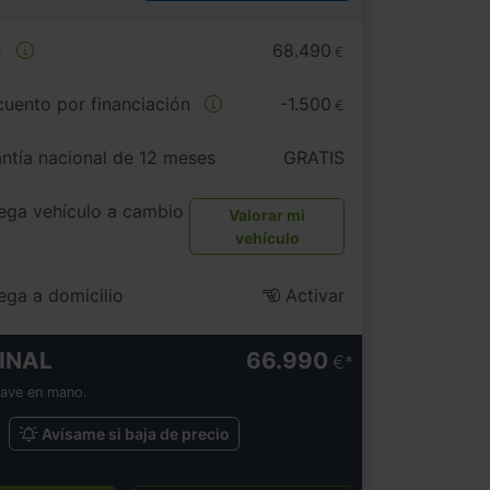
e
68.490
€
uento por financiación
-1.500
€
ntía nacional de 12 meses
GRATIS
ega vehículo a cambio
Valorar mi
vehículo
ega a domicilio
Activar
INAL
66.990
€
lave en mano.
Avísame si baja de precio