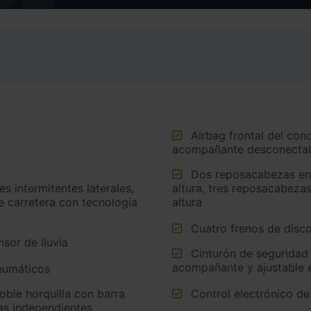
Airbag frontal del conductor inteligente, airbag frontal del
acompañante desconectabl
Dos reposacabezas en asientos delanteros ajustables en
altura, tres reposacabezas
e carretera con tecnología
altura
Cuatro frenos de disco
sor de lluvia
Cinturón de seguridad delantero en asiento conductor,
acompañante y ajustable e
neumáticos
Control electrónico de
as independientes