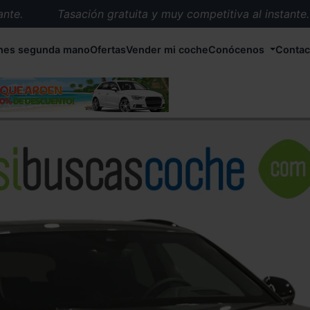
.
Tasación gratuita y muy competitiva al instante.
Entrega en 72 horas en cualquier punto de España.
hes segunda mano
Ofertas
Vender mi coche
Conócenos
Contac
Más de 1.000 coches en stock.
Más de 5.000 conductores satisfechos.
Buscamos el coche que tu quieras.
Nos ocupamos de todos los trámites.
Recogemos tu coche en cualquier parte de España.
Compramos tu coche. Pago inmediato.
Tasación gratuita y muy competitiva al instante.