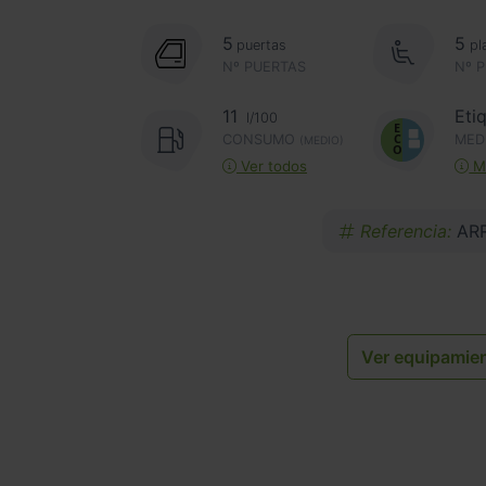
5
5
puertas
pl
Nº PUERTAS
Nº 
11
Eti
l/100
CONSUMO
MED
(MEDIO)
Ver todos
Má
Referencia:
AR
Ver equipamie