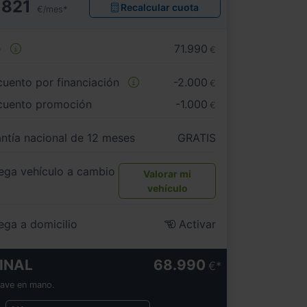
821
Recalcular cuota
€/mes*
e
71.990
€
uento por financiación
-2.000
€
cuento promoción
-1.000
€
ntía nacional de 12 meses
GRATIS
ega vehículo a cambio
Valorar mi
vehículo
ega a domicilio
Activar
INAL
68.990
€
lave en mano.