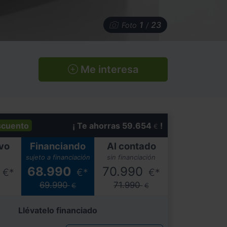
1
23
Foto
/
Me interesa
scuento
¡ Te ahorras 59.654
!
€
vo
Financiando
Al contado
sujeto a financiación
sin financiación
4
68.990
70.990
€*
€*
€*
69.990
71.990
€
€
Llévatelo financiado