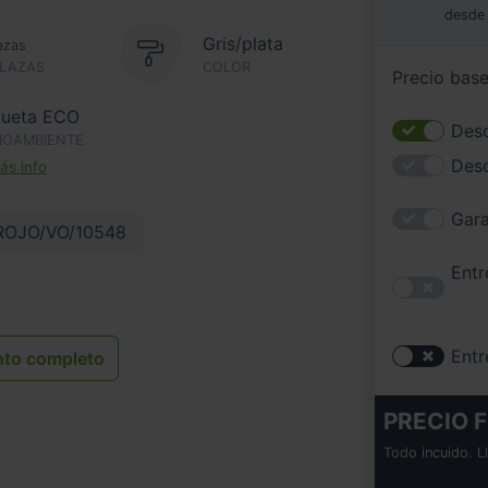
desde
Gris/plata
azas
PLAZAS
COLOR
Precio bas
queta ECO
Desc
IOAMBIENTE
Des
s info
Gara
ROJO/VO/10548
Entr
Entr
nto completo
PRECIO F
Todo incuido. L