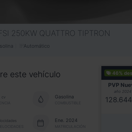
TFSI 250KW QUATTRO TIPTRON
Automático
solina
e este vehículo
46%
de
PVP Nue
año 2024
0
Gasolina
cv
128.64
ENCIA
COMBUSTIBLE
Ene. 2024
locidades
VELOCIDADES
MATRICULACIÓN