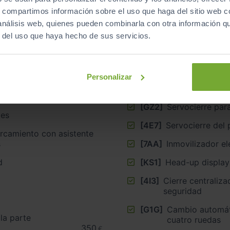
Equipamiento
de este vehículo
s, compartimos información sobre el uso que haga del sitio web 
 análisis web, quienes pueden combinarla con otra información q
r del uso que haya hecho de sus servicios.
Personalizar
[7X5]
Sistema de apar
aparcamiento pl
rojo
559
€
[GZ2]
Servocierre para
les
[4E7]
Servocierre del 
rcamiento con asistente
s
[7AA]
Inmovilizador el
d
[KS1]
Head-up display
[4I3]
Cierre centralizado ”, K
seguridad
[G1G]
Cambio automáti
la parte
cuatro ruedas
350
€