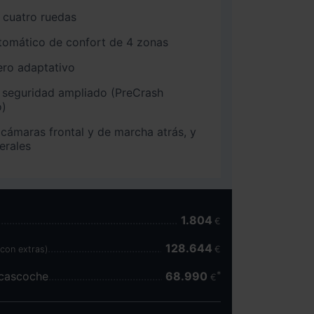
s cuatro ruedas
tomático de confort de 4 zonas
ero adaptativo
 seguridad ampliado (PreCrash
o)
cámaras frontal y de marcha atrás, y
erales
1.804
€
128.644
(con extras)
€
scascoche
68.990
€