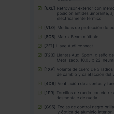
[6XL]
Retrovisor exterior con memo
posición antideslumbrante, aj
eléctricamente térmico
[VL0]
Medidas de protección de pe
[8G5]
Matrix Beam múltiple
[2F1]
Llave Audi connect
[F23]
Llantas Audi Sport, diseño de
Metalizado, 10,0J x 22, neu
[1XP]
Volante de cuero de 3 radios 
de cambio y calefacción del 
[4D8]
Ventilación de asientos y fu
[1PR]
Tornillos de rueda con cierre
desmontaje de rueda
[GS5]
Teclas de control negro brill
y óptica de aluminio interior