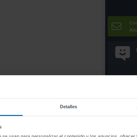
Co
Ah
* Precio válido 
Imprim
Detalles
s
b se usan para personalizar el contenido y los anuncios, ofrecer