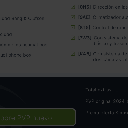
[0N5]
Dirección en la
[9AE]
Climatizador au
lidad Bang & Olufsen
[8T5]
Control de cruc
ocidad
[7W3]
Con sistema de
básico y traser
sión de los neumáticos
[KA6]
Con sistema de 
Audi phone box
dos cámaras lat
Total extras
PVP original 2024
Precio oferta Sibu
obre PVP nuevo