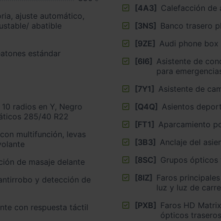
[4A3]
Calefacción de 
ria, ajuste automático,
ustable/ abatible
[3NS]
Banco trasero p
[9ZE]
Audi phone box
atones estándar
[6I6]
Asistente de con
para emergencia
[7Y1]
Asistente de cam
 10 radios en Y, Negro
[Q4Q]
Asientos deport
máticos 285/40 R22
[FT1]
Aparcamiento po
con multifunción, levas
[3B3]
Anclaje del asie
volante
[8SC]
Grupos ópticos 
nción de masaje delante
[8IZ]
Faros principales
 antirrobo y detección de
luz y luz de carr
[PXB]
Faros HD Matrix
ante con respuesta táctil
ópticos trasero