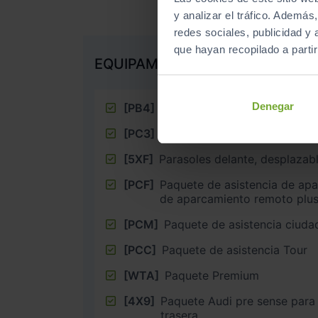
y analizar el tráfico. Ademá
redes sociales, publicidad y
que hayan recopilado a parti
EQUIPAMIENTO EXTRA
Denegar
[PB4]
Paquete Black line
[PC3]
Pinzas de freno pintadas en 
[5XF]
Parasoles delante, desplazab
[PCF]
Paquete de asistencia de apa
de aparcamiento remoto plu
[PCM]
Paquete de asistencia ciuda
[PCC]
Paquete de asistencia Tour
[WTA]
Paquete Premium
[4X9]
Paquete Audi pre sense para 
trasera