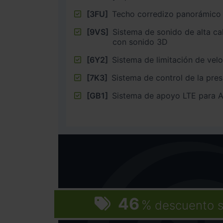
[3FU]
Techo corredizo panorámico
[9VS]
Sistema de sonido de alta ca
con sonido 3D
[6Y2]
Sistema de limitación de vel
[7K3]
Sistema de control de la pre
[GB1]
Sistema de apoyo LTE para 
46
%
descuento s