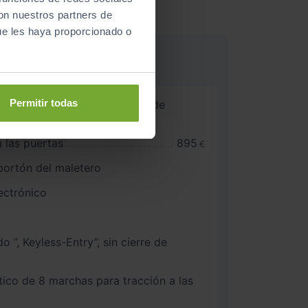
con nuestros partners de
ue les haya proporcionado o
Permitir todas
camiento asistido con ayuda de
us
 las puertas
895
€
portón del maletero
ectrónico
eyless-Entry”, sin cierre de
co de 8 marchas para tracción a las