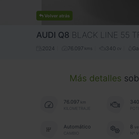
Volver atrás
AUDI
Q8
BLACK LINE 55 
2024
76.097
340
Ga
kms
cv
Más detalles
sobr
76.097
34
km
KILOMETRAJE
POT
Automático
8
ve
CAMBIO
Nº 