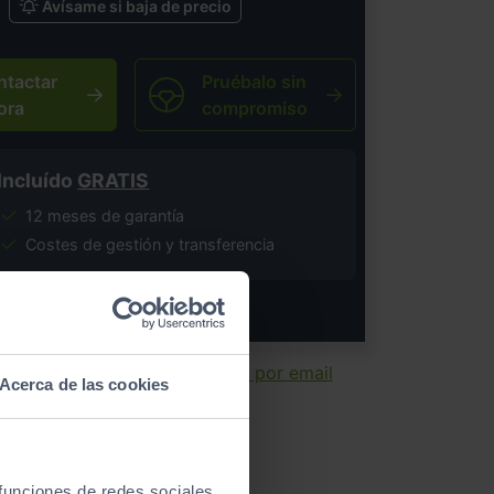
Avísame si baja de precio
ntactar
Pruébalo sin
ora
compromiso
Incluído
GRATIS
12 meses de garantía
Costes de gestión y transferencia
salvo error tipográfico.
ir ficha
Enviar por email
Acerca de las cookies
 funciones de redes sociales