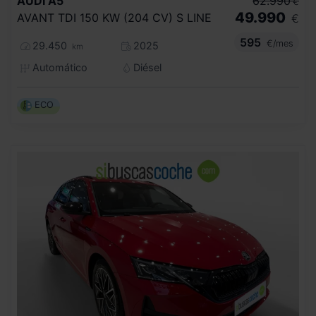
AUDI
A5
62.990
€
49.990
AVANT TDI 150 KW (204 CV) S LINE
€
595
€/mes
29.450
2025
km
Automático
Diésel
ECO