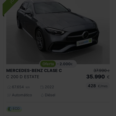
- 2.000
€
MERCEDES-BENZ
CLASE C
37.990
€
35.990
C 200 D ESTATE
€
428
€/mes
67.654
2022
km
Automático
Diésel
ECO