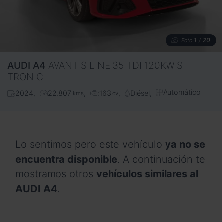
1
20
Foto
/
AUDI
A4
AVANT S LINE 35 TDI 120KW S
TRONIC
Automático
2024
22.807
163
Diésel
kms
cv
Lo sentimos pero este vehículo
ya no se
encuentra disponible
. A continuación te
mostramos otros
vehículos similares al
AUDI A4
.