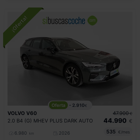
- 2.910
€
VOLVO
V60
47.900
€
44.990
2.0 B4 (G) MHEV PLUS DARK AUTO
€
535
€/mes
6.980
2026
km