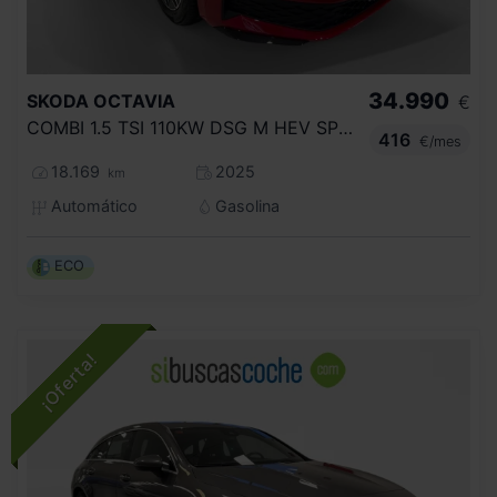
34.990
SKODA
OCTAVIA
€
COMBI 1.5 TSI 110KW DSG M HEV SPORTLINE
416
€/mes
18.169
2025
km
Automático
Gasolina
ECO