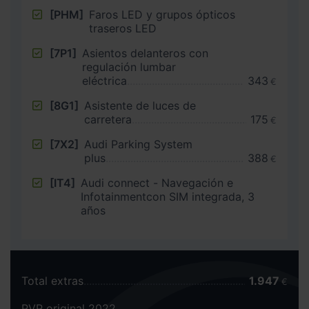
[PHM]
Faros LED y grupos ópticos
traseros LED
[7P1]
Asientos delanteros con
regulación lumbar
eléctrica
343
€
[8G1]
Asistente de luces de
carretera
175
€
[7X2]
Audi Parking System
plus
388
€
[IT4]
Audi connect - Navegación e
Infotainmentcon SIM integrada, 3
años
Total extras
1.947
€
PVP original 2022