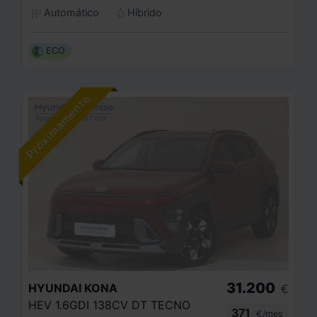
Automático
Híbrido
ECO
31.200
HYUNDAI
KONA
€
HEV 1.6GDI 138CV DT TECNO
371
€/mes