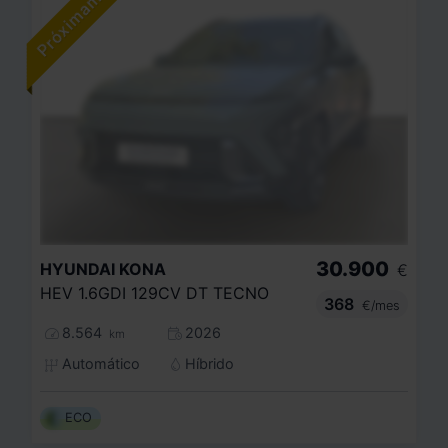
30.900
HYUNDAI
KONA
€
HEV 1.6GDI 129CV DT TECNO
368
€/mes
8.564
2026
km
Automático
Híbrido
ECO