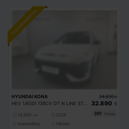
HYUNDAI
KONA
34.600
€
32.890
HEV 1.6GDI 138CV DT N LINE STYLE
€
391
€/mes
12.000
2026
km
Automático
Híbrido