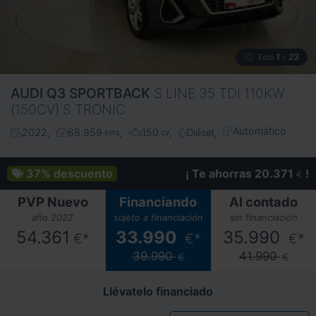
1
23
Foto
/
AUDI
Q3 SPORTBACK
S LINE 35 TDI 110KW
(150CV) S TRONIC
Automático
2022
68.959
150
Diésel
kms
cv
37%
descuento
¡ Te ahorras 20.371
!
€
PVP Nuevo
Financiando
Al contado
año 2022
sujeto a financiación
sin financiación
54.361
33.990
35.990
€*
€*
€*
39.990
41.990
€
€
Llévatelo financiado