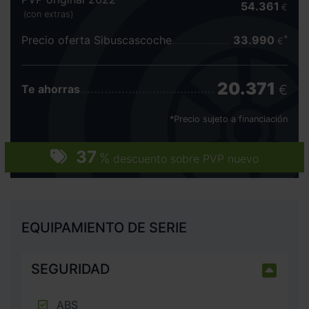
54.361
€
(con extras)
Precio oferta Sibuscascoche
33.990
€
20.371
€
Te ahorras
*Precio sujeto a financiación
37
%
descuento sobre PVP nuevo
EQUIPAMIENTO DE SERIE
SEGURIDAD
ABS