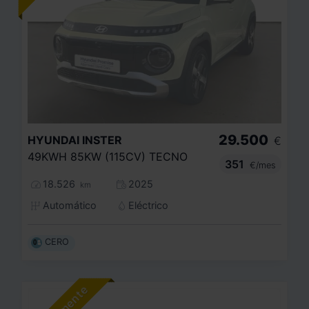
29.500
HYUNDAI
INSTER
€
49KWH 85KW (115CV) TECNO
351
€/mes
18.526
2025
km
Automático
Eléctrico
CERO