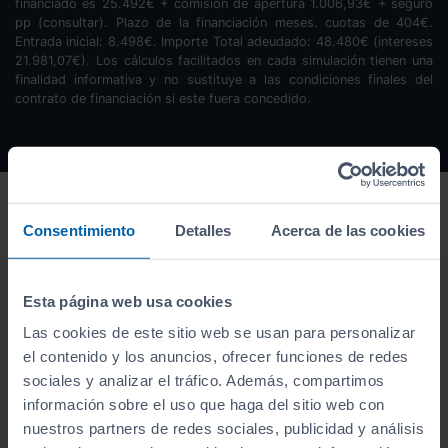
financiado es
25.492
€ + comisión de apertura
1.006,93
€ + seguro
pp (consultar). Plazo de la financiación
meses.
cuotas de
404
€.
Entrada inicial:
8.498
€. Importe Total adeudado:
48.480
€ (intereses
21.981,07
€). Los cálculos facilitados en cada simulación tienen una
finalidad informativa y no sustituye a las condiciones finales del
contrato de financiación si este fuera concedido.
Consentimiento
Detalles
Acerca de las cookies
Esta página web usa cookies
Las cookies de este sitio web se usan para personalizar
el contenido y los anuncios, ofrecer funciones de redes
sociales y analizar el tráfico. Además, compartimos
información sobre el uso que haga del sitio web con
nuestros partners de redes sociales, publicidad y análisis