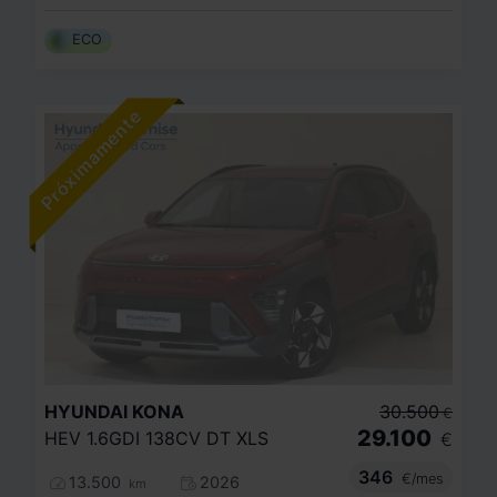
ECO
HYUNDAI
KONA
30.500
€
29.100
HEV 1.6GDI 138CV DT XLS
€
346
€/mes
13.500
2026
km