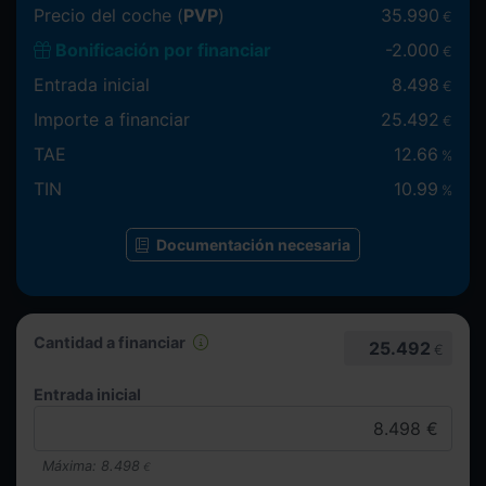
Precio del coche (
PVP
)
35.990
€
Bonificación por financiar
-
2.000
€
Entrada inicial
8.498
€
Importe a financiar
25.492
€
TAE
12.66
%
TIN
10.99
%
Documentación necesaria
Cantidad a financiar
25.492
€
Entrada inicial
Máxima:
8.498
€