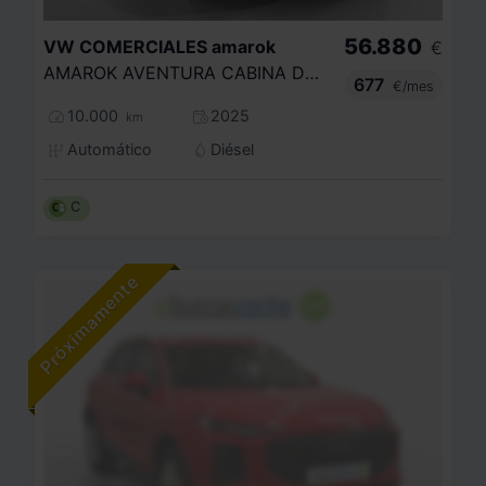
56.880
VW COMERCIALES
amarok
€
AMAROK AVENTURA CABINA DOBLE V6 3.0 TDI 177 KW (241 CV) AUT 10 VEL.
677
€/mes
10.000
2025
km
Automático
Diésel
C