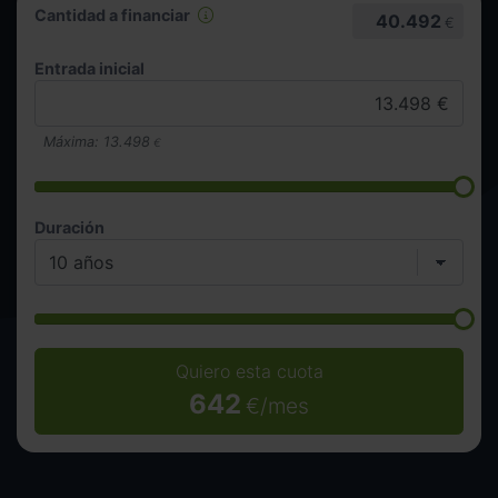
Cantidad a financiar
40.492
€
Entrada inicial
Máxima:
13.498
€
Duración
Quiero esta cuota
642
€/mes