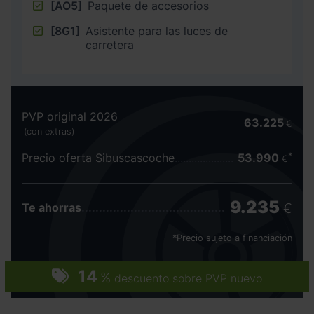
[AO5]
Paquete de accesorios
[8G1]
Asistente para las luces de
carretera
PVP original 2026
63.225
€
(con extras)
Precio oferta Sibuscascoche
53.990
€
9.235
€
Te ahorras
*Precio sujeto a financiación
14
%
descuento sobre PVP nuevo