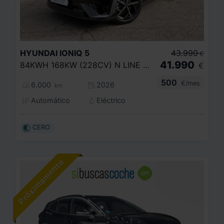
HYUNDAI
IONIQ 5
43.990
€
41.990
84KWH 168KW (228CV) N LINE RWD
€
500
€/mes
6.000
2026
km
Automático
Eléctrico
CERO