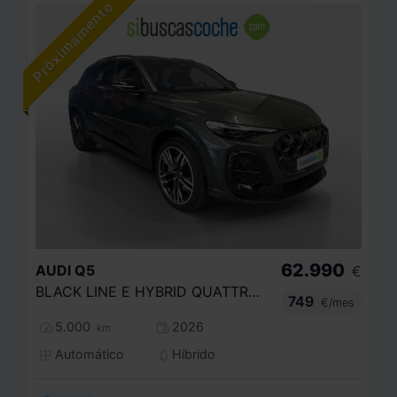
62.990
AUDI
Q5
€
BLACK LINE E HYBRID QUATTRO 220KW S TR
749
€/mes
5.000
2026
km
Automático
Híbrido