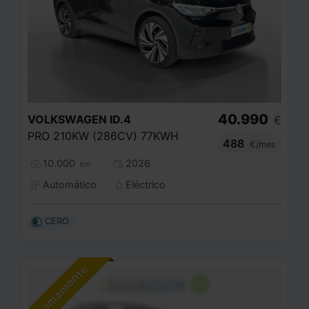
40.990
VOLKSWAGEN
ID.4
€
PRO 210KW (286CV) 77KWH
488
€/mes
10.000
2026
km
Automático
Eléctrico
CERO