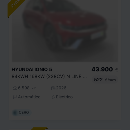
43.900
HYUNDAI
IONIQ 5
€
84KWH 168KW (228CV) N LINE RWD
522
€/mes
6.598
2026
km
Automático
Eléctrico
CERO