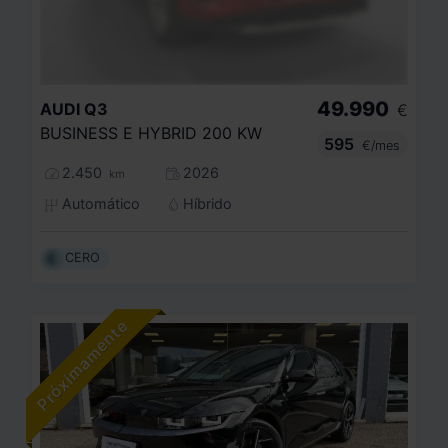
49.990
AUDI
Q3
€
BUSINESS E HYBRID 200 KW
595
€/mes
2.450
2026
km
Automático
Híbrido
CERO