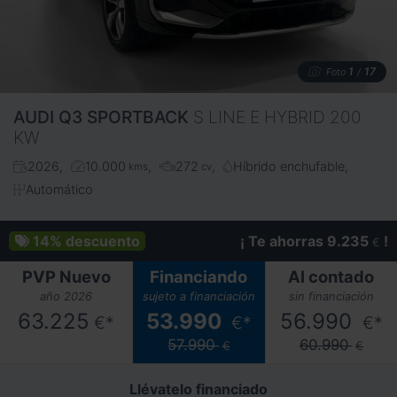
1
17
Foto
/
AUDI
Q3 SPORTBACK
S LINE E HYBRID 200
KW
2026
10.000
272
Híbrido enchufable
kms
cv
Automático
14%
descuento
¡ Te ahorras 9.235
!
€
PVP Nuevo
Financiando
Al contado
año 2026
sujeto a financiación
sin financiación
63.225
53.990
56.990
€*
€*
€*
57.990
60.990
€
€
Llévatelo financiado