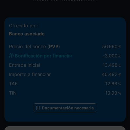
Ofrecido por:
Banco asociado
Precio del coche (
PVP
)
56.990
€
Bonificación por financiar
-
3.000
€
Entrada inicial
13.498
€
Importe a financiar
40.492
€
TAE
12.66
%
TIN
10.99
%
Documentación necesaria