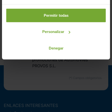
recibir las nuevas entradas y ofertas.
Correo electrónico
Permitir todas
Suscríbete
Personalizar
Acepto la
política de privacidad
.
Acepto recibir información
Denegar
comercial sobre ofertas y
promociones de Automóviles
PROVOS S.L.
ENLACES INTERESANTES