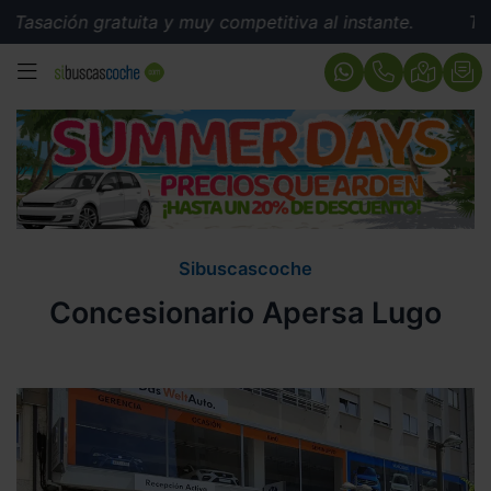
Tasación gratuita y muy competitiva al instante.
Tasac
MENÚ
Sibuscascoche
Concesionario Apersa Lugo