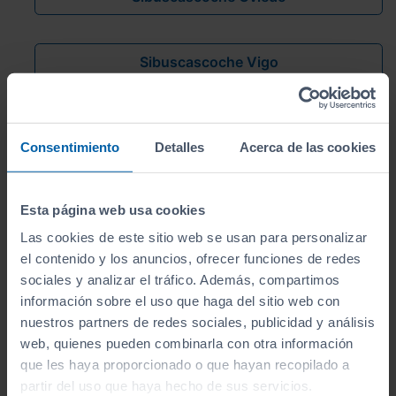
Sibuscascoche Vigo
Sibuscascoche Vilagarcía
Consentimiento
Detalles
Acerca de las cookies
Sibuscascoche Valladolid
Esta página web usa cookies
Las cookies de este sitio web se usan para personalizar
el contenido y los anuncios, ofrecer funciones de redes
Inicio
Concesionarios
Apersa Lugo
sociales y analizar el tráfico. Además, compartimos
información sobre el uso que haga del sitio web con
nuestros partners de redes sociales, publicidad y análisis
web, quienes pueden combinarla con otra información
Apúntate y caza las ofertas
que les haya proporcionado o que hayan recopilado a
Apúntate a nuestro boletín y serás el primero en
partir del uso que haya hecho de sus servicios.