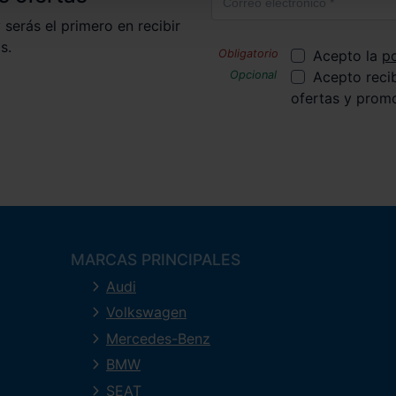
 serás el primero en recibir
s.
Acepto la
po
Acepto reci
ofertas y prom
MARCAS PRINCIPALES
Audi
Volkswagen
Mercedes-Benz
BMW
SEAT