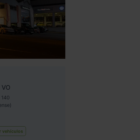
 VO
 140
ense)
r vehículos