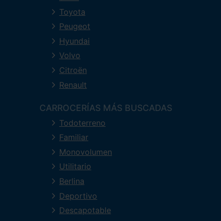
Toyota
Peugeot
Hyundai
Volvo
Citroën
Renault
CARROCERÍAS MÁS BUSCADAS
Todoterreno
Familiar
Monovolumen
Utilitario
Berlina
Deportivo
Descapotable