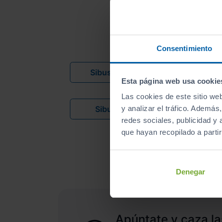
Encuentra
tu
Consentimiento
Sibuscascoche Coruña
Esta página web usa cookie
Las cookies de este sitio we
Sibuscascoche Vigo
y analizar el tráfico. Ademá
redes sociales, publicidad y
que hayan recopilado a parti
Denegar
Apúntate y caza la