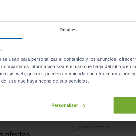
 concesionario
de Sibuscascoche
Detalles
Sibuscascoche Santiago
Sibuscascoche Lug
s
b se usan para personalizar el contenido y los anuncios, ofrecer
Sibuscascoche Vilagarcía
Sibuscascoche Vallado
s, compartimos información sobre el uso que haga del sitio web 
 análisis web, quienes pueden combinarla con otra información q
r del uso que haya hecho de sus servicios.
Inicio
Concesionarios
Apersa Ourense VO
Personalizar
Correo electrónico
s ofertas