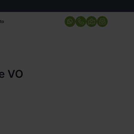
to
e VO