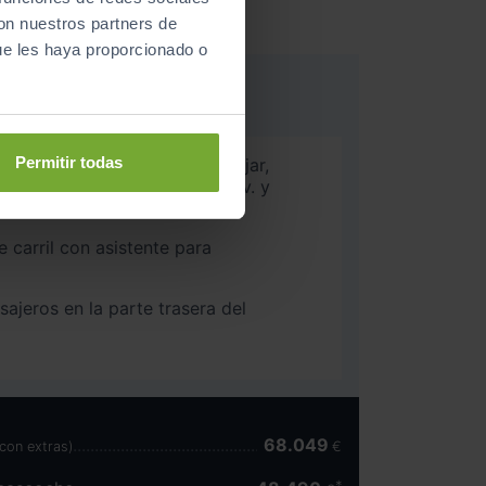
con nuestros partners de
ue les haya proporcionado o
Permitir todas
e carril y aviso de pel. al bajar,
. para el tráfico transv. y
ro trasero
e carril con asistente para
ajeros en la parte trasera del
68.049
(con extras)
€