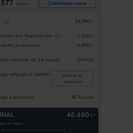
577
Recalcular cuota
€/mes*
e
51.390
€
uento por financiación
-1.500
€
cuento promoción
-1.400
€
ntía nacional de 24 meses
GRATIS
ega vehículo a cambio
Valorar mi
vehículo
ega a domicilio
Activar
INAL
48.490
€
lave en mano.