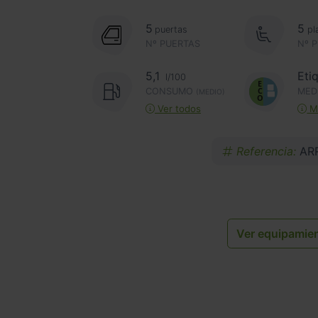
5
5
puertas
pl
Nº PUERTAS
Nº 
5,1
Eti
l/100
CONSUMO
MED
(MEDIO)
Ver todos
Má
Referencia:
AR
Ver equipamie