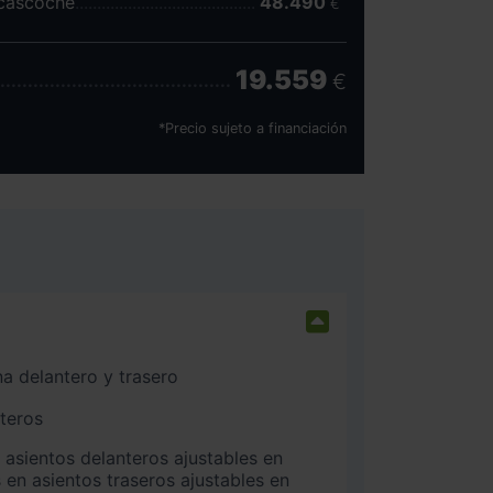
scascoche
48.490
€
19.559
€
*Precio sujeto a financiación
na delantero y trasero
nteros
 en asientos traseros ajustables en