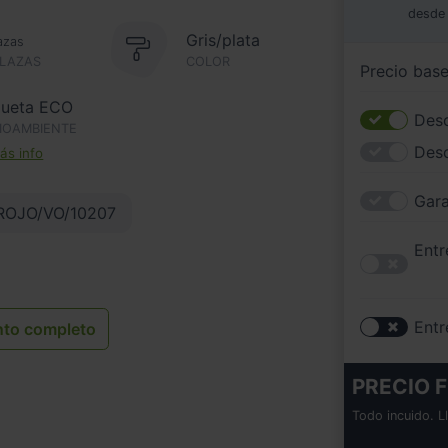
desde
Gris/plata
azas
PLAZAS
COLOR
Precio bas
queta ECO
Desc
IOAMBIENTE
Des
s info
Gara
ROJO/VO/10207
Entr
Entr
nto completo
PRECIO F
Todo incuido. L