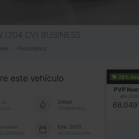
W (204 CV) BUSINESS
Automático
ésel
e este vehículo
28%
des
PVP Nue
año 2025
4
Diésel
cv
68.049
ENCIA
COMBUSTIBLE
Ene. 2025
locidades
VELOCIDADES
MATRICULACIÓN