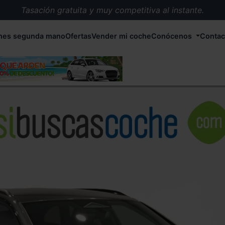
Tasación gratuita y muy competitiva al instante.
Entrega en 72 horas en cualquier punto de España.
hes segunda mano
Ofertas
Vender mi coche
Conócenos
Contac
Más de 1.000 coches en stock.
Más de 5.000 conductores satisfechos.
Buscamos el coche que tu quieras.
Nos ocupamos de todos los trámites.
Recogemos tu coche en cualquier parte de España.
Compramos tu coche. Pago inmediato.
Tasación gratuita y muy competitiva al instante.