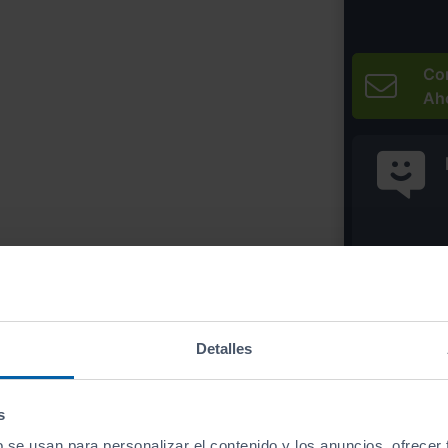
Co
Ah
* Precio válido 
Imprim
Detalles
s
b se usan para personalizar el contenido y los anuncios, ofrecer