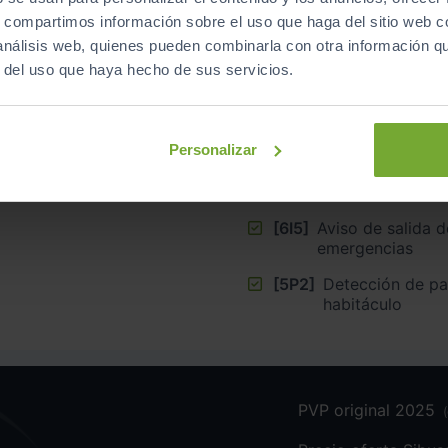
Equipamiento
de este vehículo
s, compartimos información sobre el uso que haga del sitio web 
 análisis web, quienes pueden combinarla con otra información q
r del uso que haya hecho de sus servicios.
Personalizar
OCK
[79H]
Aviso de cambio d
sistema de asistencia tra
asistencia de gi
[6I5]
Aviso de salida d
emergencias
[5P2]
Detección de pas
habitáculo
PVP original 2025