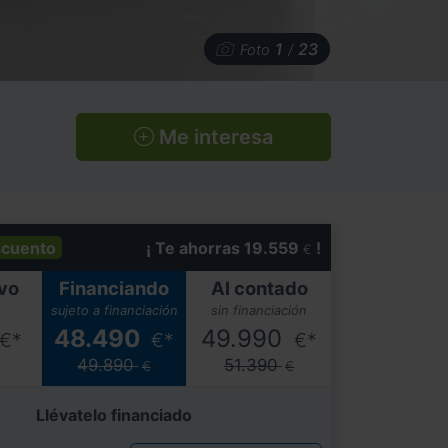
1
23
Foto
/
Me interesa
cuento
¡ Te ahorras 19.559
!
€
vo
Financiando
Al contado
sujeto a financiación
sin financiación
48.490
49.990
€*
€*
€*
49.890
51.390
€
€
Llévatelo financiado