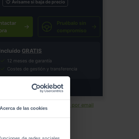
Avísame si baja de precio
ntactar
Pruébalo sin
ora
compromiso
Incluído
GRATIS
12 meses de garantía
Costes de gestión y transferencia
salvo error tipográfico.
ir ficha
Enviar por email
Acerca de las cookies
 funciones de redes sociales