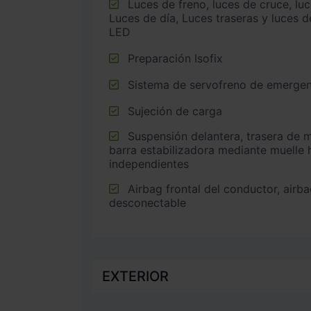
Luces de freno, luces de cruce, luces intermitentes laterales,
Luces de día, Luces traseras y luces d
LED
Preparación Isofix
Sistema de servofreno de emergen
Sujeción de carga
Suspensión delantera, trasera de multibrazo (multi-link) con
barra estabilizadora mediante muelle 
independientes
Airbag frontal del conductor, airbag frontal del acompañante
desconectable
EXTERIOR