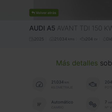
Volver atrás
AUDI
A5
AVANT TDI 150 K
2025
21.034
204
Di
kms
cv
Más detalles
sobr
21.034
20
km
KILOMETRAJE
POT
Automático
7
ve
CAMBIO
Nº 