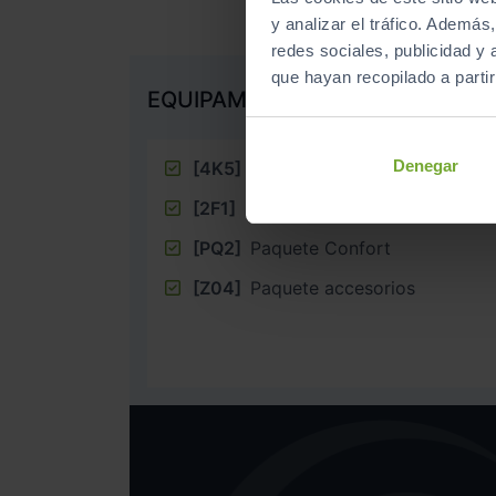
y analizar el tráfico. Ademá
redes sociales, publicidad y
que hayan recopilado a parti
EQUIPAMIENTO EXTRA
Denegar
[4K5]
Llave de confort sin SAFEL
[2F1]
Llave digital
[PQ2]
Paquete Confort
[Z04]
Paquete accesorios