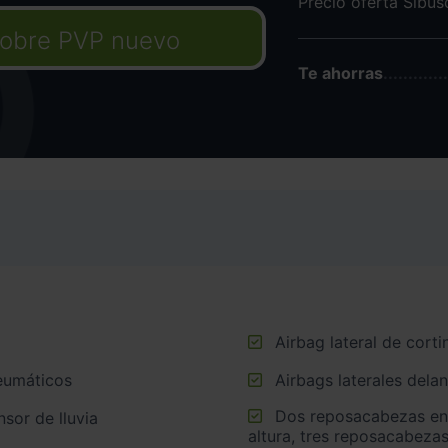
Precio oferta Sibu
obre PVP nuevo
Te ahorras
Airbag lateral de corti
neumáticos
Airbags laterales dela
Dos reposacabezas en asientos delanteros ajustables en
sor de lluvia
altura, tres reposacabezas