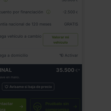
€
uento por financiación
-2.500
€
ntía nacional de 120 meses
GRATIS
ega vehículo a cambio
Valorar mi
vehículo
ega a domicilio
Activar
INAL
35.500
€
lave en mano.
Avísame si baja de precio
ntactar
Pruébalo sin
ora
compromiso