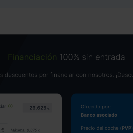
Financiación
100% sin entrada
 descuentos por financiar con nosotros. ¡Desc
iar
Ofrecido por:
26.625
€
Banco asociado
Precio del coche (
PVP
)
Máxima:
8.875
€