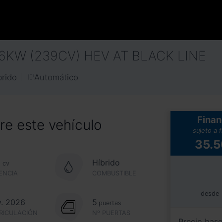
76KW (239CV) HEV AT BLACK LINE
Automático
brido
Finan
e este vehículo
sujeto a 
35.
9
Híbrido
cv
ENCIA
COMBUSTIBLE
desde
. 2026
5
puertas
RICULACIÓN
Nº PUERTAS
Precio bas